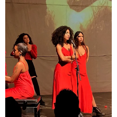
9 may 2023
1 min de lectura
Cuba
«El médico no sabe que existo», lenelis Delgado
denuncia falta de atención médica
📷 Ienelis Delgado en febrero de 2023 (Facebook/ Mambisa
Agramontina) ✍️ Redacción La activista Ienelis Delgado, conocida
en redes...