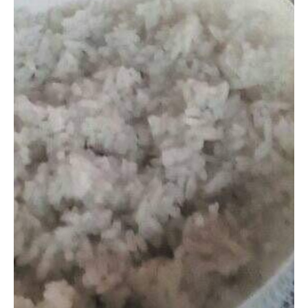
mañana, durante una comparecencia ante medios de
comunicación controlados por el estado cubano, que el régimen
mantiene contactos con el gobierno de Estados Unidos de América
(EUA) y que ese proceso se encuentra en “fases iniciales”. “Es un
proceso largo, estamos en las fases iniciales”, dijo Díaz-Canel.
Según afirmó, en las conversaciones también participa Raúl
Castro