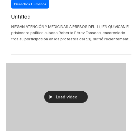
26 mar
1 min de lectura
Derechos Humanos
Untitled
NIEGAN ATENCIÓN Y MEDICINAS A PRESOS DEL 11J EN QUIVICÁN El
prisionero político cubano Roberto Pérez Fonseca, encarcelado
tras su participación en las protestas del 11J, sufrió recientemente
una caída desde su litera y no ha recibido atención médica, según
denunció en Facebook su hermano Alberto Fonseca. El familiar
explicó que su hermano se golpeó durante la caída y permanece
sin asistencia en el penal. Asimismo, informó que 20 reclusos en
estado de desnutrición fueron trasl