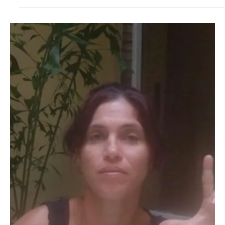
10 may 2023
1 min de lectura
Cuba
Grave situación alimentaria en policlínico tunero
📷 Cortesía ✍️ Redacción Trabajadores del policlínico Mártires de
Manatí, ubicado en la provincia de Las Tunas, hace más de 15 días
son...