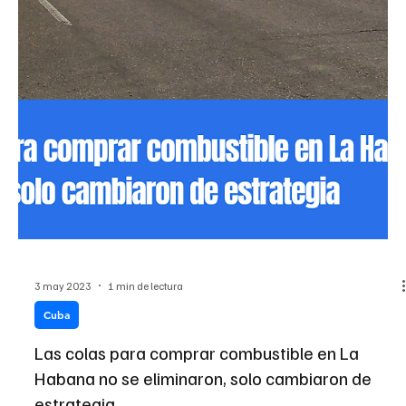
Padre Nuestro, que estás también en el Arte,
danos hoy la emoción de cada día
📷 Neife Rigau ✍️ Henry Constantin “Nada superior a un bulto de
hombres mangoneando al país” Vayan a ver Padre Nuestro, la
obra del grupo...