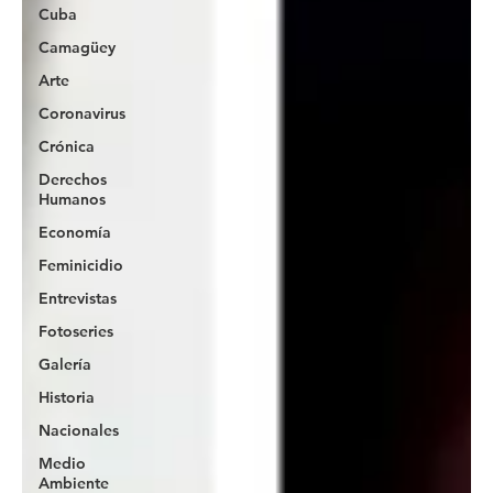
Cuba
Camagüey
Arte
Coronavirus
Crónica
Derechos
Humanos
Economía
Feminicidio
Entrevistas
Fotoseries
Galería
Historia
Nacionales
Medio
Ambiente