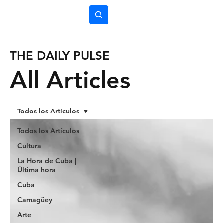
Subscríbete
THE DAILY PULSE
All Articles
Todos los Artículos
Todos los Artículos
Cultura
La Hora de Cuba |
Última hora
Cuba
Camagüey
Arte