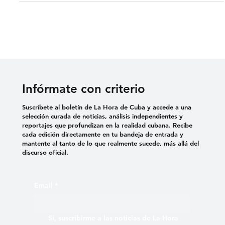
A finales de junio pasado, la noticia del extravío del sumergible
Titán con cinco personas a bordo conmocionó al mundo. Hoy el
pueblo cubano
Infórmate con criterio
Suscríbete al boletín de La Hora de Cuba y accede a una
selección curada de noticias, análisis independientes y
reportajes que profundizan en la realidad cubana. Recibe
cada edición directamente en tu bandeja de entrada y
mantente al tanto de lo que realmente sucede, más allá del
discurso oficial.