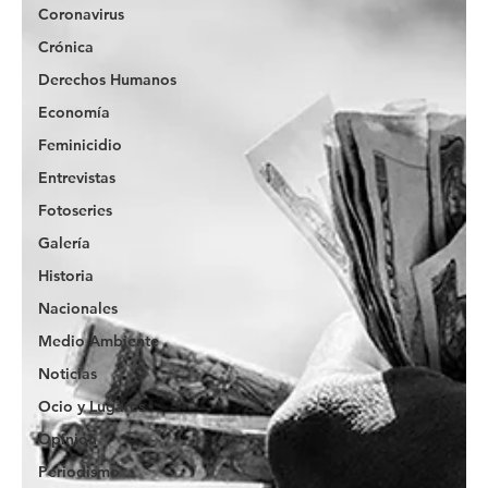
Coronavirus
Crónica
Derechos Humanos
Economía
Feminicidio
Entrevistas
Fotoseries
Galería
Historia
Nacionales
Medio Ambiente
Noticias
Ocio y Lugares
Opinión
Periodismo