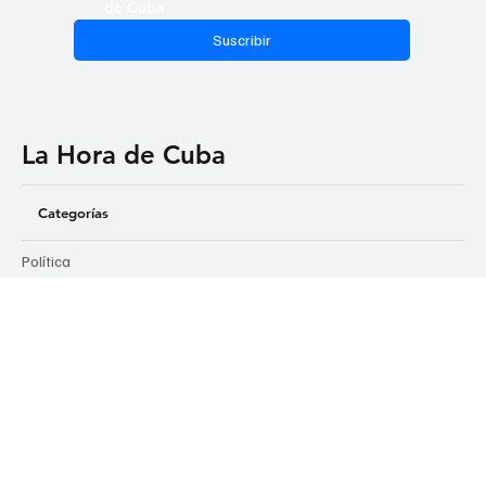
Email
*
Sí, suscribirme a las noticias de La Hora 
de Cuba
Suscribir
La Hora de Cuba
Categorías
Política
Negocios
Tecnología