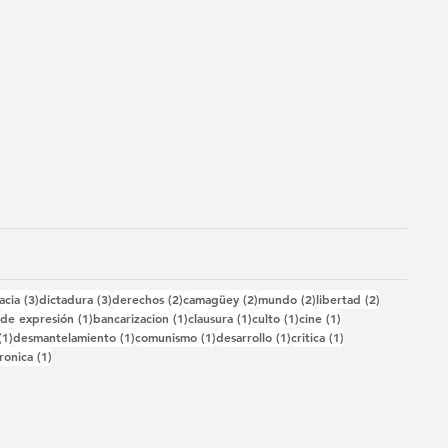
das
3 entradas
3 entradas
2 entradas
2 entradas
2 entradas
2 entradas
acia
(3)
dictadura
(3)
derechos
(2)
camagüey
(2)
mundo
(2)
libertad
(2)
2 entradas
1 entrada
1 entrada
1 entrada
1 entrada
1 entrada
)
de expresión
(1)
bancarizacion
(1)
clausura
(1)
culto
(1)
cine
(1)
1 entrada
1 entrada
1 entrada
1 entrada
1 entrada
(1)
desmantelamiento
(1)
comunismo
(1)
desarrollo
(1)
critica
(1)
 entrada
1 entrada
ronica
(1)