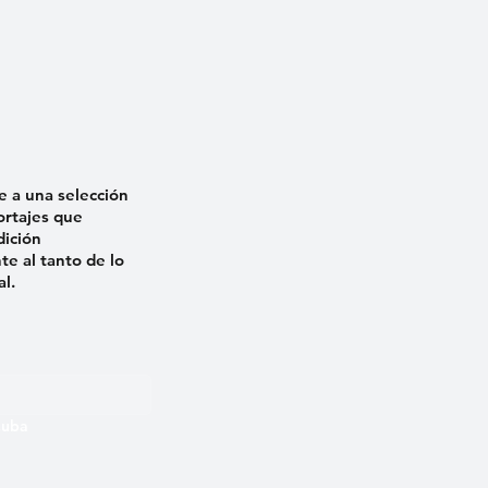
e a una selección
ortajes que
dición
e al tanto de lo
al.
 Cuba