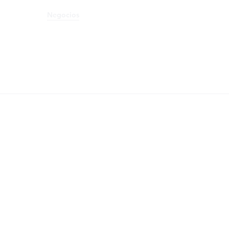
s
Política
Negocios
Tecnología
Salud
Deporte
Entrete