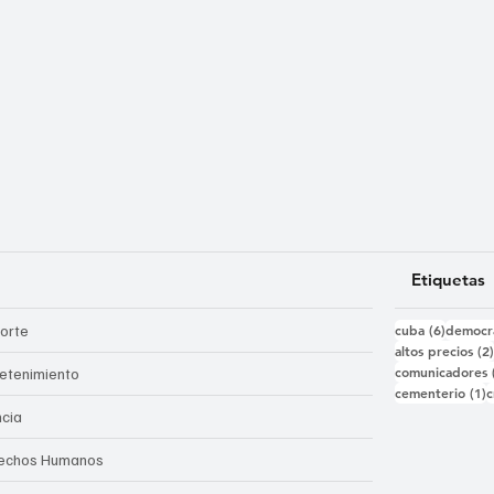
Etiquetas
6 entra
orte
cuba
(6)
democr
altos precios
(2
comunicadores
retenimiento
1
cementerio
(1)
c
ncia
echos Humanos