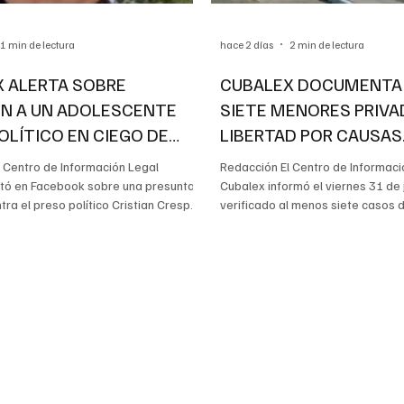
1 min de lectura
hace 2 días
2 min de lectura
 ALERTA SOBRE
CUBALEX DOCUMENTA
N A UN ADOLESCENTE
SIETE MENORES PRIVA
OLÍTICO EN CIEGO DE
LIBERTAD POR CAUSAS
VINCULADAS A PROTE
 Centro de Información Legal
Redacción El Centro de Informaci
rtó en Facebook sobre una presunta
Cubalex informó el viernes 31 de 
tra el preso político Cristian Crespo,
verificado al menos siete casos
tifica como un adolescente de 16
edad privados de libertad en Cu
manece en prisión provisional en el
relacionadas con protestas ocurr
aleta, en Ciego de Ávila. Según
distintos puntos del país. Según l
recibida por la organización,
uno tiene 13 años y los otros seis
itenciario golpeó al adolescente
También denunció presuntas viol
egó a comer en protesta por la mala
derecho al debido proceso, inco
os alimentos. Su familia desconoce
falta de información a las familia
 salud y las
Cubalex, tres de los adolesc