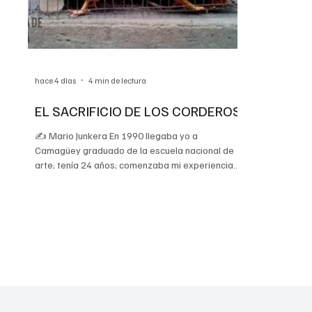
hace 4 días
4 min de lectura
EL SACRIFICIO DE LOS CORDEROS
✍️ Mario Junkera En 1990 llegaba yo a
Camagüey graduado de la escuela nacional de
arte; tenía 24 años; comenzaba mi experiencia
teatral profesional. Lo primero fue la creación de
un teatro independiente. Proyectar un teatro
clandestino fuera del circuito y el control
institucional implicaba un desafío más allá de lo
artístico: era una opción a la diferencia cultural y
política. Mi casa era el teatro, o sea, un espacio
de libertad sin control estatal. De ese
atrevimiento irrev