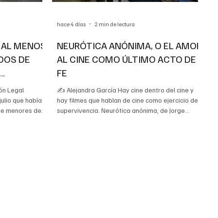
hace 4 días
2 min de lectura
 AL MENOS
NEURÓTICA ANÓNIMA, O EL AMOR
DOS DE
AL CINE COMO ÚLTIMO ACTO DE
FE
STAS
ón Legal
✍️ Alejandra García Hay cine dentro del cine y
julio que había
hay filmes que hablan de cine como ejercicio de
 de menores de
supervivencia. Neurótica anónima, de Jorge
ba por causas
Perugorría y Mirta Ibarra, pertenece a la
idas en
segunda categoría. La película la vi proyectada
a organización,
al aire libre, frente al viejo cine Jibá, en Gibara,
, entre 15 y 17.
durante un festival celebrado en medio de una
aciones del
Cuba en la que la pregunta cotidiana era cuántas
municación y
horas de electricidad tendría cada familia. No
s. Según
hacía falta ningún esfuerzo de interpretación: la
cinta y