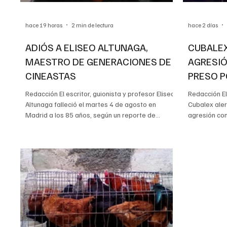
hace 19 horas
2 min de lectura
hace 2 días
ADIÓS A ELISEO ALTUNAGA,
CUBALEX
MAESTRO DE GENERACIONES DE
AGRESIÓ
CINEASTAS
PRESO P
ÁVILA
Redacción El escritor, guionista y profesor Eliseo
Redacción El
Altunaga falleció el martes 4 de agosto en
Cubalex ale
Madrid a los 85 años, según un reporte de
agresión con
14ymedio. Su trayectoria abarcó la literatura, el
a quien iden
cine y la enseñanza del guion. El medio señaló
años que per
que familiares, personas allegadas, colegas y
penal de Can
quienes estudiaron con él confirmaron la noticia
información 
en redes sociales y compartieron mensajes de
personal pen
despedida que destacaron su labor en la
cuando se n
formación de varias generaciones de cineastas.
calidad de l
Nacido en Camagüey e
su estado de