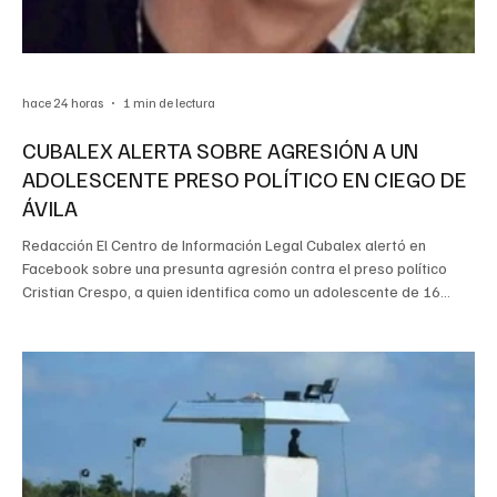
hace 24 horas
1 min de lectura
CUBALEX ALERTA SOBRE AGRESIÓN A UN
ADOLESCENTE PRESO POLÍTICO EN CIEGO DE
ÁVILA
Redacción El Centro de Información Legal Cubalex alertó en
Facebook sobre una presunta agresión contra el preso político
Cristian Crespo, a quien identifica como un adolescente de 16
años que permanece en prisión provisional en el penal de
Canaleta, en Ciego de Ávila. Según información recibida por la
organización, personal penitenciario golpeó al adolescente
cuando se negó a comer en protesta por la mala calidad de los
alimentos. Su familia desconoce su estado de salud y las