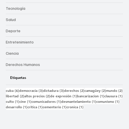
Tecnología
Salud
Deporte
Entretenimiento
Ciencia
Derechos Humanos
Etiquetas
6 entradas
3 entradas
3 entradas
2 entradas
2 entradas
2 e
cuba
(6)
democracia
(3)
dictadura
(3)
derechos
(2)
camagüey
(2)
mundo
(2)
2 entradas
2 entradas
1 entrada
1 entrada
1 e
libertad
(2)
altos precios
(2)
de expresión
(1)
bancarizacion
(1)
clausura
(1)
1 entrada
1 entrada
1 entrada
1 entrada
1 ent
culto
(1)
cine
(1)
comunicadores
(1)
desmantelamiento
(1)
comunismo
(1)
1 entrada
1 entrada
1 entrada
1 entrada
desarrollo
(1)
critica
(1)
cementerio
(1)
cronica
(1)