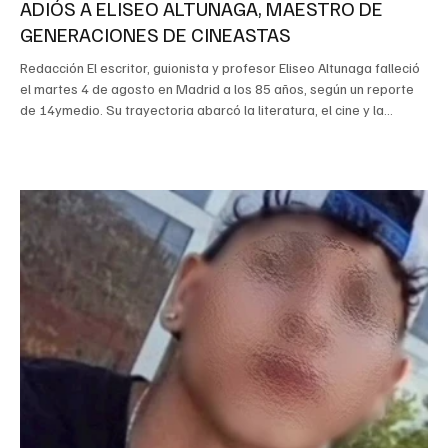
ADIÓS A ELISEO ALTUNAGA, MAESTRO DE
GENERACIONES DE CINEASTAS
Redacción El escritor, guionista y profesor Eliseo Altunaga falleció
el martes 4 de agosto en Madrid a los 85 años, según un reporte
de 14ymedio. Su trayectoria abarcó la literatura, el cine y la
enseñanza del guion. El medio señaló que familiares, personas
allegadas, colegas y quienes estudiaron con él confirmaron la
noticia en redes sociales y compartieron mensajes de despedida
que destacaron su labor en la formación de varias generaciones
de cineastas. Nacido en Camagüey e