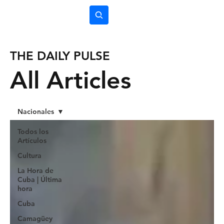
Subscríbete
THE DAILY PULSE
All Articles
Nacionales
Todos los
Artículos
Cultura
La Hora de
Cuba | Última
hora
Cuba
Camagüey