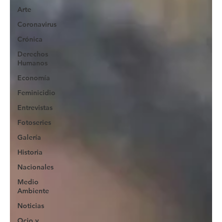
Arte
Coronavirus
Crónica
Derechos
Humanos
Economía
Feminicidio
Entrevistas
Fotoseries
Galería
Historia
Nacionales
Medio
Ambiente
Noticias
Ocio y