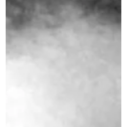
Cuba
“Salía de una fiesta y fue atacada
mortalmente”. Decimonoveno feminicidio en
2023
📷 Facebook/ Darisleni Fuentes Infante ✍️ Redacción La joven
Darisleni Fuentes Infante, madre de un adolescente de 14 años de
edad, fue...