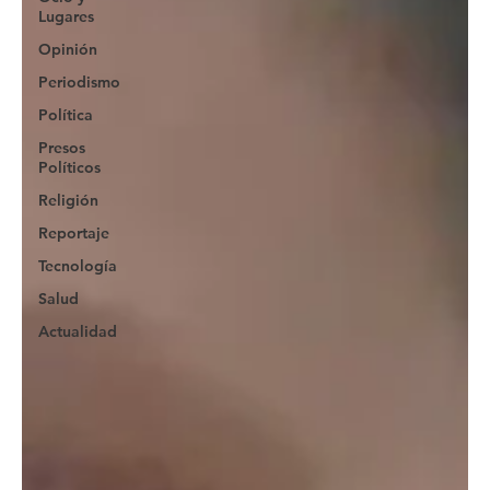
Lugares
Opinión
Periodismo
Política
Presos
Políticos
Religión
Reportaje
Tecnología
Salud
Actualidad