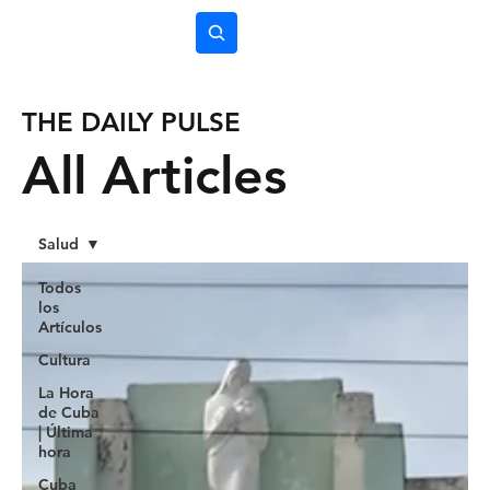
Subscríbete
THE DAILY PULSE
All Articles
Salud
Todos
los
Artículos
Cultura
La Hora
de Cuba
| Última
hora
Cuba