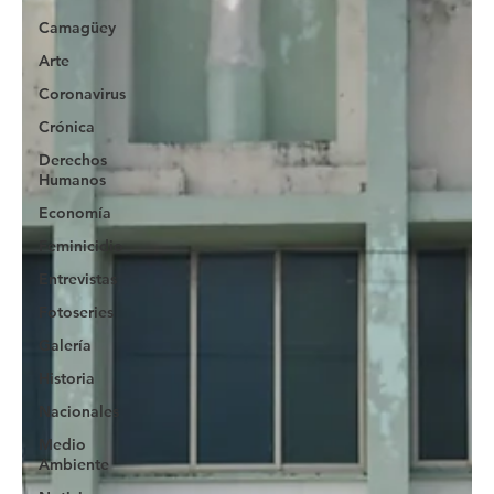
Camagüey
Arte
Coronavirus
Crónica
Derechos
Humanos
Economía
Feminicidio
Entrevistas
Fotoseries
Galería
Historia
Nacionales
Medio
Ambiente