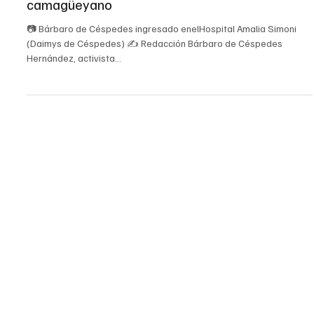
4 abr 2023
1 min de lectura
Salud
Preso político del 11J ingresado en hospital
camagüeyano
📷 Bárbaro de Céspedes ingresado enelHospital Amalia Simoni
(Daimys de Céspedes) ✍ Redacción Bárbaro de Céspedes
Hernández, activista...