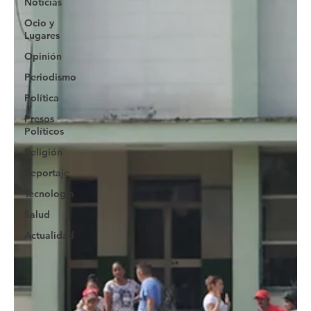
Noticias
Ocio y
Lugares
Opinión
Periodismo
Política
Presos
Políticos
Religión
Reportaje
Tecnología
Salud
Actualidad