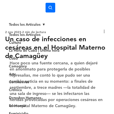
Subscríbete
Todos los Artículos
2 nov 2023
2 min de lectura
Todos los Artículos
Un caso de infecciones en
Cultura
cesáreas en el Hospital Materno
La Hora de Cuba | Última hora
de Camagüey
Cuba
Hace poco una fuente cercana, a quien dejaré 
Camagüey
en anonimato para protegerla de posibles 
Arte
represalias, me contó lo que pudo ser una 
terrible noticia en su momento: a finales de 
Coronavirus
septiembre, a trece madres —la totalidad de 
Crónica
una sala de ingreso— se les infectaron las 
Derechos Humanos
heridas provocadas por operaciones cesáreas en 
Economía
el Hospital Materno de Camagüey. 
Feminicidio