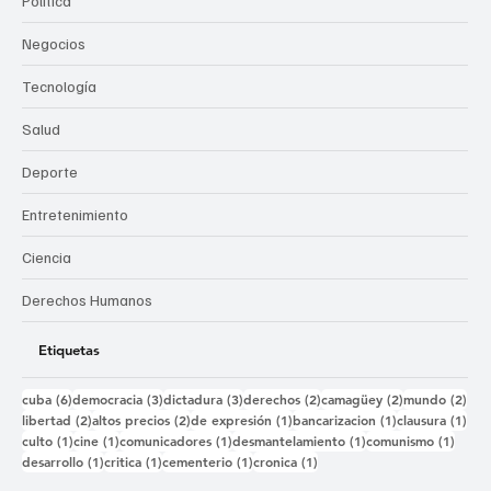
Política
Negocios
Tecnología
Salud
Deporte
Entretenimiento
Ciencia
Derechos Humanos
Etiquetas
6 entradas
3 entradas
3 entradas
2 entradas
2 entradas
2 e
cuba
(6)
democracia
(3)
dictadura
(3)
derechos
(2)
camagüey
(2)
mundo
(2)
2 entradas
2 entradas
1 entrada
1 entrada
1 e
libertad
(2)
altos precios
(2)
de expresión
(1)
bancarizacion
(1)
clausura
(1)
1 entrada
1 entrada
1 entrada
1 entrada
1 ent
culto
(1)
cine
(1)
comunicadores
(1)
desmantelamiento
(1)
comunismo
(1)
1 entrada
1 entrada
1 entrada
1 entrada
desarrollo
(1)
critica
(1)
cementerio
(1)
cronica
(1)