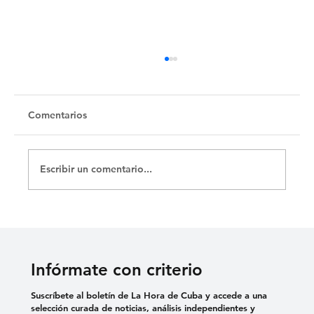
Comentarios
Escribir un comentario...
Proyecto de cine y nuevos medios El
Circuito cierra tras más de una década
en funcionamiento
Infórmate con criterio
Suscríbete al boletín de La Hora de Cuba y accede a una
selección curada de noticias, análisis independientes y