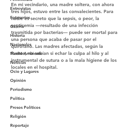
En mi vecindario, una madre soltera, con ahora 
Entrevistas
tres hijos, estuvo entre las convalecientes. Para 
Fotoseries
nadie es secreto que la sepsis, o peor, la 
septicemia —resultado de una infección 
Galería
trasmitida por bacterias— puede ser mortal para 
Historia
una persona que acaba de pasar por el 
Nacionales
quirófano. Las madres afectadas, según la 
fuente, no sabían si echar la culpa al hilo y al 
Medio Ambiente
instrumental de sutura o a la mala higiene de los 
Noticias
locales en el hospital. 
Ocio y Lugares
Opinión
Periodismo
Política
Presos Políticos
Religión
Reportaje