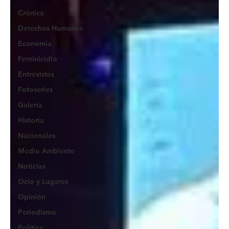
Crónica
Derechos Humanos
Economía
Feminicidio
Entrevistas
Fotoseries
Galería
Historia
Nacionales
Medio Ambiente
Noticias
Ocio y Lugares
Opinión
Periodismo
Política