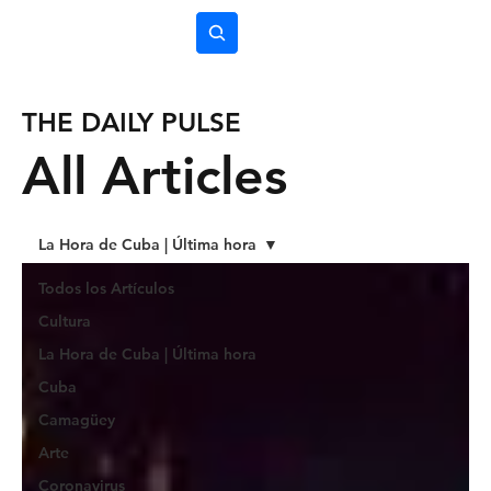
Subscríbete
THE DAILY PULSE
All Articles
La Hora de Cuba | Última hora
Todos los Artículos
Cultura
La Hora de Cuba | Última hora
Cuba
Camagüey
Arte
Coronavirus