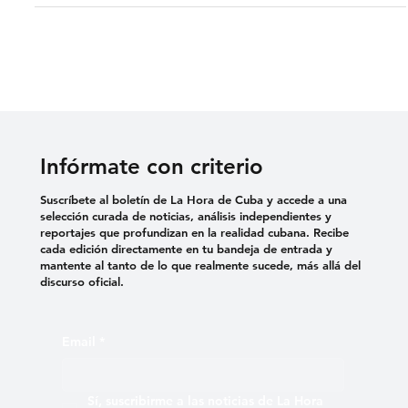
comunicación controlados por el estado cubano, que el régimen
mantiene contactos con el gobierno de Estados Unidos de América
(EUA) y que ese proceso se encuentra en “fases iniciales”. “Es un
proceso largo, estamos en las fases iniciales”, dijo Díaz-Canel.
Según afirmó, en las conversaciones también participa Raúl
Castro
Infórmate con criterio
Suscríbete al boletín de La Hora de Cuba y accede a una
selección curada de noticias, análisis independientes y
reportajes que profundizan en la realidad cubana. Recibe
cada edición directamente en tu bandeja de entrada y
mantente al tanto de lo que realmente sucede, más allá del
discurso oficial.
Email
*