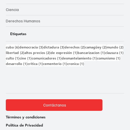
Entretenimiento
Ciencia
Derechos Humanos
Etiquetas
6 entradas
3 entradas
3 entradas
2 entradas
2 entradas
2 e
cuba
(6)
democracia
(3)
dictadura
(3)
derechos
(2)
camagüey
(2)
mundo
(2)
2 entradas
2 entradas
1 entrada
1 entrada
1 e
libertad
(2)
altos precios
(2)
de expresión
(1)
bancarizacion
(1)
clausura
(1)
1 entrada
1 entrada
1 entrada
1 entrada
1 ent
culto
(1)
cine
(1)
comunicadores
(1)
desmantelamiento
(1)
comunismo
(1)
1 entrada
1 entrada
1 entrada
1 entrada
desarrollo
(1)
critica
(1)
cementerio
(1)
cronica
(1)
Contáctanos
Términos y condiciones