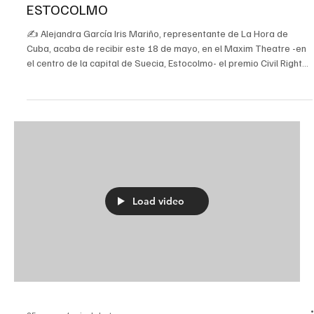
EL CORAJE DE LA HORA DE CUBA LLEGA A
ESTOCOLMO
✍️ Alejandra García Iris Mariño, representante de La Hora de
Cuba, acaba de recibir este 18 de mayo, en el Maxim Theatre -en
el centro de la capital de Suecia, Estocolmo- el premio Civil Rights
Defender of the Year 2026, otorgado a nuestro medio por la
organización sueca Civil Rights Defenders (CRD). Hanna Gerdes,
presidente de la junta directiva de CRD, fue la encargada de
entregarlo a nuestras representantes. Junto a Iris asistió también a
nombre de nuestro medio Lucila Mor
Load video