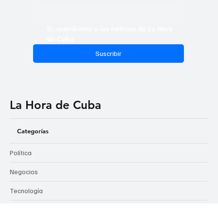
cada edición directamente en tu bandeja de entrada y
mantente al tanto de lo que realmente sucede, más allá del
discurso oficial.
Email
*
Sí, suscribirme a las noticias de La Hora 
de Cuba
Suscribir
La Hora de Cuba
Categorías
Política