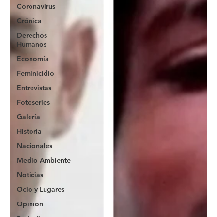
Coronavirus
Crónica
Derechos
Humanos
Economía
Feminicidio
Entrevistas
Fotoseries
Galería
Historia
Nacionales
Medio Ambiente
Noticias
Ocio y Lugares
Opinión