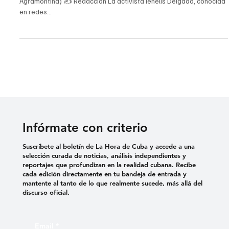
«El médico no sabe que existo», lenelis Delgado
denuncia falta de atención médica
📷 Ienelis Delgado en febrero de 2023 (Facebook/ Mambisa
Agramontina) ✍️ Redacción La activista Ienelis Delgado, conocida
en redes...
Infórmate con criterio
Suscríbete al boletín de La Hora de Cuba y accede a una
selección curada de noticias, análisis independientes y
reportajes que profundizan en la realidad cubana. Recibe