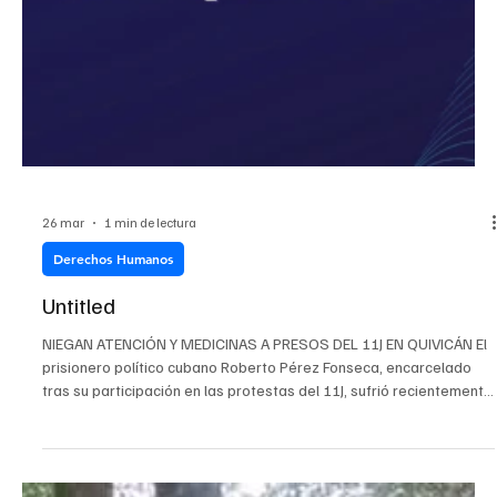
26 mar
1 min de lectura
Derechos Humanos
Untitled
NIEGAN ATENCIÓN Y MEDICINAS A PRESOS DEL 11J EN QUIVICÁN El
prisionero político cubano Roberto Pérez Fonseca, encarcelado
tras su participación en las protestas del 11J, sufrió recientemente
una caída desde su litera y no ha recibido atención médica, según
denunció en Facebook su hermano Alberto Fonseca. El familiar