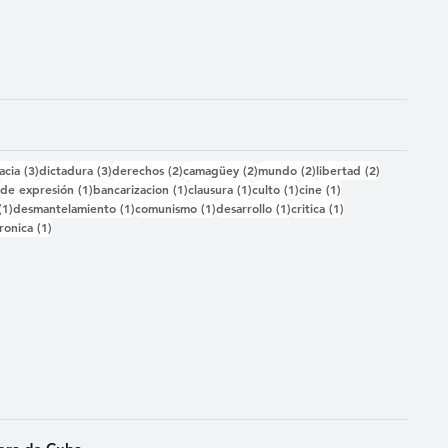
das
3 entradas
3 entradas
2 entradas
2 entradas
2 entradas
2 entradas
acia
(3)
dictadura
(3)
derechos
(2)
camagüey
(2)
mundo
(2)
libertad
(2)
2 entradas
1 entrada
1 entrada
1 entrada
1 entrada
1 entrada
)
de expresión
(1)
bancarizacion
(1)
clausura
(1)
culto
(1)
cine
(1)
1 entrada
1 entrada
1 entrada
1 entrada
1 entrada
(1)
desmantelamiento
(1)
comunismo
(1)
desarrollo
(1)
critica
(1)
 entrada
1 entrada
ronica
(1)