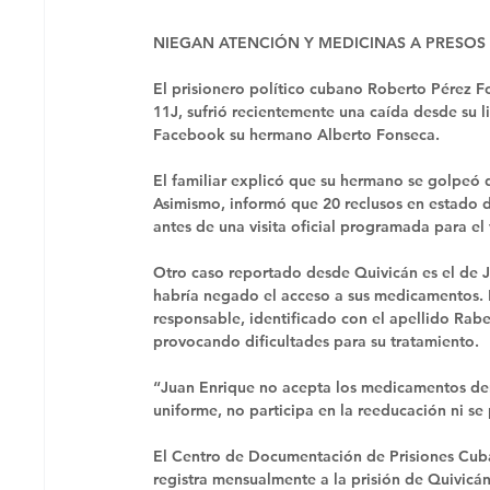
NIEGAN ATENCIÓN Y MEDICINAS A PRESOS 
El prisionero político cubano Roberto Pérez Fo
11J, sufrió recientemente una caída desde su l
Facebook su hermano Alberto Fonseca. 
El familiar explicó que su hermano se golpeó d
Asimismo, informó que 20 reclusos en estado de
antes de una visita oficial programada para el
Otro caso reportado desde Quivicán es el de Ju
habría negado el acceso a sus medicamentos. E
responsable, identificado con el apellido Rabe
provocando dificultades para su tratamiento. 
“Juan Enrique no acepta los medicamentos dentr
uniforme, no participa en la reeducación ni se 
El Centro de Documentación de Prisiones Cuba
registra mensualmente a la prisión de Quivicá