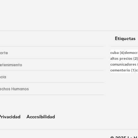
Etiquetas
6 entra
orte
cuba
(6)
democr
altos precios
(2
comunicadores
retenimiento
1
cementerio
(1)
c
ncia
echos Humanos
Privacidad
Accesibilidad