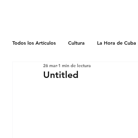
Derechos Humano
Todos los Artículos
Cultura
La Hora de Cuba 
26 mar
1 min de lectura
Economía
Feminicidio
Entrevistas
Untitled
Opinión
Periodismo
Política
Presos