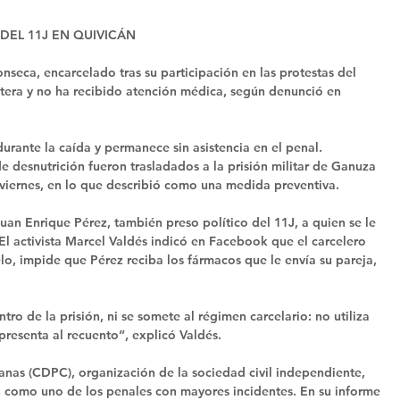
DEL 11J EN QUIVICÁN 
nseca, encarcelado tras su participación en las protestas del 
itera y no ha recibido atención médica, según denunció en 
urante la caída y permanece sin asistencia en el penal. 
 desnutrición fueron trasladados a la prisión militar de Ganuza 
 viernes, en lo que describió como una medida preventiva. 
an Enrique Pérez, también preso político del 11J, a quien se le 
l activista Marcel Valdés indicó en Facebook que el carcelero 
lo, impide que Pérez reciba los fármacos que le envía su pareja, 
o de la prisión, ni se somete al régimen carcelario: no utiliza 
presenta al recuento”, explicó Valdés. 
nas (CDPC), organización de la sociedad civil independiente, 
n como uno de los penales con mayores incidentes. En su informe 