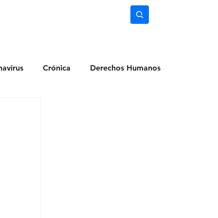
nimiento
Ciencia
Subscríbete
avirus
Crónica
Derechos Humanos
dio Ambiente
Noticias
Ocio y Lugares
Salud
Actualidad