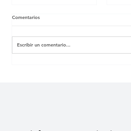
Comentarios
Untitl
Escribir un comentario...
MENOR ENVIADO A
PRISIÓN TRAS PROTESTA
EN MORÓN