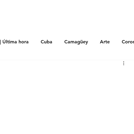
s
Política
Negocios
Tecnología
Salud
Deporte
Entrete
| Última hora
Cuba
Camagüey
Arte
Coron
Fotoseries
Galería
Historia
Nacionales
Me
 Políticos
Religión
Reportaje
Tecnología