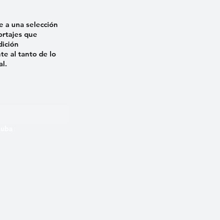
e a una selección
ortajes que
dición
e al tanto de lo
al.
 Cuba