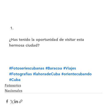
¿Has tenido la oportunidad de visitar esta 
hermosa ciudad? 
#Fotoseriescubanas
#Baracoa
#Viajes
#Fotografías
#lahoradeCuba
#orientecubando
#Cuba
Fotoseries
Nacionales