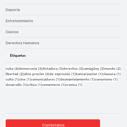
Deporte
Entretenimiento
Ciencia
Derechos Humanos
Etiquetas
6 entradas
3 entradas
3 entradas
2 entradas
2 entradas
2 e
cuba
(6)
democracia
(3)
dictadura
(3)
derechos
(2)
camagüey
(2)
mundo
(2)
2 entradas
2 entradas
1 entrada
1 entrada
1 e
libertad
(2)
altos precios
(2)
de expresión
(1)
bancarizacion
(1)
clausura
(1)
1 entrada
1 entrada
1 entrada
1 entrada
1 ent
culto
(1)
cine
(1)
comunicadores
(1)
desmantelamiento
(1)
comunismo
(1)
1 entrada
1 entrada
1 entrada
1 entrada
desarrollo
(1)
critica
(1)
cementerio
(1)
cronica
(1)
Contáctanos