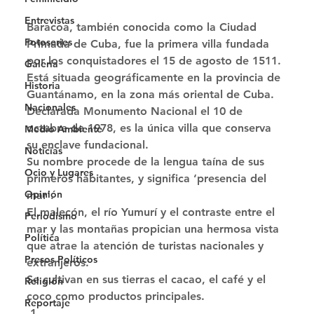
Entrevistas
Baracoa, también conocida como la Ciudad 
Fotoseries
Primada de Cuba, fue la primera villa fundada 
por los conquistadores el 15 de agosto de 1511. 
Galería
Está situada geográficamente en la provincia de 
Historia
Guantánamo, en la zona más oriental de Cuba. 
Nacionales
Declarada Monumento Nacional el 10 de 
octubre de 1978, es la única villa que conserva 
Medio Ambiente
su enclave fundacional. 
Noticias
Su nombre procede de la lengua taína de sus 
Ocio y Lugares
primeros habitantes, y significa ‘presencia del 
Opinión
mar’. 
El malecón, el río Yumurí y el contraste entre el 
Periodismo
mar y las montañas propician una hermosa vista 
Política
que atrae la atención de turistas nacionales y 
Presos Políticos
extranjeros. 
Se cultivan en sus tierras el cacao, el café y el 
Religión
coco como productos principales. 
Reportaje