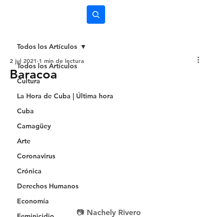
Subscríbete
Todos los Artículos
2 jul 2021
1 min de lectura
Todos los Artículos
Baracoa
Cultura
La Hora de Cuba | Última hora
Cuba
Camagüey
Arte
Coronavirus
Crónica
Derechos Humanos
Economía
📷 Nachely Rivero
Feminicidio