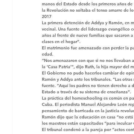
manos del Estado desde los primeros años de l
la Revolución no soltaba el tenso amarre de los 
2017
La primera detención de Addya y Ramón, en ma
vecinal. Una fuente del liderazgo evangélico 
años al frente de nueve familias que sacaron a
clases en el hogar”. 
El matrimonio fue amenazado con perder la pat
edad. 
“Nos amenazaron con que si no nos llevaban a l
la ‘Casa Patria’”, dijo Ruth, la hija mayor del 
El Gobierno no pudo hacerlos cambiar de opinió
Ramón y Addya ante los tribunales. “Las otras
fuente. “Aquí los padres no tienen derecho a da
Estado a través de su sistema de enseñanza”. 
La práctica del homeschooling es común en pa
Cuba. El periodista Manuel Alejandro León repo
pensamiento de barricada en la justicia revoluc
Ramón dijo que la educación en casa “no está 
los maestros están capacitados “para inculcar v
El tribunal condenó a la pareja por “actos con