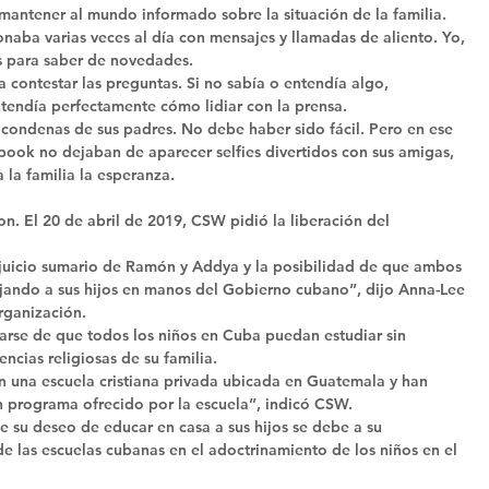
 mantener al mundo informado sobre la situación de la familia. 
onaba varias veces al día con mensajes y llamadas de aliento. Yo, 
s para saber de novedades. 
 contestar las preguntas. Si no sabía o entendía algo, 
ntendía perfectamente cómo lidiar con la prensa. 
 condenas de sus padres. No debe haber sido fácil. Pero en ese 
ebook no dejaban de aparecer selfies divertidos con sus amigas, 
la familia la esperanza. 
ron. El 20 de abril de 2019, CSW pidió la liberación del 
uicio sumario de Ramón y Addya y la posibilidad de que ambos 
dejando a sus hijos en manos del Gobierno cubano”, dijo Anna-Lee 
rganización. 
arse de que todos los niños en Cuba puedan estudiar sin 
cias religiosas de su familia. 
 en una escuela cristiana privada ubicada en Guatemala y han 
 programa ofrecido por la escuela”, indicó CSW. 
 su deseo de educar en casa a sus hijos se debe a su 
e las escuelas cubanas en el adoctrinamiento de los niños en el 