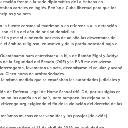
estación frente a la sede diplomática de La Habana en 
taban carteles en inglés. Pedían a Cuba libertad para que los 
cipios y valores. 
o la fuente cercana al matrimonio en referencia a la detención 
con el fin del año de prisión domiciliar. 
el fin y me vi cubriendo por más de un año las desventuras de 
en el ámbito religioso, educativo y de la patria potestad bajo el 
 Guantánamo para entrevistar a la hija de Ramón Rigal y Addya 
s de la Seguridad del Estado (OSE) y la PNR me detuvieron 
 interrogaron, levantaron un acta, decomisaron el celular, y acabé 
. Cinco horas de arbitrariedades. 
n la misma medida que se ensañaban las autoridades judiciales y 
ción de Defensa Legal de Home School (HSLDA, por sus siglas en 
o no los quería en el país, pero tampoco los dejaba salir. 
itizengo.org exigiendo el fin de la violación del derecho de las 
teníamos muchas cosas vendidas y los pasajes [de avión] 
. 
uicio sumarísimo el 18 de abril de 2019, en la ciudad de 