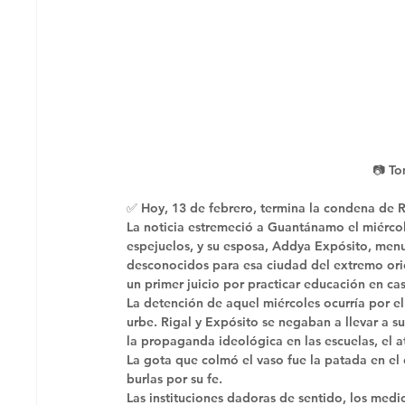
📷 T
✅ Hoy, 13 de febrero, termina la condena de R
La noticia estremeció a Guantánamo el miércol
espejuelos, y su esposa, Addya Expósito, menu
desconocidos para esa ciudad del extremo ori
un primer juicio por practicar educación en c
La detención de aquel miércoles ocurría por e
urbe. Rigal y Expósito se negaban a llevar a su
la propaganda ideológica en las escuelas, el ate
La gota que colmó el vaso fue la patada en el 
burlas por su fe. 
Las instituciones dadoras de sentido, los medi