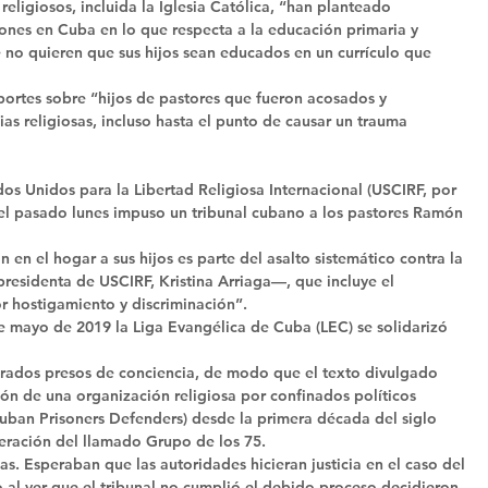
ligiosos, incluida la Iglesia Católica, “han planteado 
ones en Cuba en lo que respecta a la educación primaria y 
 no quieren que sus hijos sean educados en un currículo que 
ortes sobre “hijos de pastores que fueron acosados y 
ias religiosas, incluso hasta el punto de causar un trauma 
 
dos Unidos para la Libertad Religiosa Internacional (USCIRF, por 
e el pasado lunes impuso un tribunal cubano a los pastores Ramón 
 en el hogar a sus hijos es parte del asalto sistemático contra la 
residenta de USCIRF, Kristina Arriaga—, que incluye el 
por hostigamiento y discriminación”. 
e mayo de 2019 la Liga Evangélica de Cuba (LEC) se solidarizó 
 
rados presos de conciencia, de modo que el texto divulgado 
ción de una organización religiosa por confinados políticos 
uban Prisoners Defenders) desde la primera década del siglo 
beración del llamado Grupo de los 75. 
s. Esperaban que las autoridades hicieran justicia en el caso del 
al ver que el tribunal no cumplió el debido proceso decidieron 