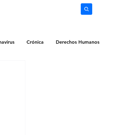
nimiento
Ciencia
Subscríbete
avirus
Crónica
Derechos Humanos
dio Ambiente
Noticias
Ocio y Lugares
Salud
Actualidad