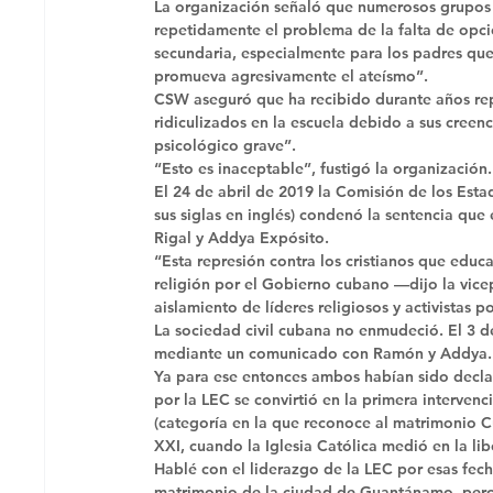
La organización señaló que numerosos grupos re
repetidamente el problema de la falta de opci
secundaria, especialmente para los padres que
promueva agresivamente el ateísmo”. 
CSW aseguró que ha recibido durante años rep
ridiculizados en la escuela debido a sus creenc
psicológico grave”. 
“Esto es inaceptable”, fustigó la organización.
El 24 de abril de 2019 la Comisión de los Esta
sus siglas en inglés) condenó la sentencia qu
Rigal y Addya Expósito. 
“Esta represión contra los cristianos que educan
religión por el Gobierno cubano —dijo la vicep
aislamiento de líderes religiosos y activistas 
La sociedad civil cubana no enmudeció. El 3 d
mediante un comunicado con Ramón y Addya.
Ya para ese entonces ambos habían sido decla
por la LEC se convirtió en la primera interven
(categoría en la que reconoce al matrimonio C
XXI, cuando la Iglesia Católica medió en la li
Hablé con el liderazgo de la LEC por esas fecha
matrimonio de la ciudad de Guantánamo, pero 