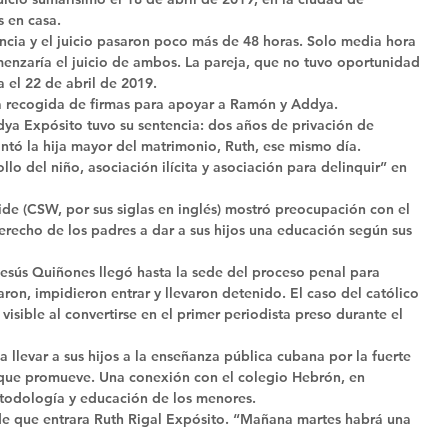
 en casa. 
encia y el juicio pasaron poco más de 48 horas. Solo media hora 
enzaría el juicio de ambos. La pareja, que no tuvo oportunidad 
el 22 de abril de 2019. 
a recogida de firmas para apoyar a Ramón y Addya. 
dya Expósito tuvo su sentencia: dos años de privación de 
ontó la hija mayor del matrimonio, Ruth, ese mismo día. 
llo del niño, asociación ilícita y asociación para delinquir” en 
de (CSW, por sus siglas en inglés) mostró preocupación con el 
derecho de los padres a dar a sus hijos una educación según sus 
Jesús Quiñones llegó hasta la sede del proceso penal para 
earon, impidieron entrar y llevaron detenido. El caso del católico 
isible al convertirse en el primer periodista preso durante el 
levar a sus hijos a la enseñanza pública cubana por la fuerte 
que promueve. Una conexión con el colegio Hebrón, en 
etodología y educación de los menores. 
ad de que entrara Ruth Rigal Expósito. “Mañana martes habrá una 