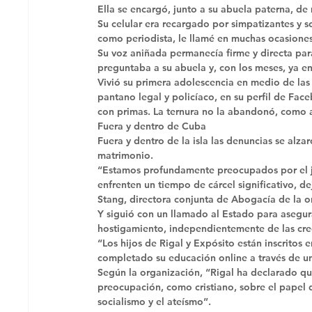
Ella se encargó, junto a su abuela paterna, de
Su celular era recargado por simpatizantes y s
como periodista, le llamé en muchas ocasione
Su voz aniñada permanecía firme y directa para
preguntaba a su abuela y, con los meses, ya e
Vivió su primera adolescencia en medio de las
pantano legal y policíaco, en su perfil de Fac
con primas. La ternura no la abandonó, como a 
Fuera y dentro de Cuba
Fuera y dentro de la isla las denuncias se alza
matrimonio. 
“Estamos profundamente preocupados por el j
enfrenten un tiempo de cárcel significativo, 
Stang, directora conjunta de Abogacía de la o
Y siguió con un llamado al Estado para asegur
hostigamiento, independientemente de las creen
“Los hijos de Rigal y Expósito están inscritos
completado su educación online a través de un
Según la organización, “Rigal ha declarado que
preocupación, como cristiano, sobre el papel d
socialismo y el ateísmo”. 