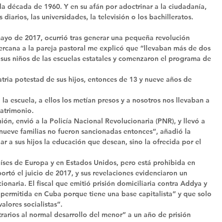
a década de 1960. Y en su afán por adoctrinar a la ciudadanía, 
diarios, las universidades, la televisión o los bachilleratos. 
yo de 2017, ocurrió tras generar una pequeña revolución 
cercana a la pareja pastoral me explicó que “llevaban más de dos 
 sus niños de las escuelas estatales y comenzaron el programa de 
ria potestad de sus hijos, entonces de 13 y nueve años de 
a escuela, a ellos los metían presos y a nosotros nos llevaban a 
matrimonio. 
n, envió a la Policía Nacional Revolucionaria (PNR), y llevó a 
 nueve familias no fueron sancionadas entonces”, añadió la 
r a sus hijos la educación que desean, sino la ofrecida por el 
íses de Europa y en Estados Unidos, pero está prohibida en 
rtó el juicio de 2017, y sus revelaciones evidenciaron un 
ionaria. El fiscal que emitió prisión domiciliaria contra Addya y 
permitida en Cuba porque tiene una base capitalista” y que solo 
alores socialistas”. 
trarios al normal desarrollo del menor” a un año de prisión 