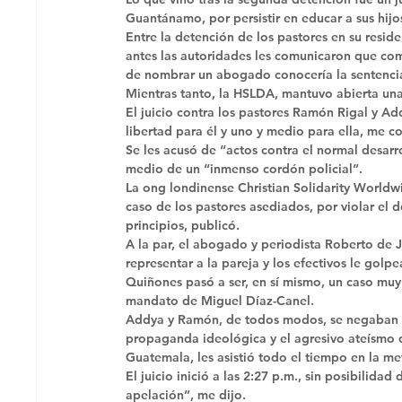
Guantánamo, por persistir en educar a sus hijos
Entre la detención de los pastores en su resid
antes las autoridades les comunicaron que com
de nombrar un abogado conocería la sentencia 
Mientras tanto, la HSLDA, mantuvo abierta un
El juicio contra los pastores Ramón Rigal y Ad
libertad para él y uno y medio para ella, me c
Se les acusó de “actos contra el normal desarro
medio de un “inmenso cordón policial”. 
La ong londinense Christian Solidarity Worldwi
caso de los pastores asediados, por violar el 
principios, publicó. 
A la par, el abogado y periodista Roberto de 
representar a la pareja y los efectivos le golp
Quiñones pasó a ser, en sí mismo, un caso muy v
mandato de Miguel Díaz-Canel. 
Addya y Ramón, de todos modos, se negaban a l
propaganda ideológica y el agresivo ateísmo 
Guatemala, les asistió todo el tiempo en la m
El juicio inició a las 2:27 p.m., sin posibilid
apelación”, me dijo. 