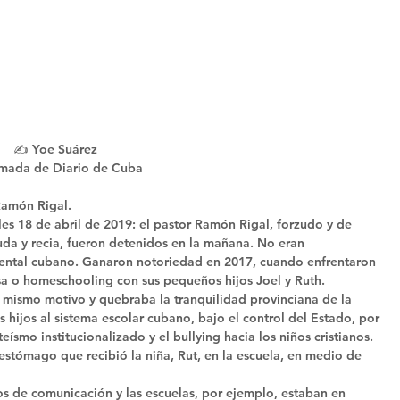
✍️ Yoe Suárez
omada de Diario de Cuba
amón Rigal.  
es 18 de abril de 2019: el pastor Ramón Rigal, forzudo y de 
da y recia, fueron detenidos en la mañana. No eran 
ental cubano. Ganaron notoriedad en 2017, cuando enfrentaron 
asa o homeschooling con sus pequeños hijos Joel y Ruth. 
l mismo motivo y quebraba la tranquilidad provinciana de la 
s hijos al sistema escolar cubano, bajo el control del Estado, por 
ísmo institucionalizado y el bullying hacia los niños cristianos. 
estómago que recibió la niña, Rut, en la escuela, en medio de 
os de comunicación y las escuelas, por ejemplo, estaban en 