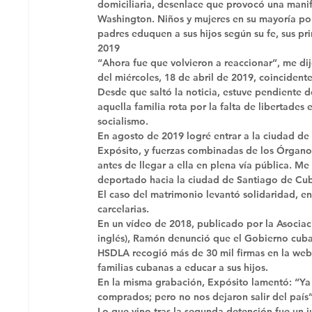
domiciliaria, desenlace que provocó una manif
Washington. Niños y mujeres en su mayoría por
padres eduquen a sus hijos según su fe, sus prin
2019
“Ahora fue que volvieron a reaccionar”, me dij
del miércoles, 18 de abril de 2019, coincidente 
Desde que saltó la noticia, estuve pendiente d
aquella familia rota por la falta de libertades 
socialismo. 
En agosto de 2019 logré entrar a la ciudad de
Expósito, y fuerzas combinadas de los Órgano
antes de llegar a ella en plena vía pública. Me
deportado hacia la ciudad de Santiago de Cuba
El caso del matrimonio levantó solidaridad, e
carcelarias. 
En un vídeo de 2018, publicado por la Asocia
inglés), Ramón denunció que el Gobierno cuban
HSDLA recogió más de 30 mil firmas en la web c
familias cubanas a educar a sus hijos. 
En la misma grabación, Expósito lamentó: “Ya 
comprados; pero no nos dejaron salir del país”
Lo que vino tras la segunda detención fue un j