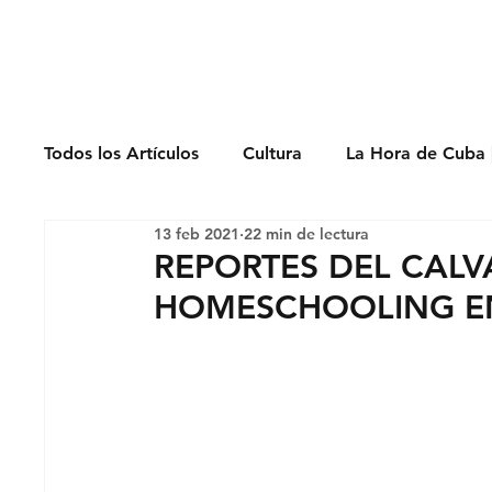
Derechos Humano
Todos los Artículos
Cultura
La Hora de Cuba 
13 feb 2021
22 min de lectura
Economía
Feminicidio
Entrevistas
REPORTES DEL CALVA
HOMESCHOOLING E
Opinión
Periodismo
Política
Presos