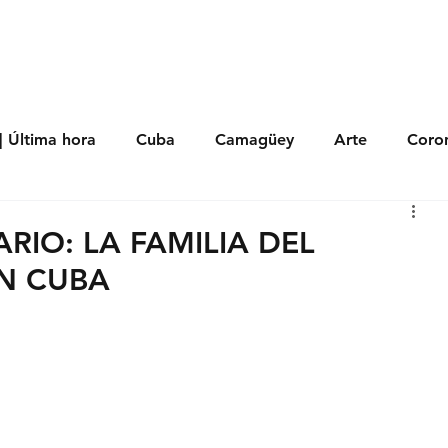
s
Política
Negocios
Tecnología
Salud
Deporte
Entrete
| Última hora
Cuba
Camagüey
Arte
Coron
Fotoseries
Galería
Historia
Nacionales
Me
RIO: LA FAMILIA DEL
N CUBA
 Políticos
Religión
Reportaje
Tecnología