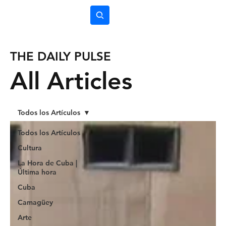
Subscríbete
THE DAILY PULSE
All Articles
Todos los Artículos
Todos los Artículos
Cultura
La Hora de Cuba |
Última hora
Cuba
Camagüey
Arte