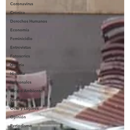
Coronavirus
Crónica
Derechos Humanos
Economía
Feminicidio
Entrevistas
Fotoseries
Galería
Historia
Nacionales
Medio Ambiente
Noticias
Ocio y Lugares
Opinión
Periodismo