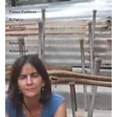
Política
Presos Políticos
Religión
Reportaje
Tecnología
Salud
Actualidad