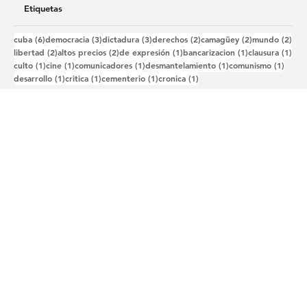
Derechos Humanos
Etiquetas
6 entradas
3 entradas
3 entradas
2 entradas
2 entradas
2 e
cuba
(6)
democracia
(3)
dictadura
(3)
derechos
(2)
camagüey
(2)
mundo
(2)
2 entradas
2 entradas
1 entrada
1 entrada
1 e
libertad
(2)
altos precios
(2)
de expresión
(1)
bancarizacion
(1)
clausura
(1)
1 entrada
1 entrada
1 entrada
1 entrada
1 ent
culto
(1)
cine
(1)
comunicadores
(1)
desmantelamiento
(1)
comunismo
(1)
1 entrada
1 entrada
1 entrada
1 entrada
desarrollo
(1)
critica
(1)
cementerio
(1)
cronica
(1)
Contáctanos
Términos y condiciones
Política de Privacidad
Accesibilidad