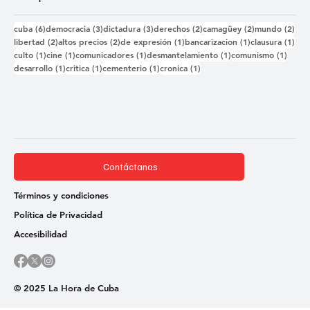
6 entradas
3 entradas
3 entradas
2 entradas
2 entradas
2 e
cuba
(6)
democracia
(3)
dictadura
(3)
derechos
(2)
camagüey
(2)
mundo
(2)
2 entradas
2 entradas
1 entrada
1 entrada
1 e
libertad
(2)
altos precios
(2)
de expresión
(1)
bancarizacion
(1)
clausura
(1)
1 entrada
1 entrada
1 entrada
1 entrada
1 ent
culto
(1)
cine
(1)
comunicadores
(1)
desmantelamiento
(1)
comunismo
(1)
1 entrada
1 entrada
1 entrada
1 entrada
desarrollo
(1)
critica
(1)
cementerio
(1)
cronica
(1)
Contáctanos
Términos y condiciones
Política de Privacidad
Accesibilidad
© 2025 La Hora de Cuba