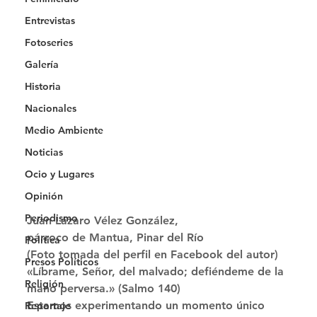
Entrevistas
Fotoseries
Galería
Historia
Nacionales
Medio Ambiente
Noticias
Ocio y Lugares
Opinión
Periodismo
Juan Lázaro Vélez González,
párroco de Mantua, Pinar del Río
Política
(Foto tomada del perfil en Facebook del autor) 
Presos Políticos
«Líbrame, Señor, del malvado; defiéndeme de la 
Religión
mano perversa.» (Salmo 140) 
Estamos experimentando un momento único 
Reportaje