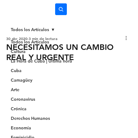
Subscríbete
Todos los Artículos
30 abr 2020
3 min de lectura
Todos los Artículos
NECESITAMOS UN CAMBIO
Cultura
REAL Y URGENTE
La Hora de Cuba | Última hora
Cuba
Camagüey
Arte
Coronavirus
Crónica
Derechos Humanos
Economía
Feminicidio