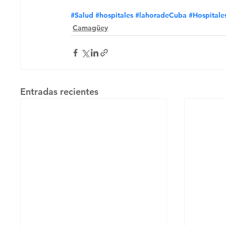
#Salud
#hospitales
#lahoradeCuba
#Hospital
Camagüey
Entradas recientes