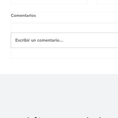
Comentarios
Escribir un comentario...
Un caso de infecciones en
Cement
cesáreas en el Hospital
Camagü
Materno de Camagüey
pueblo
mundo