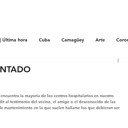
s
Política
Negocios
Tecnología
Salud
Deporte
Entrete
| Última hora
Cuba
Camagüey
Arte
Coron
Fotoseries
Galería
Historia
Nacionales
Me
ENTADO
 Políticos
Religión
Reportaje
Tecnología
 encuentra la mayoría de los centros hospitalarios en nuestro 
dir al testimonio del vecino, el amigo o el desconocido de las 
 de mantenimiento en la que suelen hallarse los que debieran ser 