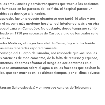
 las ambulancias y demás transportes que traen a los pacientes, 
y humedad en las paredes del edificio, el hospital parece un 
décadas destruye a la nación. 
ugurado, fue un proyecto gigantesco que tardó 16 años y tres 
en el mayor y más moderno hospital del interior del país y en otra 
a republicana en Camagüey. No obstante, desde temprano sufrió 
deado en 1958 por secuaces de Castro, a uno de los cuales se le 
ificio. 
idades Médicas, el mayor hospital de Camagüey solo ha tenido 
ias áreas reparadas esporádicamente. 
onserje del Cuerpo de Guardia, nos responde que «así son las 
as carencias de medicamentos, de la falta de recursos y equipos, 
 internos, debemos afrontar el riesgo de accidentarnos en el 
s que se amontonan sobre el agua o en las frazadas que ocultan la 
ios, que son muchos en los últimos tiempos, por el clima adverso 
tagram (lahoradecuba) y en nuestros canales de Telegram y 