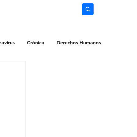
nimiento
Ciencia
Subscríbete
avirus
Crónica
Derechos Humanos
dio Ambiente
Noticias
Ocio y Lugares
Salud
Actualidad