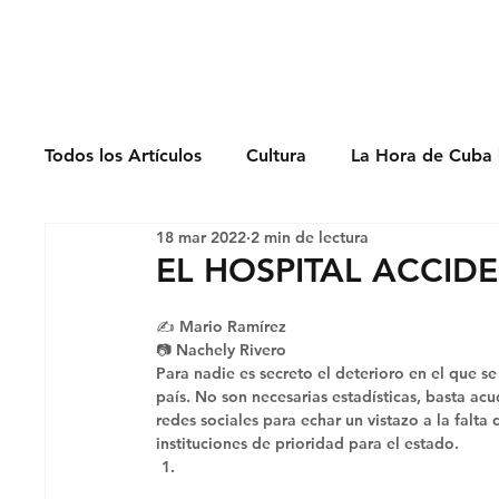
Derechos Humano
Todos los Artículos
Cultura
La Hora de Cuba 
18 mar 2022
2 min de lectura
Economía
Feminicidio
Entrevistas
EL HOSPITAL ACCID
✍ Mario Ramírez
Opinión
Periodismo
Política
Presos
📷 Nachely Rivero 
Para nadie es secreto el deterioro en el que se
país. No son necesarias estadísticas, basta acu
redes sociales para echar un vistazo a la falta
instituciones de prioridad para el estado. 