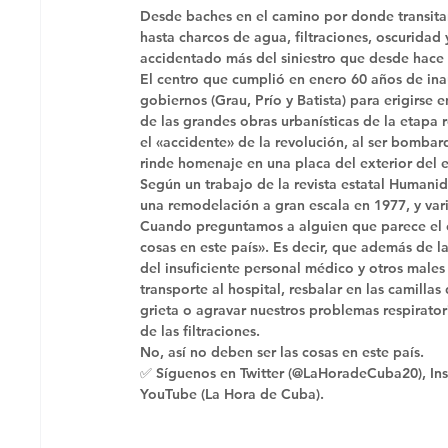
Desde baches en el camino por donde transitan
hasta charcos de agua, filtraciones, oscuridad 
accidentado más del siniestro que desde hace 
El centro que cumplió en enero 60 años de ina
gobiernos (Grau, Prío y Batista) para erigirse 
de las grandes obras urbanísticas de la etap
el «accidente» de la revolución, al ser bombar
rinde homenaje en una placa del exterior del ed
Según un trabajo de la revista estatal Human
una remodelación a gran escala en 1977, y var
Cuando preguntamos a alguien que parece el c
cosas en este país». Es decir, que además de l
del insuficiente personal médico y otros males
transporte al hospital, resbalar en las camilla
grieta o agravar nuestros problemas respirator
de las filtraciones. 
No, así no deben ser las cosas en este país. 
✅ Síguenos en Twitter (@LaHoradeCuba20), Ins
YouTube (La Hora de Cuba).