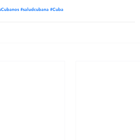
esCubanos
#saludcubana
#Cuba