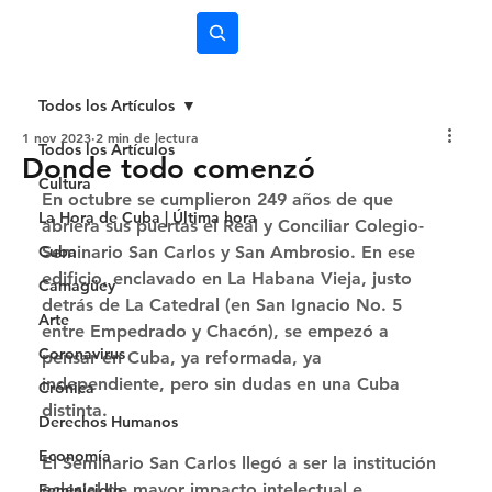
Subscríbete
Todos los Artículos
1 nov 2023
2 min de lectura
Todos los Artículos
Donde todo comenzó
Cultura
En octubre se cumplieron 249 años de que 
La Hora de Cuba | Última hora
abriera sus puertas el Real y Conciliar Colegio-
Cuba
Seminario San Carlos y San Ambrosio. En ese 
edificio, enclavado en La Habana Vieja, justo 
Camagüey
detrás de La Catedral (en San Ignacio No. 5 
Arte
entre Empedrado y Chacón), se empezó a 
Coronavirus
pensar en Cuba, ya reformada, ya 
independiente, pero sin dudas en una Cuba 
Crónica
distinta. 
Derechos Humanos
Economía
El Seminario San Carlos llegó a ser la institución 
eclesial de mayor impacto intelectual e 
Feminicidio