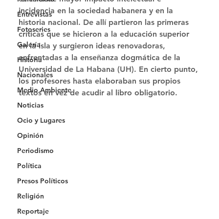
incidencia en la sociedad habanera y en la 
Entrevistas
historia nacional. De allí partieron las primeras 
Fotoseries
críticas que se hicieron a la educación superior 
Galería
en la isla y surgieron ideas renovadoras, 
enfrentadas a la enseñanza dogmática de la 
Historia
Universidad de La Habana (UH). En cierto punto, 
Nacionales
los profesores hasta elaboraban sus propios 
Medio Ambiente
textos en vez de acudir al libro obligatorio. 
Noticias
Ocio y Lugares
Opinión
Periodismo
Política
Presos Políticos
Religión
Reportaje