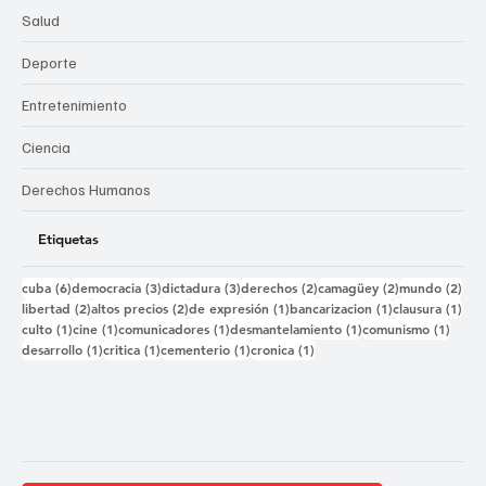
Salud
Deporte
Entretenimiento
Ciencia
Derechos Humanos
Etiquetas
6 entradas
3 entradas
3 entradas
2 entradas
2 entradas
2 e
cuba
(6)
democracia
(3)
dictadura
(3)
derechos
(2)
camagüey
(2)
mundo
(2)
2 entradas
2 entradas
1 entrada
1 entrada
1 e
libertad
(2)
altos precios
(2)
de expresión
(1)
bancarizacion
(1)
clausura
(1)
1 entrada
1 entrada
1 entrada
1 entrada
1 ent
culto
(1)
cine
(1)
comunicadores
(1)
desmantelamiento
(1)
comunismo
(1)
1 entrada
1 entrada
1 entrada
1 entrada
desarrollo
(1)
critica
(1)
cementerio
(1)
cronica
(1)