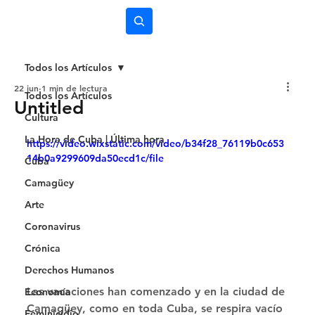
Subscríbete
Todos los Artículos
22 jun
1 min de lectura
Todos los Artículos
Untitled
Cultura
La Hora de Cuba | Última hora
https://video.wixstatic.com/video/b34f28_76119b0c653
14b0a9299609da50ecd1c/file
Cuba
Camagüey
Arte
Coronavirus
Crónica
Derechos Humanos
Las vacaciones han comenzado y en la ciudad de 
Economía
Camagüey, como en toda Cuba, se respira vacío 
Feminicidio