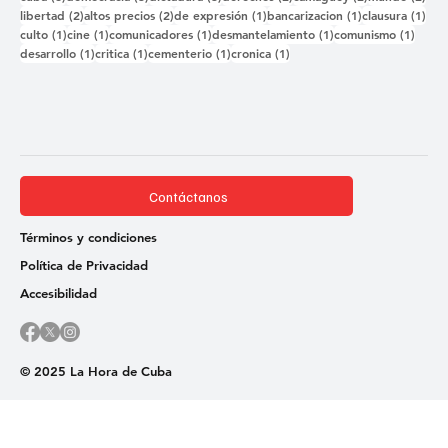
2 entradas
2 entradas
1 entrada
1 entrada
1 e
libertad
(2)
altos precios
(2)
de expresión
(1)
bancarizacion
(1)
clausura
(1)
1 entrada
1 entrada
1 entrada
1 entrada
1 ent
culto
(1)
cine
(1)
comunicadores
(1)
desmantelamiento
(1)
comunismo
(1)
1 entrada
1 entrada
1 entrada
1 entrada
desarrollo
(1)
critica
(1)
cementerio
(1)
cronica
(1)
Contáctanos
Términos y condiciones
Política de Privacidad
Accesibilidad
© 2025 La Hora de Cuba