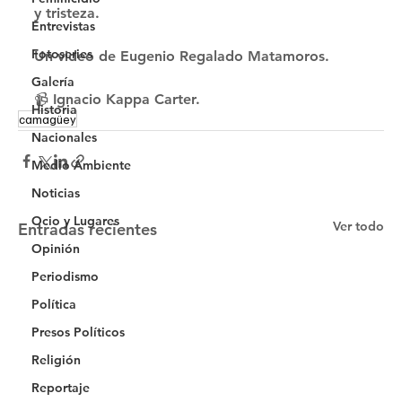
y tristeza.
Entrevistas
Fotoseries
Un video de Eugenio Regalado Matamoros.
Galería
📹 Ignacio Kappa Carter.
Historia
camagüey
Nacionales
Medio Ambiente
Noticias
Ocio y Lugares
Ver todo
Entradas recientes
Opinión
Periodismo
Política
Presos Políticos
Religión
Reportaje