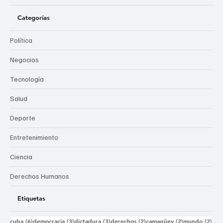
Categorías
Política
Negocios
Tecnología
Salud
Deporte
Entretenimiento
Ciencia
Derechos Humanos
Etiquetas
6 entradas
3 entradas
3 entradas
2 entradas
2 entradas
2 e
cuba
(6)
democracia
(3)
dictadura
(3)
derechos
(2)
camagüey
(2)
mundo
(2)