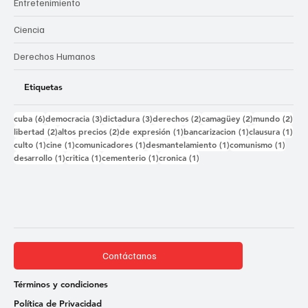
Entretenimiento
Ciencia
Derechos Humanos
Etiquetas
6 entradas
3 entradas
3 entradas
2 entradas
2 entradas
2 e
cuba
(6)
democracia
(3)
dictadura
(3)
derechos
(2)
camagüey
(2)
mundo
(2)
2 entradas
2 entradas
1 entrada
1 entrada
1 e
libertad
(2)
altos precios
(2)
de expresión
(1)
bancarizacion
(1)
clausura
(1)
1 entrada
1 entrada
1 entrada
1 entrada
1 ent
culto
(1)
cine
(1)
comunicadores
(1)
desmantelamiento
(1)
comunismo
(1)
1 entrada
1 entrada
1 entrada
1 entrada
desarrollo
(1)
critica
(1)
cementerio
(1)
cronica
(1)
Contáctanos
Términos y condiciones
Política de Privacidad