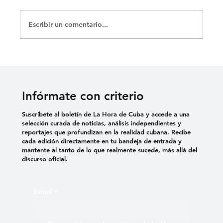
Escribir un comentario...
«SEIS LARGOS MESES QUE MI NIÑO
ESTÁ PRESO»: MADRE DE ERNESTO
MEDINA RECLAMA JUSTICIA
Infórmate con criterio
Suscríbete al boletín de La Hora de Cuba y accede a una
selección curada de noticias, análisis independientes y
reportajes que profundizan en la realidad cubana. Recibe
cada edición directamente en tu bandeja de entrada y
mantente al tanto de lo que realmente sucede, más allá del
discurso oficial.
Email
*