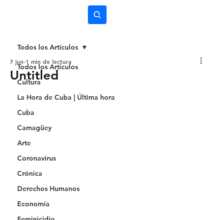
Subscríbete
Todos los Artículos
7 jun
1 min de lectura
Todos los Artículos
Untitled
Cultura
La Hora de Cuba | Última hora
Cuba
Camagüey
Arte
Coronavirus
Crónica
Derechos Humanos
Economía
Feminicidio