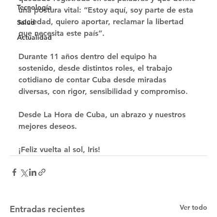
Tecnología
una postura vital: “Estoy aquí, soy parte de esta 
sociedad, quiero aportar, reclamar la libertad 
Salud
que necesita este país”. 
Actualidad
Durante 11 años dentro del equipo ha 
sostenido, desde distintos roles, el trabajo 
cotidiano de contar Cuba desde miradas 
diversas, con rigor, sensibilidad y compromiso. 
Desde La Hora de Cuba, un abrazo y nuestros 
mejores deseos. 
¡Feliz vuelta al sol, Iris!
Ver todo
Entradas recientes