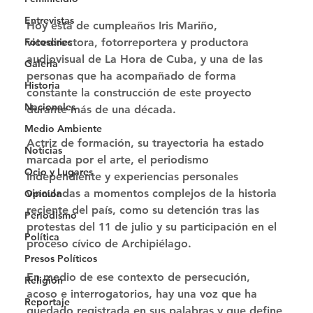
Entrevistas
Hoy está de cumpleaños Iris Mariño, 
Fotoseries
vicedirectora, fotorreportera y productora 
audiovisual de La Hora de Cuba, y una de las 
Galería
personas que ha acompañado de forma 
Historia
constante la construcción de este proyecto 
Nacionales
durante más de una década. 
Medio Ambiente
Actriz de formación, su trayectoria ha estado 
Noticias
marcada por el arte, el periodismo 
Ocio y Lugares
independiente y experiencias personales 
vinculadas a momentos complejos de la historia 
Opinión
reciente del país, como su detención tras las 
Periodismo
protestas del 11 de julio y su participación en el 
Política
proceso cívico de Archipiélago. 
Presos Políticos
En medio de ese contexto de persecución, 
Religión
acoso e interrogatorios, hay una voz que ha 
Reportaje
quedado registrada en sus palabras y que define 