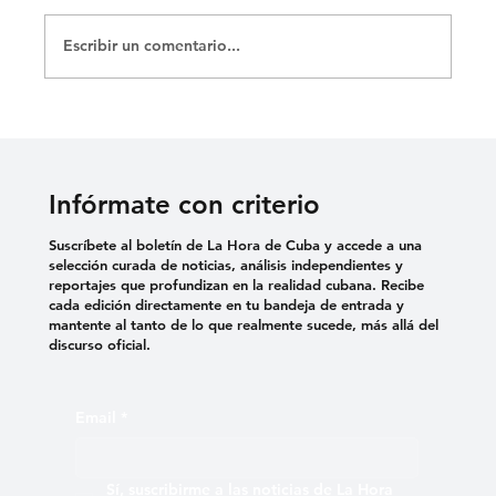
Escribir un comentario...
DENUNCIAN EL USO DE VIOLENCIA
SEXUAL COMO TORTURA EN
CÁRCELES CUBANAS
Infórmate con criterio
Suscríbete al boletín de La Hora de Cuba y accede a una
selección curada de noticias, análisis independientes y
reportajes que profundizan en la realidad cubana. Recibe
cada edición directamente en tu bandeja de entrada y
mantente al tanto de lo que realmente sucede, más allá del
discurso oficial.
Email
*
Sí, suscribirme a las noticias de La Hora 