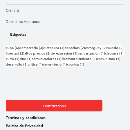
Ciencia
Derechos Humanos
Etiquetas
6 entradas
3 entradas
3 entradas
2 entradas
2 entradas
2 e
cuba
(6)
democracia
(3)
dictadura
(3)
derechos
(2)
camagüey
(2)
mundo
(2)
2 entradas
2 entradas
1 entrada
1 entrada
1 e
libertad
(2)
altos precios
(2)
de expresión
(1)
bancarizacion
(1)
clausura
(1)
1 entrada
1 entrada
1 entrada
1 entrada
1 ent
culto
(1)
cine
(1)
comunicadores
(1)
desmantelamiento
(1)
comunismo
(1)
1 entrada
1 entrada
1 entrada
1 entrada
desarrollo
(1)
critica
(1)
cementerio
(1)
cronica
(1)
Contáctanos
Términos y condiciones
Política de Privacidad