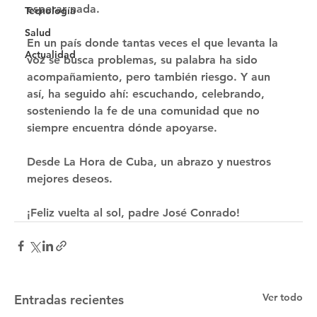
esperar nada. 
Tecnología
Salud
En un país donde tantas veces el que levanta la 
Actualidad
voz se busca problemas, su palabra ha sido 
acompañamiento, pero también riesgo. Y aun 
así, ha seguido ahí: escuchando, celebrando, 
sosteniendo la fe de una comunidad que no 
siempre encuentra dónde apoyarse. 
Desde La Hora de Cuba, un abrazo y nuestros 
mejores deseos. 
¡Feliz vuelta al sol, padre José Conrado!
Ver todo
Entradas recientes