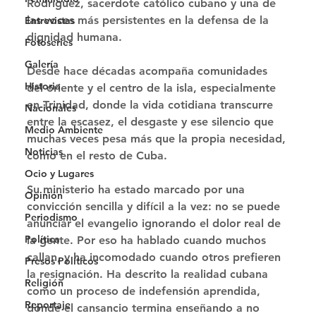
Rodríguez, sacerdote católico cubano y una de 
las voces más persistentes en la defensa de la 
Entrevistas
dignidad humana. 
Fotoseries
Galería
Desde hace décadas acompaña comunidades 
Historia
del oriente y el centro de la isla, especialmente 
en Trinidad, donde la vida cotidiana transcurre 
Nacionales
entre la escasez, el desgaste y ese silencio que 
Medio Ambiente
muchas veces pesa más que la propia necesidad, 
Noticias
como en el resto de Cuba. 
Ocio y Lugares
Su ministerio ha estado marcado por una 
Opinión
convicción sencilla y difícil a la vez: no se puede 
Periodismo
anunciar el evangelio ignorando el dolor real de 
Política
la gente. Por eso ha hablado cuando muchos 
callan, y ha incomodado cuando otros prefieren 
Presos Políticos
la resignación. Ha descrito la realidad cubana 
Religión
como un proceso de indefensión aprendida, 
Reportaje
donde el cansancio termina enseñando a no 