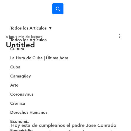
Subscríbete
Todos los Artículos
4 jun
1 min de lectura
Todos los Artículos
Untitled
Cultura
La Hora de Cuba | Última hora
Cuba
Camagüey
Arte
Coronavirus
Crónica
Derechos Humanos
Economía
Hoy está de cumpleaños el padre José Conrado 
Feminicidio