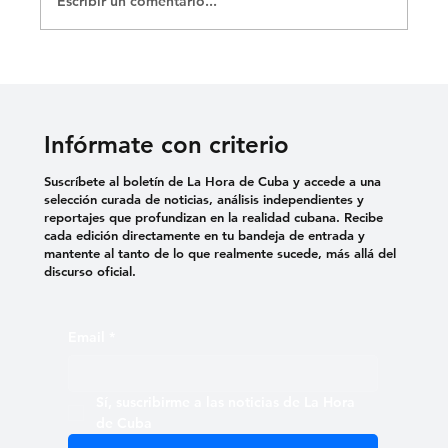
Escribir un comentario...
«SEIS LARGOS MESES QUE MI NIÑO
ESTÁ PRESO»: MADRE DE ERNESTO
MEDINA RECLAMA JUSTICIA
Infórmate con criterio
Suscríbete al boletín de La Hora de Cuba y accede a una
selección curada de noticias, análisis independientes y
reportajes que profundizan en la realidad cubana. Recibe
cada edición directamente en tu bandeja de entrada y
mantente al tanto de lo que realmente sucede, más allá del
discurso oficial.
Email
*
Sí, suscribirme a las noticias de La Hora 
de Cuba