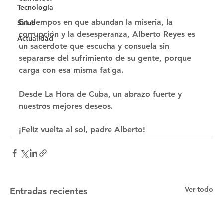
Tecnología
En tiempos en que abundan la miseria, la 
Salud
corrupción y la desesperanza, Alberto Reyes es 
Actualidad
un sacerdote que escucha y consuela sin 
separarse del sufrimiento de su gente, porque 
carga con esa misma fatiga. 
Desde La Hora de Cuba, un abrazo fuerte y 
nuestros mejores deseos. 
¡Feliz vuelta al sol, padre Alberto!
Ver todo
Entradas recientes