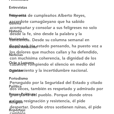
Entrevistas
Fotoseries
Hoy está de cumpleaños Alberto Reyes, 
sacerdote camagüeyano que ha sabido 
Galería
acompañar y consolar a sus feligreses no solo 
Historia
desde la fe, sino desde la palabra y la 
Nacionales
conciencia. Desde su columna semanal en 
Facebook He estado pensando, ha puesto voz a 
Medio Ambiente
los dolores que muchos callan y ha defendido, 
Noticias
con muchísima coherencia, la dignidad de los 
Ocio y Lugares
cubanos, rompiendo el silencio en medio del 
agotamiento y la incertidumbre nacional. 
Opinión
Periodismo
Perseguido por la Seguridad del Estado y citado 
Política
dos veces, también es respetado y admirado por 
Presos Políticos
gran parte del pueblo. Porque donde otros 
exigen resignación y resistencia, él pide 
Religión
despertar. Donde otros sostienen ruinas, él pide 
Reportaje
cambios. 