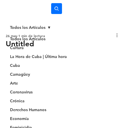
Subscríbete
Todos los Artículos
26 may
1 min de lectura
Todos los Artículos
Untitled
Cultura
La Hora de Cuba | Última hora
Cuba
Camagüey
Arte
Coronavirus
Crónica
Derechos Humanos
Economía
Feminicidio