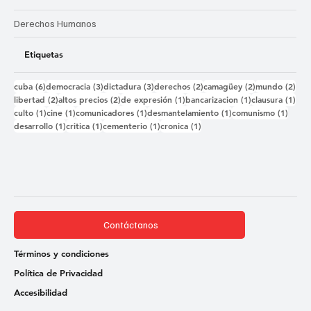
Derechos Humanos
Etiquetas
6 entradas
3 entradas
3 entradas
2 entradas
2 entradas
2 e
cuba
(6)
democracia
(3)
dictadura
(3)
derechos
(2)
camagüey
(2)
mundo
(2)
2 entradas
2 entradas
1 entrada
1 entrada
1 e
libertad
(2)
altos precios
(2)
de expresión
(1)
bancarizacion
(1)
clausura
(1)
1 entrada
1 entrada
1 entrada
1 entrada
1 ent
culto
(1)
cine
(1)
comunicadores
(1)
desmantelamiento
(1)
comunismo
(1)
1 entrada
1 entrada
1 entrada
1 entrada
desarrollo
(1)
critica
(1)
cementerio
(1)
cronica
(1)
Contáctanos
Términos y condiciones
Política de Privacidad
Accesibilidad