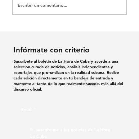
Escribir un comentario...
«SEIS LARGOS MESES QUE MI NIÑO
ESTÁ PRESO»: MADRE DE ERNESTO
MEDINA RECLAMA JUSTICIA
Infórmate con criterio
Suscríbete al boletín de La Hora de Cuba y accede a una
selección curada de noticias, análisis independientes y
reportajes que profundizan en la realidad cubana. Recibe
cada edición directamente en tu bandeja de entrada y
mantente al tanto de lo que realmente sucede, más allá del
discurso oficial.
Email
*
Sí, suscribirme a las noticias de La Hora 
de Cuba