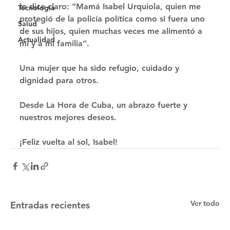
lo dice claro: “Mamá Isabel Urquiola, quien me 
Tecnología
protegió de la policía política como si fuera uno 
Salud
de sus hijos, quien muchas veces me alimentó a 
Actualidad
mí y a mi familia”. 
Una mujer que ha sido refugio, cuidado y 
dignidad para otros. 
Desde La Hora de Cuba, un abrazo fuerte y 
nuestros mejores deseos. 
¡Feliz vuelta al sol, Isabel!
Ver todo
Entradas recientes