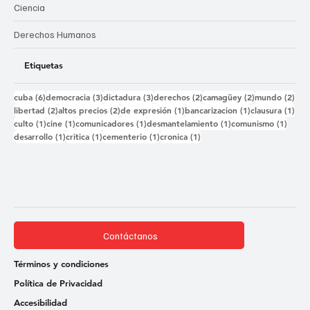
Ciencia
Derechos Humanos
Etiquetas
6 entradas
3 entradas
3 entradas
2 entradas
2 entradas
2 e
cuba
(6)
democracia
(3)
dictadura
(3)
derechos
(2)
camagüey
(2)
mundo
(2)
2 entradas
2 entradas
1 entrada
1 entrada
1 e
libertad
(2)
altos precios
(2)
de expresión
(1)
bancarizacion
(1)
clausura
(1)
1 entrada
1 entrada
1 entrada
1 entrada
1 ent
culto
(1)
cine
(1)
comunicadores
(1)
desmantelamiento
(1)
comunismo
(1)
1 entrada
1 entrada
1 entrada
1 entrada
desarrollo
(1)
critica
(1)
cementerio
(1)
cronica
(1)
Contáctanos
Términos y condiciones
Política de Privacidad
Accesibilidad