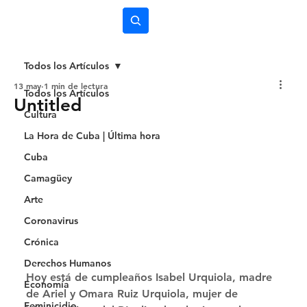
Subscríbete
Todos los Artículos
13 may
1 min de lectura
Todos los Artículos
Untitled
Cultura
La Hora de Cuba | Última hora
Cuba
Camagüey
Arte
Coronavirus
Crónica
Derechos Humanos
Hoy está de cumpleaños Isabel Urquiola, madre 
Economía
de Ariel y Omara Ruiz Urquiola, mujer de 
Feminicidio