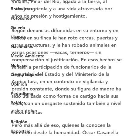
Viñales, Pinar del Río, ligada a la tierra, al 
trabajo agrícola y a una vida atravesada por 
Entrevistas
años de presión y hostigamiento. 
Fotoseries
Galería
Según denuncias difundidas en su entorno y en 
Historia
redes, en su finca le han roto cercas, puertas y 
otras estructuras, y le han robado animales en 
Nacionales
varias ocasiones —vacas, terneros— sin 
Medio Ambiente
compensación ni justificación. En esos hechos se 
Noticias
señala la participación de funcionarios de la 
Seguridad del Estado y del Ministerio de la 
Ocio y Lugares
Agricultura, en un contexto de vigilancia y 
Opinión
presión constante, donde su figura de madre ha 
Periodismo
sido utilizada como forma de castigo hacia sus 
Política
hijos, con un desgaste sostenido también a nivel 
psicológico. 
Presos Políticos
Religión
Pero más allá de eso, quienes la conocen la 
Reportaje
nombran desde la humanidad. Óscar Casanella 