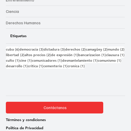
Ciencia
Derechos Humanos
Etiquetas
6 entradas
3 entradas
3 entradas
2 entradas
2 entradas
2 e
cuba
(6)
democracia
(3)
dictadura
(3)
derechos
(2)
camagüey
(2)
mundo
(2)
2 entradas
2 entradas
1 entrada
1 entrada
1 e
libertad
(2)
altos precios
(2)
de expresión
(1)
bancarizacion
(1)
clausura
(1)
1 entrada
1 entrada
1 entrada
1 entrada
1 ent
culto
(1)
cine
(1)
comunicadores
(1)
desmantelamiento
(1)
comunismo
(1)
1 entrada
1 entrada
1 entrada
1 entrada
desarrollo
(1)
critica
(1)
cementerio
(1)
cronica
(1)
Contáctanos
Términos y condiciones
Política de Privacidad