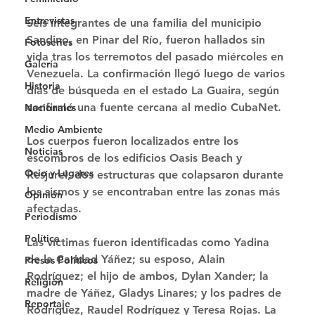
Entrevistas
Seis integrantes de una familia del municipio 
Sandino, en Pinar del Río, fueron hallados sin 
Fotoseries
vida tras los terremotos del pasado miércoles en 
Galería
Venezuela. La confirmación llegó luego de varios 
Historia
días de búsqueda en el estado La Guaira, según 
confirmó una fuente cercana al medio CubaNet. 
Nacionales
Medio Ambiente
Los cuerpos fueron localizados entre los 
Noticias
escombros de los edificios Oasis Beach y 
Ocio y Lugares
Resjurel, dos estructuras que colapsaron durante 
los sismos y se encontraban entre las zonas más 
Opinión
afectadas. 
Periodismo
Política
Las víctimas fueron identificadas como Yadina 
de la Caridad Yáñez; su esposo, Alain 
Presos Políticos
Rodríguez; el hijo de ambos, Dylan Xander; la 
Religión
madre de Yáñez, Gladys Linares; y los padres de 
Reportaje
Rodríguez, Raudel Rodríguez y Teresa Rojas. La 