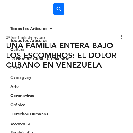
Subscríbete
Todos los Artículos
29 jun
1 min de lectura
Todos los Artículos
UNA FAMILIA ENTERA BAJO
Cultura
LOS ESCOMBROS: EL DOLOR
La Hora de Cuba | Última hora
CUBANO EN VENEZUELA
Cuba
Camagüey
Arte
Coronavirus
Crónica
Derechos Humanos
Economía
Feminicidio