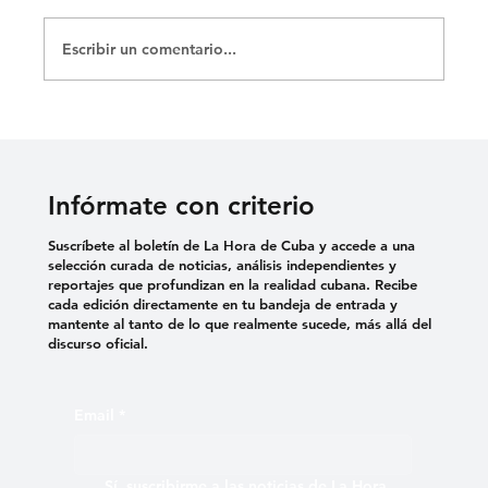
Escribir un comentario...
DENUNCIAN EL USO DE VIOLENCIA
SEXUAL COMO TORTURA EN
CÁRCELES CUBANAS
Infórmate con criterio
Suscríbete al boletín de La Hora de Cuba y accede a una
selección curada de noticias, análisis independientes y
reportajes que profundizan en la realidad cubana. Recibe
cada edición directamente en tu bandeja de entrada y
mantente al tanto de lo que realmente sucede, más allá del
discurso oficial.
Email
*
Sí, suscribirme a las noticias de La Hora 