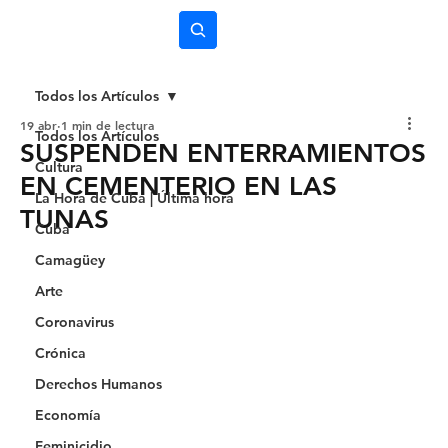
Subscríbete
Todos los Artículos
19 abr
1 min de lectura
Todos los Artículos
SUSPENDEN ENTERRAMIENTOS
Cultura
EN CEMENTERIO EN LAS
La Hora de Cuba | Última hora
TUNAS
Cuba
Camagüey
Arte
Coronavirus
Crónica
Derechos Humanos
Economía
Feminicidio