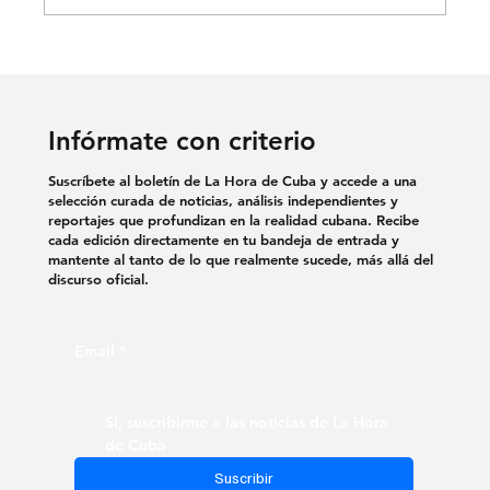
DENUNCIAN EL USO DE VIOLENCIA
SEXUAL COMO TORTURA EN
CÁRCELES CUBANAS
Infórmate con criterio
Suscríbete al boletín de La Hora de Cuba y accede a una
selección curada de noticias, análisis independientes y
reportajes que profundizan en la realidad cubana. Recibe
cada edición directamente en tu bandeja de entrada y
mantente al tanto de lo que realmente sucede, más allá del
discurso oficial.
Email
*
Sí, suscribirme a las noticias de La Hora 
de Cuba
Suscribir