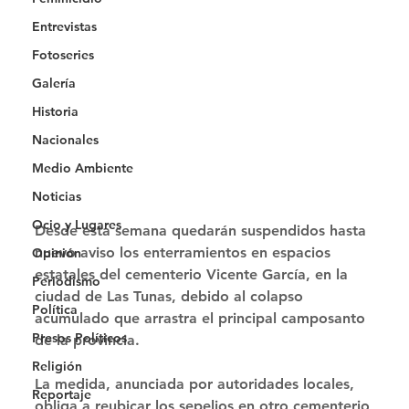
Entrevistas
Fotoseries
Galería
Historia
Nacionales
Medio Ambiente
Noticias
Ocio y Lugares
Desde esta semana quedarán suspendidos hasta 
nuevo aviso los enterramientos en espacios 
Opinión
estatales del cementerio Vicente García, en la 
Periodismo
ciudad de Las Tunas, debido al colapso 
Política
acumulado que arrastra el principal camposanto 
Presos Políticos
de la provincia. 
Religión
La medida, anunciada por autoridades locales, 
Reportaje
obliga a reubicar los sepelios en otro cementerio 