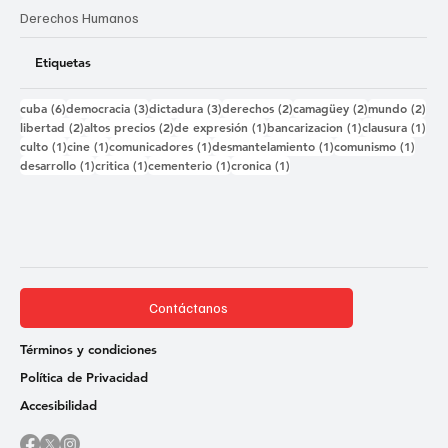
Derechos Humanos
Etiquetas
6 entradas
3 entradas
3 entradas
2 entradas
2 entradas
2 e
cuba
(6)
democracia
(3)
dictadura
(3)
derechos
(2)
camagüey
(2)
mundo
(2)
2 entradas
2 entradas
1 entrada
1 entrada
1 e
libertad
(2)
altos precios
(2)
de expresión
(1)
bancarizacion
(1)
clausura
(1)
1 entrada
1 entrada
1 entrada
1 entrada
1 ent
culto
(1)
cine
(1)
comunicadores
(1)
desmantelamiento
(1)
comunismo
(1)
1 entrada
1 entrada
1 entrada
1 entrada
desarrollo
(1)
critica
(1)
cementerio
(1)
cronica
(1)
Contáctanos
Términos y condiciones
Política de Privacidad
Accesibilidad