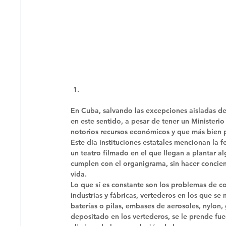
En Cuba, salvando las excepciones aisladas de
en este sentido, a pesar de tener un Minister
notorios recursos económicos y que más bien pa
Este día instituciones estatales mencionan la 
un teatro filmado en el que llegan a plantar a
cumplen con el organigrama, sin hacer concien
vida. 
Lo que sí es constante son los problemas de c
industrias y fábricas, vertederos en los que se
baterías o pilas, embases de aerosoles, nylo
depositado en los vertederos, se le prende fue