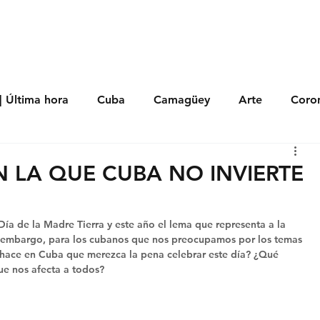
s
Política
Negocios
Tecnología
Salud
Deporte
Entrete
| Última hora
Cuba
Camagüey
Arte
Coron
Fotoseries
Galería
Historia
Nacionales
Me
N LA QUE CUBA NO INVIERTE
 Políticos
Religión
Reportaje
Tecnología
Día de la Madre Tierra y este año el lema que representa a la 
in embargo, para los cubanos que nos preocupamos por los temas 
 hace en Cuba que merezca la pena celebrar este día? ¿Qué 
ue nos afecta a todos? 