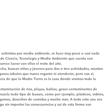
 activistas pro medio ambiente, se hace muy poco o casi nada 
io de Ciencia, Tecnología y Medio Ambiente que cuenta con 
rece lucrar con ellos el resto del año. 
fecha, buscan niños y jóvenes para dos o tres actividades, montan 
lgunos árboles que nunca regarán ni atenderán, pero eso sí, 
cia de que la Madre Tierra es la casa donde vivimos toda la 
ontaminación de ríos, playas, bahías, gases contaminantes de 
 mezcla todo tipo de basura, como por ejemplo, plásticos, vidrios, 
n, gomas, desechos de comidas y mucho más. A todo esto una vez 
go sin importar las consecuencias y así de esta forma van 