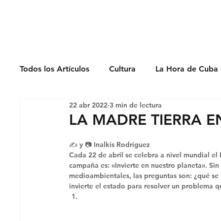
Derechos Humano
Todos los Artículos
Cultura
La Hora de Cuba 
22 abr 2022
3 min de lectura
Economía
Feminicidio
Entrevistas
LA MADRE TIERRA E
✍️ y 📷 Inalkis Rodríguez 
Opinión
Periodismo
Política
Presos
Cada 22 de abril se celebra a nivel mundial el 
campaña es: «Invierte en nuestro planeta». S
medioambientales, las preguntas son: ¿qué se
invierte el estado para resolver un problema q