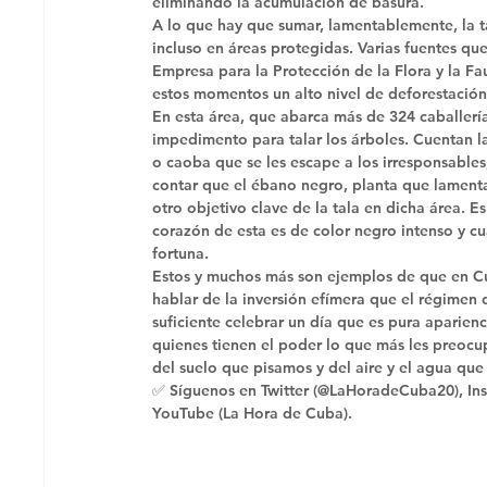
eliminando la acumulación de basura. 
A lo que hay que sumar, lamentablemente, la ta
incluso en áreas protegidas. Varias fuentes qu
Empresa para la Protección de la Flora y la Fa
estos momentos un alto nivel de deforestación 
En esta área, que abarca más de 324 caballería
impedimento para talar los árboles. Cuentan la
o caoba que se les escape a los irresponsables; 
contar que el ébano negro, planta que lamenta
otro objetivo clave de la tala en dicha área. 
corazón de esta es de color negro intenso y cua
fortuna. 
Estos y muchos más son ejemplos de que en Cu
hablar de la inversión efímera que el régimen
suficiente celebrar un día que es pura aparie
quienes tienen el poder lo que más les preocup
del suelo que pisamos y del aire y el agua que
✅ Síguenos en Twitter (@LaHoradeCuba20), Ins
YouTube (La Hora de Cuba).