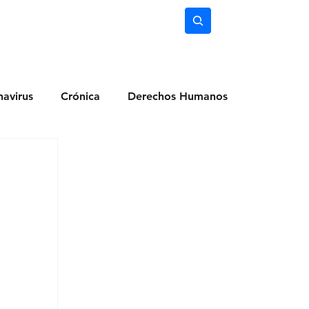
nimiento
Ciencia
Subscríbete
avirus
Crónica
Derechos Humanos
dio Ambiente
Noticias
Ocio y Lugares
Salud
Actualidad