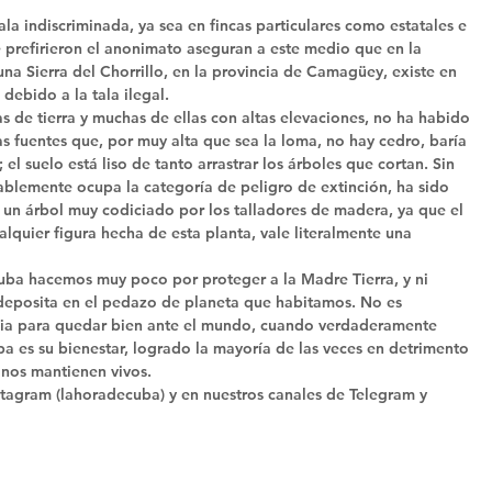
la indiscriminada, ya sea en fincas particulares como estatales e 
e prefirieron el anonimato aseguran a este medio que en la 
una Sierra del Chorrillo, en la provincia de Camagüey, existe en 
debido a la tala ilegal. 
s de tierra y muchas de ellas con altas elevaciones, no ha habido 
s fuentes que, por muy alta que sea la loma, no hay cedro, baría 
el suelo está liso de tanto arrastrar los árboles que cortan. Sin 
blemente ocupa la categoría de peligro de extinción, ha sido 
Es un árbol muy codiciado por los talladores de madera, ya que el 
lquier figura hecha de esta planta, vale literalmente una 
ba hacemos muy poco por proteger a la Madre Tierra, y ni 
 deposita en el pedazo de planeta que habitamos. No es 
ncia para quedar bien ante el mundo, cuando verdaderamente 
a es su bienestar, logrado la mayoría de las veces en detrimento 
 nos mantienen vivos. 
tagram (lahoradecuba) y en nuestros canales de Telegram y 