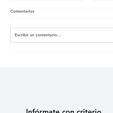
Comentarios
Escribir un comentario...
Zonas afectadas por
No hay
inundaciones en Camagüey
salide
Infórmate con criterio