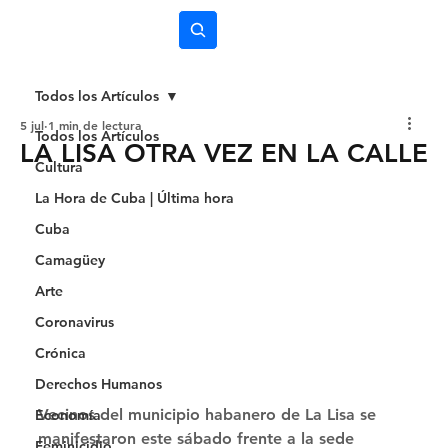
Subscríbete
Todos los Artículos
5 jul
1 min de lectura
Todos los Artículos
LA LISA OTRA VEZ EN LA CALLE
Cultura
La Hora de Cuba | Última hora
Cuba
Camagüey
Arte
Coronavirus
Crónica
Derechos Humanos
Vecinos del municipio habanero de La Lisa se 
Economía
manifestaron este sábado frente a la sede 
Feminicidio