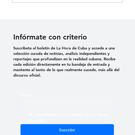
EL PARQUE DE LA CALLE MATADERO
Infórmate con criterio
Suscríbete al boletín de La Hora de Cuba y accede a una
selección curada de noticias, análisis independientes y
reportajes que profundizan en la realidad cubana. Recibe
cada edición directamente en tu bandeja de entrada y
mantente al tanto de lo que realmente sucede, más allá del
discurso oficial.
Email
*
Sí, suscribirme a las noticias de La Hora 
de Cuba
Suscribir