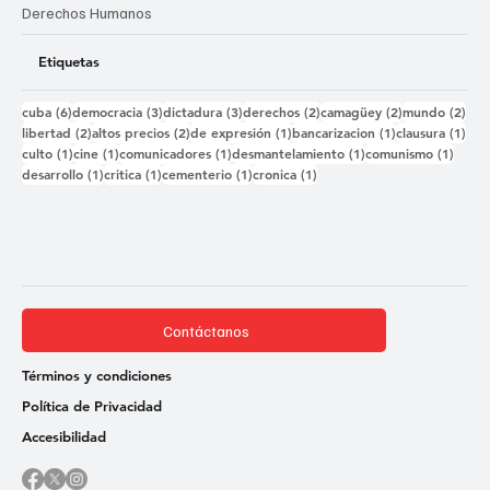
Derechos Humanos
Etiquetas
6 entradas
3 entradas
3 entradas
2 entradas
2 entradas
2 e
cuba
(6)
democracia
(3)
dictadura
(3)
derechos
(2)
camagüey
(2)
mundo
(2)
2 entradas
2 entradas
1 entrada
1 entrada
1 e
libertad
(2)
altos precios
(2)
de expresión
(1)
bancarizacion
(1)
clausura
(1)
1 entrada
1 entrada
1 entrada
1 entrada
1 ent
culto
(1)
cine
(1)
comunicadores
(1)
desmantelamiento
(1)
comunismo
(1)
1 entrada
1 entrada
1 entrada
1 entrada
desarrollo
(1)
critica
(1)
cementerio
(1)
cronica
(1)
Contáctanos
Términos y condiciones
Política de Privacidad
Accesibilidad