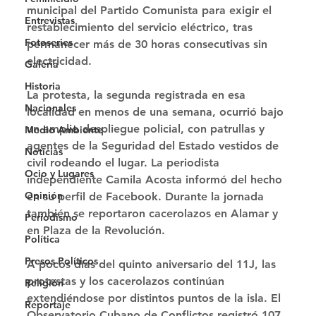
municipal del Partido Comunista para exigir el 
Entrevistas
restablecimiento del servicio eléctrico, tras 
Fotoseries
permanecer más de 30 horas consecutivas sin 
electricidad. 
Galería
Historia
La protesta, la segunda registrada en esa 
Nacionales
localidad en menos de una semana, ocurrió bajo 
un amplio despliegue policial, con patrullas y 
Medio Ambiente
agentes de la Seguridad del Estado vestidos de 
Noticias
civil rodeando el lugar. La periodista 
Ocio y Lugares
independiente Camila Acosta informó del hecho 
Opinión
en su perfil de Facebook. Durante la jornada 
también se reportaron cacerolazos en Alamar y 
Periodismo
en Plaza de la Revolución. 
Política
Presos Políticos
A pocos días del quinto aniversario del 11J, las 
protestas y los cacerolazos continúan 
Religión
extendiéndose por distintos puntos de la isla. El 
Reportaje
Observatorio Cubano de Conflictos registró 107 