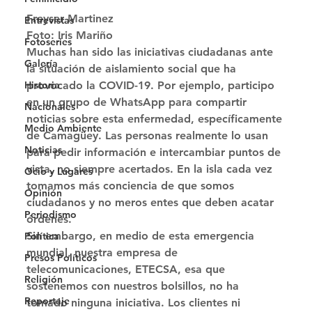
Freyser Martinez
Entrevistas
Foto: Iris Mariño 
Fotoseries
Muchas han sido las iniciativas ciudadanas ante 
Galería
la situación de aislamiento social que ha 
Historia
provocado la COVID-19. Por ejemplo, participo 
en un grupo de WhatsApp para compartir 
Nacionales
noticias sobre esta enfermedad, específicamente 
Medio Ambiente
de Camagüey. Las personas realmente lo usan 
Noticias
para pedir información e intercambiar puntos de 
vista, no siempre acertados. En la isla cada vez 
Ocio y Lugares
tomamos más conciencia de que somos 
Opinión
ciudadanos y no meros entes que deben acatar 
Periodismo
órdenes. 
Sin embargo, en medio de esta emergencia 
Política
mundial, nuestra empresa de 
Presos Políticos
telecomunicaciones, ETECSA, esa que 
Religión
sostenemos con nuestros bolsillos, no ha 
Reportaje
tomado ninguna iniciativa. Los clientes ni 