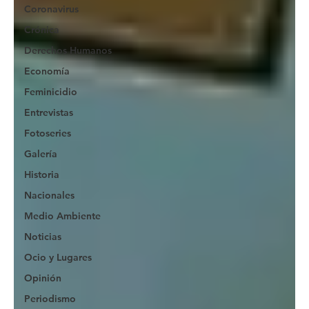
Coronavirus
Crónica
Derechos Humanos
Economía
Feminicidio
Entrevistas
Fotoseries
Galería
Historia
Nacionales
Medio Ambiente
Noticias
Ocio y Lugares
Opinión
Periodismo