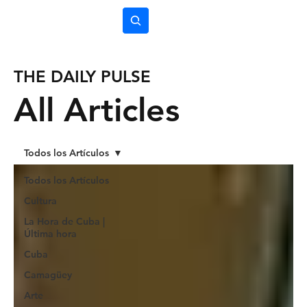
Subscríbete
THE DAILY PULSE
All Articles
Todos los Artículos
Todos los Artículos
Cultura
La Hora de Cuba |
Última hora
Cuba
Camagüey
Arte