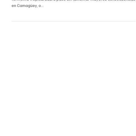
25 ago 2020
2 min de lectura
Tecnología
UN ERROR TEMPORAL
✍🏻Mario Ramírez 📷captura de pantalla de www.etecsa.cu La
tormenta tropical Laura pasó sin lamentar mayores consecuencias
en Camagüey, o...