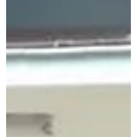
ETECSA anuncia planes más baratos para la conexión 4G Ricardo
Fernández Izaguirre Imagen tomada de www.etecsa.cu Después
de desacreditar...