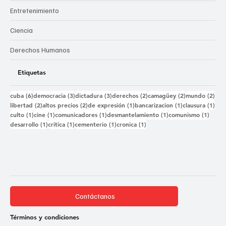
Entretenimiento
Ciencia
Derechos Humanos
Etiquetas
6 entradas
3 entradas
3 entradas
2 entradas
2 entradas
2 e
cuba
(6)
democracia
(3)
dictadura
(3)
derechos
(2)
camagüey
(2)
mundo
(2)
2 entradas
2 entradas
1 entrada
1 entrada
1 e
libertad
(2)
altos precios
(2)
de expresión
(1)
bancarizacion
(1)
clausura
(1)
1 entrada
1 entrada
1 entrada
1 entrada
1 ent
culto
(1)
cine
(1)
comunicadores
(1)
desmantelamiento
(1)
comunismo
(1)
1 entrada
1 entrada
1 entrada
1 entrada
desarrollo
(1)
critica
(1)
cementerio
(1)
cronica
(1)
Contáctanos
Términos y condiciones