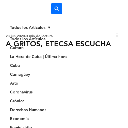
Subscríbete
Todos los Artículos
23 jun 2020
3 min de lectura
Todos los Artículos
A GRITOS, ETECSA ESCUCHA
Cultura
La Hora de Cuba | Última hora
Cuba
Camagüey
Arte
Coronavirus
Crónica
Derechos Humanos
Economía
Feminicidio