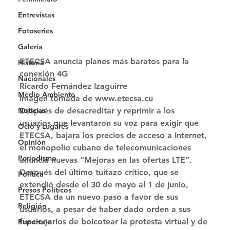
Entrevistas
Fotoseries
Galería
ETECSA anuncia planes más baratos para la 
Historia
conexión 4G 
Nacionales
Ricardo Fernández Izaguirre
Medio Ambiente
Imagen tomada de www.etecsa.cu 
Noticias
Después de desacreditar y reprimir a los 
usuarios que levantaron su voz para exigir que 
Ocio y Lugares
ETECSA, bajara los precios de acceso a Internet, 
Opinión
el monopolio cubano de telecomunicaciones 
Periodismo
anuncia nuevas “Mejoras en las ofertas LTE”. 
Después del último tuitazo crítico, que se 
Política
extendió desde el 30 de mayo al 1 de junio, 
Presos Políticos
ETECSA da un nuevo paso a favor de sus 
Religión
usuarios, a pesar de haber dado orden a sus 
funcionarios de boicotear la protesta virtual y de 
Reportaje