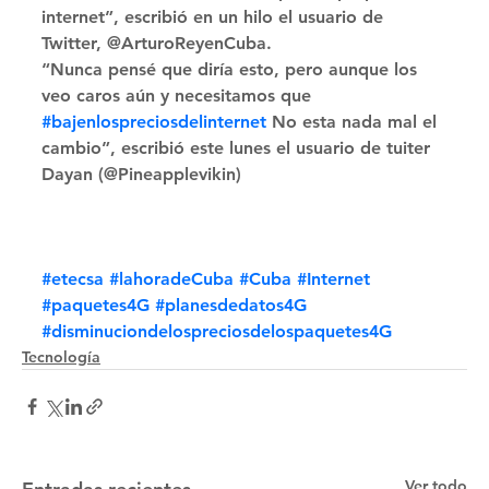
internet”, escribió en un hilo el usuario de 
Twitter, @ArturoReyenCuba. 
“Nunca pensé que diría esto, pero aunque los 
veo caros aún y necesitamos que 
#bajenlospreciosdelinternet
 No esta nada mal el 
cambio”, escribió este lunes el usuario de tuiter 
Dayan (@Pineapplevikin)
#etecsa
#lahoradeCuba
#Cuba
#Internet
#paquetes4G
#planesdedatos4G
#disminuciondelospreciosdelospaquetes4G
Tecnología
Ver todo