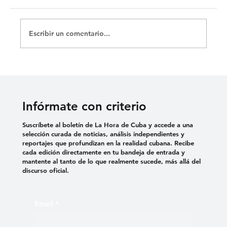
Escribir un comentario...
ÚLTIMA HORA: ETECSA CORTA
ACCESO TELEFÓNICO E INTERNET A
LA SEDE DE LA UNPACU
Infórmate con criterio
Suscríbete al boletín de La Hora de Cuba y accede a una
selección curada de noticias, análisis independientes y
reportajes que profundizan en la realidad cubana. Recibe
cada edición directamente en tu bandeja de entrada y
mantente al tanto de lo que realmente sucede, más allá del
discurso oficial.
Email
*