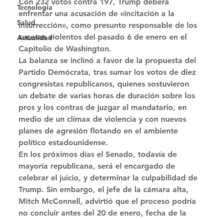
Con 232 votos contra 197, Trump deberá 
Tecnología
enfrentar una acusación de «incitación a la 
Salud
insurrección», como presunto responsable de los 
sucesos violentos del pasado 6 de enero en el 
Actualidad
Capitolio de Washington. 
La balanza se inclinó a favor de la propuesta del 
Partido Demócrata, tras sumar los votos de diez 
congresistas republicanos, quienes sostuvieron 
un debate de varias horas de duración sobre los 
pros y los contras de juzgar al mandatario, en 
medio de un clímax de violencia y con nuevos 
planes de agresión flotando en el ambiente 
político estadounidense. 
En los próximos días el Senado, todavía de 
mayoría republicana, será el encargado de 
celebrar el juicio, y determinar la culpabilidad de 
Trump. Sin embargo, el jefe de la cámara alta, 
Mitch McConnell, advirtió que el proceso podría 
no concluir antes del 20 de enero, fecha de la 