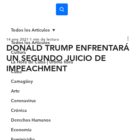
Subscríbete
Todos los Artículos
14 ene 2021
1 min de lectura
Todos los Artículos
DONALD TRUMP ENFRENTARÁ
Cultura
UN SEGUNDO JUICIO DE
La Hora de Cuba | Última hora
IMPEACHMENT
Cuba
Camagüey
Arte
Coronavirus
Crónica
Derechos Humanos
Economía
Feminicidio