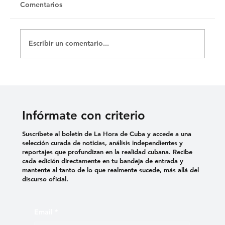
Comentarios
Escribir un comentario...
«El médico no sabe que existo», lenelis
Delgado denuncia falta de atención
médica
Infórmate con criterio
Suscríbete al boletín de La Hora de Cuba y accede a una
selección curada de noticias, análisis independientes y
reportajes que profundizan en la realidad cubana. Recibe
cada edición directamente en tu bandeja de entrada y
mantente al tanto de lo que realmente sucede, más allá del
discurso oficial.
Email
*