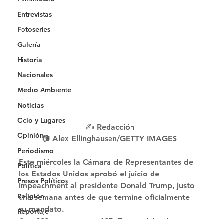
Entrevistas
Fotoseries
Galería
Historia
Nacionales
Medio Ambiente
Noticias
Ocio y Lugares
✍️ Redacción
Opinión
📷 Alex Ellinghausen/GETTY IMAGES
Periodismo
Este miércoles la Cámara de Representantes de 
Política
los Estados Unidos aprobó el juicio de 
Presos Políticos
impeachment al presidente Donald Trump, justo 
Religión
una semana antes de que termine oficialmente 
su mandato. 
Reportaje