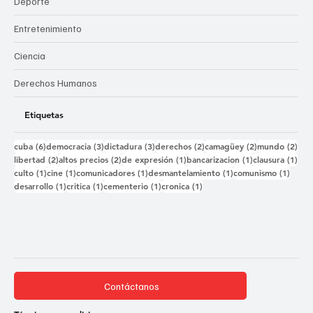
Deporte
Entretenimiento
Ciencia
Derechos Humanos
Etiquetas
6 entradas
3 entradas
3 entradas
2 entradas
2 entradas
2 e
cuba
(6)
democracia
(3)
dictadura
(3)
derechos
(2)
camagüey
(2)
mundo
(2)
2 entradas
2 entradas
1 entrada
1 entrada
1 e
libertad
(2)
altos precios
(2)
de expresión
(1)
bancarizacion
(1)
clausura
(1)
1 entrada
1 entrada
1 entrada
1 entrada
1 ent
culto
(1)
cine
(1)
comunicadores
(1)
desmantelamiento
(1)
comunismo
(1)
1 entrada
1 entrada
1 entrada
1 entrada
desarrollo
(1)
critica
(1)
cementerio
(1)
cronica
(1)
Contáctanos