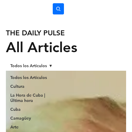
Subscríbete
THE DAILY PULSE
All Articles
Todos los Artículos
Todos los Artículos
Cultura
La Hora de Cuba |
Última hora
Cuba
Camagüey
Arte