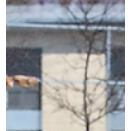
3 nov 2020
1 min de lectura
Noticias
TODOS LOS COLEGIOS ELECTORALES
ABIERTOS, EXCEPTO ALASKA Y HAWAI. CRECE
LA TENSIÓN EN TEXAS.