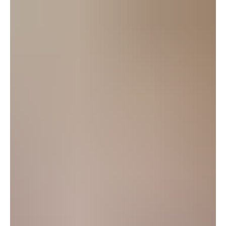
4 nov 2020
2 min de lectura
Noticias
EL ESCRUTINIO EN ESTADOS CLAVES
CONTINÚA. TRUMP RECLAMA.
CUBANOAMERICANOS RECUPERAN ASIENTOS
EN EL C
✍️ Mario Ramírez 📷 María Elvira Salazar, Lincoln Díaz-Balart y
Carlos Giménez. Tomadas de Wikipedia Tal como predijeron
algunos...