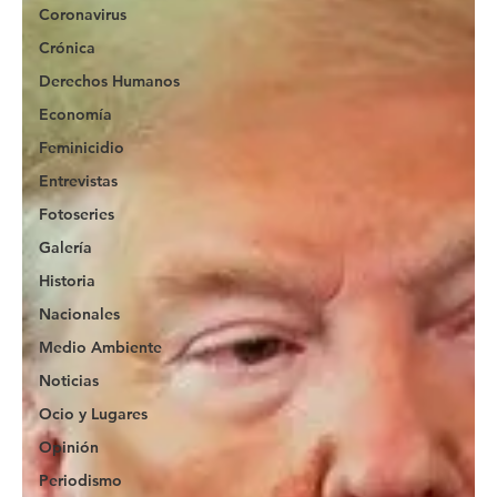
Coronavirus
Crónica
Derechos Humanos
Economía
Feminicidio
Entrevistas
Fotoseries
Galería
Historia
Nacionales
Medio Ambiente
Noticias
Ocio y Lugares
Opinión
Periodismo