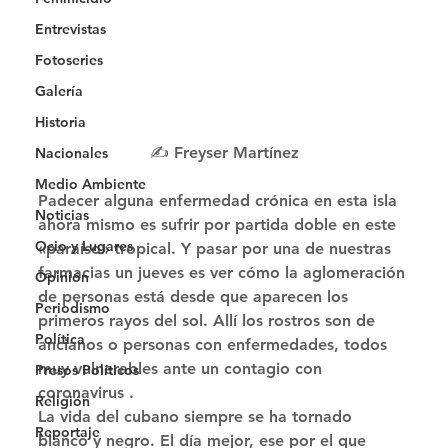
Entrevistas
Fotoseries
Galería
Historia
✍️ Freyser Martínez
Nacionales
Medio Ambiente
Padecer alguna enfermedad crónica en esta isla 
Noticias
ahora mismo es sufrir por partida doble en este 
Ocio y Lugares
«paraíso» tropical. Y pasar por una de nuestras 
farmacias un jueves es ver cómo la aglomeración 
Opinión
de personas está desde que aparecen los 
Periodismo
primeros rayos del sol. Allí los rostros son de 
Política
ancianos o personas con enfermedades, todos 
muy vulnerables ante un contagio con 
Presos Políticos
coronavirus . 
Religión
La vida del cubano siempre se ha tornado 
Reportaje
blanco y negro. El día mejor, ese por el que 