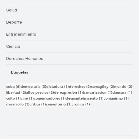
Salud
Deporte
Entretenimiento
Ciencia
Derechos Humanos
Etiquetas
6 entradas
3 entradas
3 entradas
2 entradas
2 entradas
2 e
cuba
(6)
democracia
(3)
dictadura
(3)
derechos
(2)
camagüey
(2)
mundo
(2)
2 entradas
2 entradas
1 entrada
1 entrada
1 e
libertad
(2)
altos precios
(2)
de expresión
(1)
bancarizacion
(1)
clausura
(1)
1 entrada
1 entrada
1 entrada
1 entrada
1 ent
culto
(1)
cine
(1)
comunicadores
(1)
desmantelamiento
(1)
comunismo
(1)
1 entrada
1 entrada
1 entrada
1 entrada
desarrollo
(1)
critica
(1)
cementerio
(1)
cronica
(1)