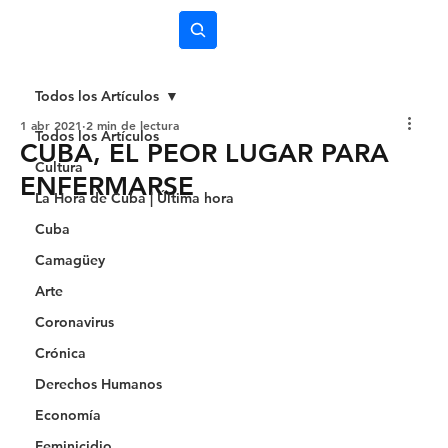
Subscríbete
Todos los Artículos
1 abr 2021
2 min de lectura
Todos los Artículos
CUBA, EL PEOR LUGAR PARA
Cultura
ENFERMARSE
La Hora de Cuba | Última hora
Cuba
Camagüey
Arte
Coronavirus
Crónica
Derechos Humanos
Economía
Feminicidio