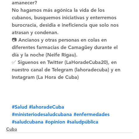
amanecer? 
No hagamos más agónica la vida de los 
cubanos, busquemos iniciativas y enterremos 
burocracia, desidia e ineficiencia que solo nos 
atrasan y condenan. 
📷 Ancianos y otras personas en colas en 
diferentes farmacias de Camagüey durante el 
día y la noche (Neife Rigau). 
✅ Síguenos en Twitter (LaHoradeCuba20), en 
nuestro canal de Telegram (lahoradecuba) y en 
Instagram (La Hora de Cuba)
#Salud
#lahoradeCuba
#ministeriodesaludcubana
#enfermedades
#saludcubana
#opinion
#saludpública
Cuba