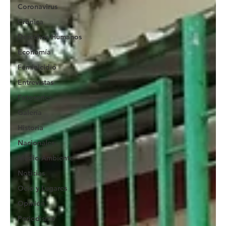
Coronavirus
Crónica
Derechos Humanos
Economía
Feminicidio
Entrevistas
Fotoseries
Galería
Historia
Nacionales
Medio Ambiente
Noticias
Ocio y Lugares
Opinión
Periodismo