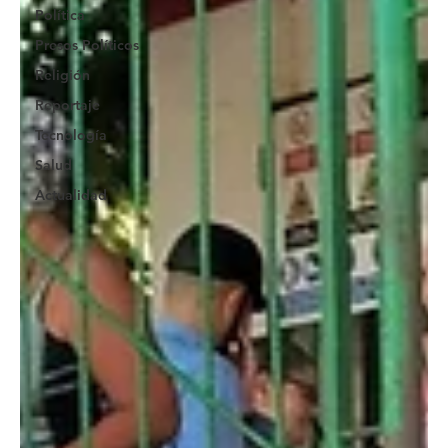
Política
Presos Políticos
Religión
Reportaje
Tecnología
Salud
Actualidad