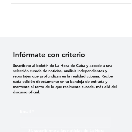
NO VAMOS A CALLAR
✍️Ghabriel Pérez de Holguín 📷 Tomadas de televisión cubana Tú
eres la que te pierdes el mejor momento de tu país. Prensa oficial,
eres...
Infórmate con criterio
Suscríbete al boletín de La Hora de Cuba y accede a una
selección curada de noticias, análisis independientes y
reportajes que profundizan en la realidad cubana. Recibe
cada edición directamente en tu bandeja de entrada y
mantente al tanto de lo que realmente sucede, más allá del
discurso oficial.