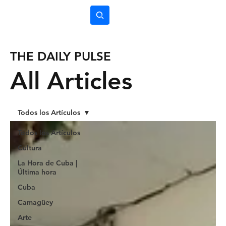
Subscríbete
THE DAILY PULSE
All Articles
Todos los Artículos
Todos los Artículos
Cultura
La Hora de Cuba |
Última hora
Cuba
Camagüey
Arte