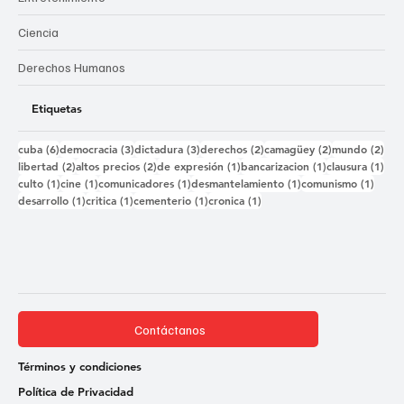
Salud
Deporte
Entretenimiento
Ciencia
Derechos Humanos
Etiquetas
6 entradas
3 entradas
3 entradas
2 entradas
2 entradas
2 e
cuba
(6)
democracia
(3)
dictadura
(3)
derechos
(2)
camagüey
(2)
mundo
(2)
2 entradas
2 entradas
1 entrada
1 entrada
1 e
libertad
(2)
altos precios
(2)
de expresión
(1)
bancarizacion
(1)
clausura
(1)
1 entrada
1 entrada
1 entrada
1 entrada
1 ent
culto
(1)
cine
(1)
comunicadores
(1)
desmantelamiento
(1)
comunismo
(1)
1 entrada
1 entrada
1 entrada
1 entrada
desarrollo
(1)
critica
(1)
cementerio
(1)
cronica
(1)