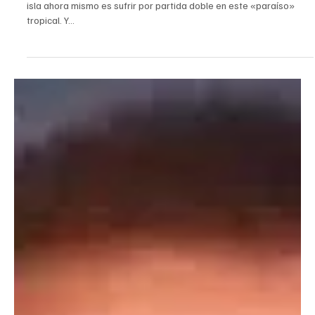
CUBA, EL PEOR LUGAR PARA ENFERMARSE
✍️ Freyser Martínez Padecer alguna enfermedad crónica en esta
isla ahora mismo es sufrir por partida doble en este «paraíso»
tropical. Y...