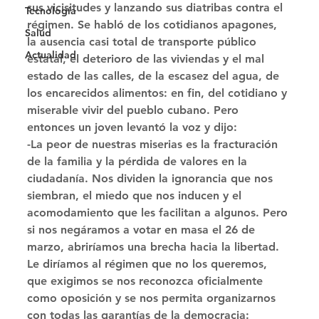
sus vicisitudes y lanzando sus diatribas contra el 
Tecnología
régimen. Se habló de los cotidianos apagones, 
Salud
la ausencia casi total de transporte público 
Actualidad
estatal, el deterioro de las viviendas y el mal 
estado de las calles, de la escasez del agua, de 
los encarecidos alimentos: en fin, del cotidiano y 
miserable vivir del pueblo cubano. Pero 
entonces un joven levantó la voz y dijo: 
-La peor de nuestras miserias es la fracturación 
de la familia y la pérdida de valores en la 
ciudadanía. Nos dividen la ignorancia que nos 
siembran, el miedo que nos inducen y el 
acomodamiento que les facilitan a algunos. Pero 
si nos negáramos a votar en masa el 26 de 
marzo, abriríamos una brecha hacia la libertad. 
Le diríamos al régimen que no los queremos, 
que exigimos se nos reconozca oficialmente 
como oposición y se nos permita organizarnos 
con todas las garantías de la democracia: 