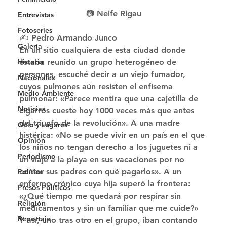
📷 Neife Rigau
Entrevistas
Fotoseries
✍ Pedro Armando Junco 
Galería
En un sitio cualquiera de esta ciudad donde 
Historia
estaba reunido un grupo heterogéneo de 
personas, escuché decir a un viejo fumador, 
Nacionales
cuyos pulmones aún resisten el enfisema 
Medio Ambiente
pulmonar: «Parece mentira que una cajetilla de 
Noticias
cigarros cueste hoy 1000 veces más que antes 
del triunfo de la revolución». A una madre 
Ocio y Lugares
histérica: «No se puede vivir en un país en el que 
Opinión
los niños no tengan derecho a los juguetes ni a 
Periodismo
un viaje a la playa en sus vacaciones por no 
contar sus padres con qué pagarlos». A un 
Política
enfermo crónico cuya hija superó la frontera: 
Presos Políticos
«¿Qué tiempo me quedará por respirar sin 
Religión
medicamentos y sin un familiar que me cuide?» 
Reportaje
Y así, uno tras otro en el grupo, iban contando 