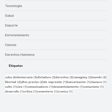
Tecnología
Salud
Deporte
Entretenimiento
Ciencia
Derechos Humanos
Etiquetas
6 entradas
3 entradas
3 entradas
2 entradas
2 entradas
2 e
cuba
(6)
democracia
(3)
dictadura
(3)
derechos
(2)
camagüey
(2)
mundo
(2)
2 entradas
2 entradas
1 entrada
1 entrada
1 e
libertad
(2)
altos precios
(2)
de expresión
(1)
bancarizacion
(1)
clausura
(1)
1 entrada
1 entrada
1 entrada
1 entrada
1 ent
culto
(1)
cine
(1)
comunicadores
(1)
desmantelamiento
(1)
comunismo
(1)
1 entrada
1 entrada
1 entrada
1 entrada
desarrollo
(1)
critica
(1)
cementerio
(1)
cronica
(1)