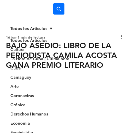
Subscríbete
Todos los Artículos
16 jun
1 min de lectura
Todos los Artículos
BAJO ASEDIO: LIBRO DE LA
Cultura
PERIODISTA CAMILA ACOSTA
La Hora de Cuba | Última hora
GANA PREMIO LITERARIO
Cuba
Camagüey
Arte
Coronavirus
Crónica
Derechos Humanos
Economía
Feminicidio