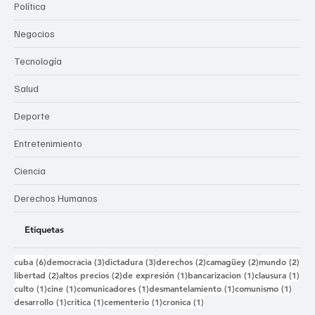
Política
Negocios
Tecnología
Salud
Deporte
Entretenimiento
Ciencia
Derechos Humanos
Etiquetas
6 entradas
3 entradas
3 entradas
2 entradas
2 entradas
2 e
cuba
(6)
democracia
(3)
dictadura
(3)
derechos
(2)
camagüey
(2)
mundo
(2)
2 entradas
2 entradas
1 entrada
1 entrada
1 e
libertad
(2)
altos precios
(2)
de expresión
(1)
bancarizacion
(1)
clausura
(1)
1 entrada
1 entrada
1 entrada
1 entrada
1 ent
culto
(1)
cine
(1)
comunicadores
(1)
desmantelamiento
(1)
comunismo
(1)
1 entrada
1 entrada
1 entrada
1 entrada
desarrollo
(1)
critica
(1)
cementerio
(1)
cronica
(1)