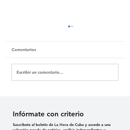
Comentarios
Escribir un comentario...
CUBALEX ALERTA SOBRE AGRESIÓN A
UN ADOLESCENTE PRESO POLÍTICO
EN CIEGO DE ÁVILA
Infórmate con criterio
Suscríbete al boletín de La Hora de Cuba y accede a una
selección curada de noticias, análisis independientes y