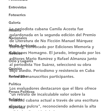
Entrevistas
Fotoseries
Galería
La periodista cubana Camila Acosta fue 
Historia
galardonada en la segunda edición del Premio 
Nacionales
de Literatura de No Ficción Manuel Márquez 
Medio Ambiente
Sterling, convocado por Ediciones Memoria y 
Ediciones Homagno. El jurado, integrado por los 
Noticias
editores Mario Ramírez y Rafael Almanza junto 
Ocio y Lugares
al periodista Yoe Suárez, seleccionó su obra 
Opinión
Bajo asedio. Periodismo y resistencia en Cuba 
Periodismo
entre 23 manuscritos participantes. 
Política
Los evaluadores destacaron que el libro ofrece 
Presos Políticos
"un retrato de incalculable valor sobre la 
Religión
realidad cubana actual a través de una escritura 
directa y pulcra", reconociendo además la alta 
Reportaje