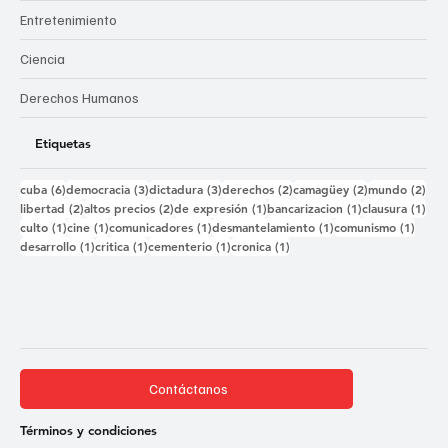
Entretenimiento
Ciencia
Derechos Humanos
Etiquetas
6 entradas
3 entradas
3 entradas
2 entradas
2 entradas
2 e
cuba
(6)
democracia
(3)
dictadura
(3)
derechos
(2)
camagüey
(2)
mundo
(2)
2 entradas
2 entradas
1 entrada
1 entrada
1 e
libertad
(2)
altos precios
(2)
de expresión
(1)
bancarizacion
(1)
clausura
(1)
1 entrada
1 entrada
1 entrada
1 entrada
1 ent
culto
(1)
cine
(1)
comunicadores
(1)
desmantelamiento
(1)
comunismo
(1)
1 entrada
1 entrada
1 entrada
1 entrada
desarrollo
(1)
critica
(1)
cementerio
(1)
cronica
(1)
Contáctanos
Términos y condiciones