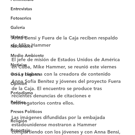
Entrevistas
Fotoseries
Galería
Historia
Anna Bensi y Fuera de la Caja reciben respaldo 
de Mike Hammer 
Nacionales
Medio Ambiente
El jefe de misión de Estados Unidos de América 
Noticias
en Cuba, Mike Hammer, se reunió este viernes 
en La Habana con la creadora de contenido 
Ocio y Lugares
Anna Sofía Benítez y jóvenes del proyecto Fuera 
Opinión
de la Caja. El encuentro se produce tras 
Periodismo
recientes denuncias de citaciones e 
Política
interrogatorios contra ellos. 
Presos Políticos
Las imágenes difundidas por la embajada 
Religión
estadounidense mostraron a Hammer 
Reportaje
compartiendo con los jóvenes y con Anna Bensi, 