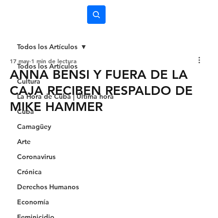
Subscríbete
Todos los Artículos
17 may
1 min de lectura
Todos los Artículos
ANNA BENSI Y FUERA DE LA
Cultura
CAJA RECIBEN RESPALDO DE
La Hora de Cuba | Última hora
MIKE HAMMER
Cuba
Camagüey
Arte
Coronavirus
Crónica
Derechos Humanos
Economía
Feminicidio