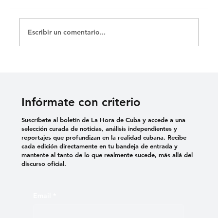
Escribir un comentario...
DENUNCIAN EL USO DE VIOLENCIA
SEXUAL COMO TORTURA EN
CÁRCELES CUBANAS
Infórmate con criterio
Suscríbete al boletín de La Hora de Cuba y accede a una
selección curada de noticias, análisis independientes y
reportajes que profundizan en la realidad cubana. Recibe
cada edición directamente en tu bandeja de entrada y
mantente al tanto de lo que realmente sucede, más allá del
discurso oficial.
Email
*