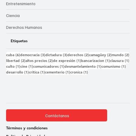
Entretenimiento
Ciencia
Derechos Humanos
Etiquetas
6 entradas
3 entradas
3 entradas
2 entradas
2 entradas
2 e
cuba
(6)
democracia
(3)
dictadura
(3)
derechos
(2)
camagüey
(2)
mundo
(2)
2 entradas
2 entradas
1 entrada
1 entrada
1 e
libertad
(2)
altos precios
(2)
de expresión
(1)
bancarizacion
(1)
clausura
(1)
1 entrada
1 entrada
1 entrada
1 entrada
1 ent
culto
(1)
cine
(1)
comunicadores
(1)
desmantelamiento
(1)
comunismo
(1)
1 entrada
1 entrada
1 entrada
1 entrada
desarrollo
(1)
critica
(1)
cementerio
(1)
cronica
(1)
Contáctanos
Términos y condiciones