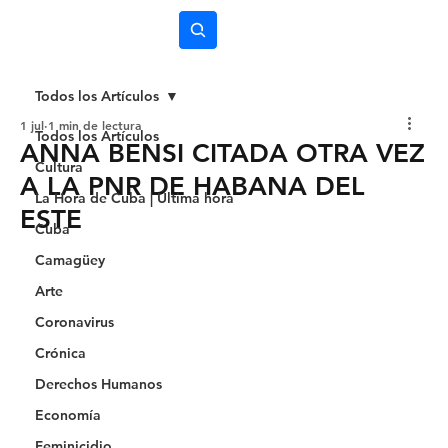
Subscríbete
Todos los Artículos
1 jul
1 min de lectura
Todos los Artículos
ANNA BENSI CITADA OTRA VEZ
Cultura
A LA PNR DE HABANA DEL
La Hora de Cuba | Última hora
ESTE
Cuba
Camagüey
Arte
Coronavirus
Crónica
Derechos Humanos
Economía
Feminicidio