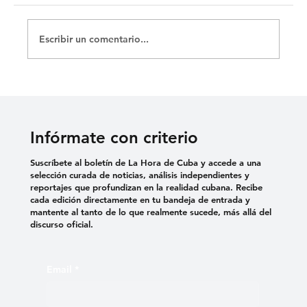
Escribir un comentario...
«SEIS LARGOS MESES QUE MI NIÑO
ESTÁ PRESO»: MADRE DE ERNESTO
MEDINA RECLAMA JUSTICIA
Infórmate con criterio
Suscríbete al boletín de La Hora de Cuba y accede a una
selección curada de noticias, análisis independientes y
reportajes que profundizan en la realidad cubana. Recibe
cada edición directamente en tu bandeja de entrada y
mantente al tanto de lo que realmente sucede, más allá del
discurso oficial.
Email
*