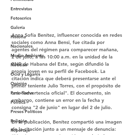
Entrevistas
Fotoseries
Galería
Anna Sofía Benítez, influencer conocida en redes 
Historia
sociales como Anna Bensi, fue citada por 
Nacionales
agentes del régimen para comparecer mañana, 
Medio Ambiente
2 de julio, a las 10:00 a.m. en la unidad de la 
PNR de Habana del Este, según difundió la 
Noticias
propia joven en su perfil de Facebook. La 
Ocio y Lugares
citación indica que deberá presentarse ante el 
Opinión
primer teniente Julio Torres, con el propósito de 
Periodismo
una "advertencia oficial". El documento, sin 
embargo, contiene un error en la fecha y 
Política
consigna "2 de junio" en lugar del 2 de julio.
Presos Políticos
Religión
En la publicación, Benítez compartió una imagen 
de la citación junto a un mensaje de denuncia: 
Reportaje