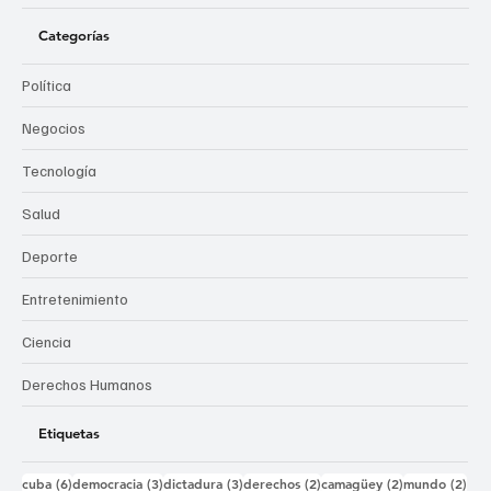
Categorías
Política
Negocios
Tecnología
Salud
Deporte
Entretenimiento
Ciencia
Derechos Humanos
Etiquetas
6 entradas
3 entradas
3 entradas
2 entradas
2 entradas
2 e
cuba
(6)
democracia
(3)
dictadura
(3)
derechos
(2)
camagüey
(2)
mundo
(2)