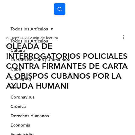
Subscríbete
Todos los Artículos
22 sept 2020
2 min de lectura
Todos los Artículos
OLEADA DE
Cultura
INTERROGATORIOS POLICIALES
La Hora de Cuba | Última hora
CONTRA FIRMANTES DE CARTA
Cuba
A OBISPOS CUBANOS POR LA
Camagüey
AYUDA HUMANI
Arte
Coronavirus
Crónica
Derechos Humanos
Economía
Feminicidio