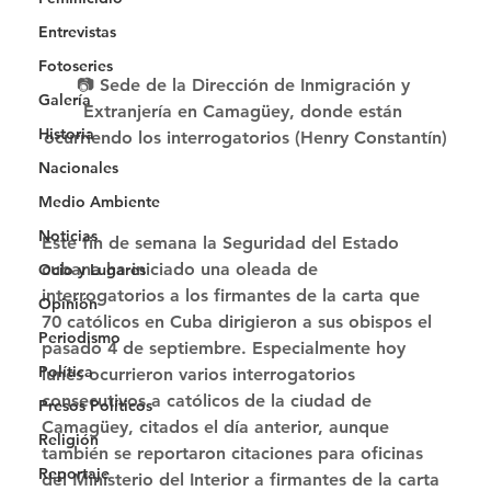
Entrevistas
Fotoseries
📷 Sede de la Dirección de Inmigración y 
Galería
Extranjería en Camagüey, donde están 
Historia
ocurriendo los interrogatorios (Henry Constantín)
Nacionales
Medio Ambiente
Noticias
Este fin de semana la Seguridad del Estado 
cubana ha iniciado una oleada de 
Ocio y Lugares
interrogatorios a los firmantes de la carta que 
Opinión
70 católicos en Cuba dirigieron a sus obispos el 
Periodismo
pasado 4 de septiembre. Especialmente hoy 
Política
lunes ocurrieron varios interrogatorios 
consecutivos a católicos de la ciudad de 
Presos Políticos
Camagüey, citados el día anterior, aunque 
Religión
también se reportaron citaciones para oficinas 
Reportaje
del Ministerio del Interior a firmantes de la carta 