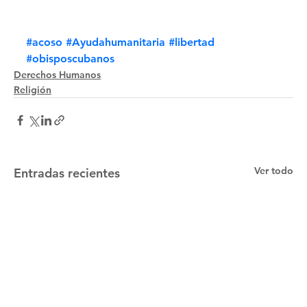
#acoso
#Ayudahumanitaria
#libertad
#obisposcubanos
Derechos Humanos
Religión
Ver todo
Entradas recientes