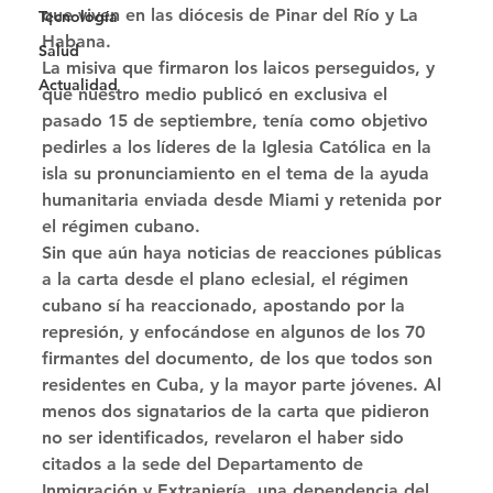
que viven en las diócesis de Pinar del Río y La 
Tecnología
Habana. 
Salud
La misiva que firmaron los laicos perseguidos, y 
Actualidad
que nuestro medio publicó en exclusiva el 
pasado 15 de septiembre, tenía como objetivo 
pedirles a los líderes de la Iglesia Católica en la 
isla su pronunciamiento en el tema de la ayuda 
humanitaria enviada desde Miami y retenida por 
el régimen cubano. 
Sin que aún haya noticias de reacciones públicas 
a la carta desde el plano eclesial, el régimen 
cubano sí ha reaccionado, apostando por la 
represión, y enfocándose en algunos de los 70 
firmantes del documento, de los que todos son 
residentes en Cuba, y la mayor parte jóvenes. Al 
menos dos signatarios de la carta que pidieron 
no ser identificados, revelaron el haber sido 
citados a la sede del Departamento de 
Inmigración y Extranjería, una dependencia del 