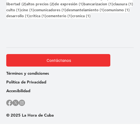
2 entradas
2 entradas
1 entrada
1 entrada
1 e
libertad
(2)
altos precios
(2)
de expresión
(1)
bancarizacion
(1)
clausura
(1)
1 entrada
1 entrada
1 entrada
1 entrada
1 ent
culto
(1)
cine
(1)
comunicadores
(1)
desmantelamiento
(1)
comunismo
(1)
1 entrada
1 entrada
1 entrada
1 entrada
desarrollo
(1)
critica
(1)
cementerio
(1)
cronica
(1)
Contáctanos
Términos y condiciones
Política de Privacidad
Accesibilidad
© 2025 La Hora de Cuba