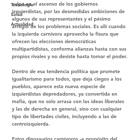
culpa en el ascenso de los gobiernos 
Tecnología
izquierdistas, por las desmedidas ambiciones de 
Salud
algunos de sus representantes y el pésimo 
Actualidad
arreglo de los problemas sociales. Es allí cuando 
la izquierda carnívora aprovecha la fisura que 
ofrecen las elecciones democráticas 
multipartidistas, conforma alianzas hasta con sus 
propios rivales y no desiste hasta tomar el poder.
Dentro de esa tendencia política que promete 
igualitarismo para todos, que deja ciegos a los 
pueblos, aparece esta nueva especie de 
izquierdistas depredadores, ya convertida en 
mafia, que no solo arrasa con las ideas liberales 
y las de derecha en general, sino con cualquier 
tipo de libertades civiles, incluyendo a las de 
centroizquierda.
Estos dinosaurios carnívoros -a propósito del 