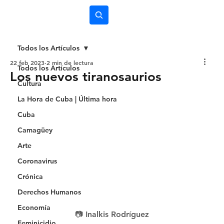
Subscríbete
Todos los Artículos
22 feb 2023
2 min de lectura
Todos los Artículos
Los nuevos tiranosaurios
Cultura
La Hora de Cuba | Última hora
Cuba
Camagüey
Arte
Coronavirus
Crónica
Derechos Humanos
Economía
📷 Inalkis Rodríguez
Feminicidio