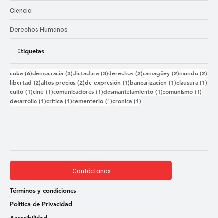
Ciencia
Derechos Humanos
Etiquetas
6 entradas
3 entradas
3 entradas
2 entradas
2 entradas
2 e
cuba
(6)
democracia
(3)
dictadura
(3)
derechos
(2)
camagüey
(2)
mundo
(2)
2 entradas
2 entradas
1 entrada
1 entrada
1 e
libertad
(2)
altos precios
(2)
de expresión
(1)
bancarizacion
(1)
clausura
(1)
1 entrada
1 entrada
1 entrada
1 entrada
1 ent
culto
(1)
cine
(1)
comunicadores
(1)
desmantelamiento
(1)
comunismo
(1)
1 entrada
1 entrada
1 entrada
1 entrada
desarrollo
(1)
critica
(1)
cementerio
(1)
cronica
(1)
Contáctanos
Términos y condiciones
Política de Privacidad
Accesibilidad