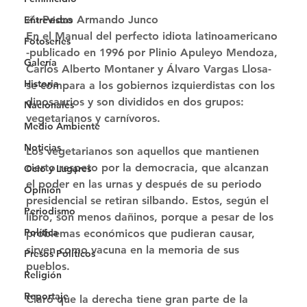
✍ Pedro Armando Junco 
Entrevistas
En el Manual del perfecto idiota latinoamericano 
Fotoseries
-publicado en 1996 por Plinio Apuleyo Mendoza, 
Galería
Carlos Alberto Montaner y Álvaro Vargas Llosa- 
Historia
se compara a los gobiernos izquierdistas con los 
dinosaurios y son divididos en dos grupos: 
Nacionales
vegetarianos y carnívoros.
Medio Ambiente
Noticias
Los vegetarianos son aquellos que mantienen 
cierto respeto por la democracia, que alcanzan 
Ocio y Lugares
el poder en las urnas y después de su periodo 
Opinión
presidencial se retiran silbando. Estos, según el 
Periodismo
libro, son menos dañinos, porque a pesar de los 
Política
problemas económicos que pudieran causar, 
sirven como vacuna en la memoria de sus 
Presos Políticos
pueblos.
Religión
Reportaje
Claro que la derecha tiene gran parte de la 