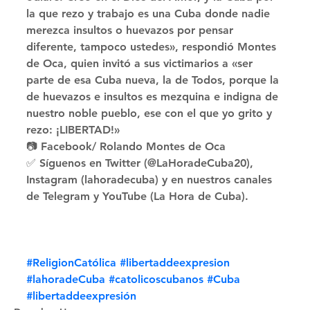
la que rezo y trabajo es una Cuba donde nadie 
merezca insultos o huevazos por pensar 
diferente, tampoco ustedes», respondió Montes 
de Oca, quien invitó a sus victimarios a «ser 
parte de esa Cuba nueva, la de Todos, porque la 
de huevazos e insultos es mezquina e indigna de 
nuestro noble pueblo, ese con el que yo grito y 
rezo: ¡LIBERTAD!» 
📷 Facebook/ Rolando Montes de Oca 
✅ Síguenos en Twitter (@LaHoradeCuba20), 
Instagram (lahoradecuba) y en nuestros canales 
de Telegram y YouTube (La Hora de Cuba).
#ReligionCatólica
#libertaddeexpresion
#lahoradeCuba
#catolicoscubanos
#Cuba
#libertaddeexpresión