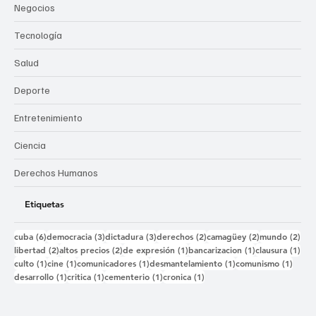
Negocios
Tecnología
Salud
Deporte
Entretenimiento
Ciencia
Derechos Humanos
Etiquetas
6 entradas
3 entradas
3 entradas
2 entradas
2 entradas
2 e
cuba
(6)
democracia
(3)
dictadura
(3)
derechos
(2)
camagüey
(2)
mundo
(2)
2 entradas
2 entradas
1 entrada
1 entrada
1 e
libertad
(2)
altos precios
(2)
de expresión
(1)
bancarizacion
(1)
clausura
(1)
1 entrada
1 entrada
1 entrada
1 entrada
1 ent
culto
(1)
cine
(1)
comunicadores
(1)
desmantelamiento
(1)
comunismo
(1)
1 entrada
1 entrada
1 entrada
1 entrada
desarrollo
(1)
critica
(1)
cementerio
(1)
cronica
(1)