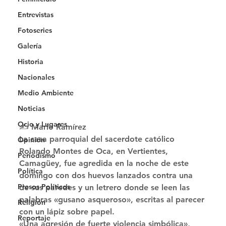
Entrevistas
Fotoseries
Galería
Historia
Nacionales
Medio Ambiente
Noticias
Ocio y Lugares
✍ Mario Ramírez 
La casa parroquial del sacerdote católico 
Opinión
Rolando Montes de Oca, en Vertientes, 
Periodismo
Camagüey, fue agredida en la noche de este 
Política
domingo con dos huevos lanzados contra una 
Presos Políticos
de sus paredes y un letrero donde se leen las 
palabras «gusano asqueroso», escritas al parecer 
Religión
con un lápiz sobre papel. 
Reportaje
«Una agresión de fuerte violencia simbólica», 