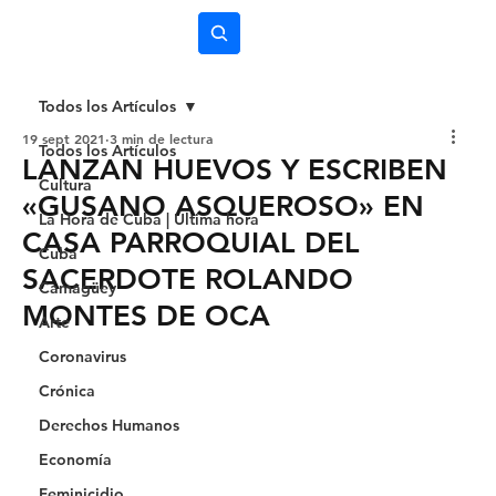
Subscríbete
Todos los Artículos
19 sept 2021
3 min de lectura
Todos los Artículos
LANZAN HUEVOS Y ESCRIBEN
Cultura
«GUSANO ASQUEROSO» EN
La Hora de Cuba | Última hora
CASA PARROQUIAL DEL
Cuba
SACERDOTE ROLANDO
Camagüey
MONTES DE OCA
Arte
Coronavirus
Crónica
Derechos Humanos
Economía
Feminicidio