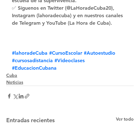
escuela de la supervivencia. 
✅ Síguenos en Twitter (@LaHoradeCuba20), 
Instagram (lahoradecuba) y en nuestros canales 
de Telegram y YouTube (La Hora de Cuba).
#lahoradeCuba
#CursoEscolar
#Autoestudio
#cursosadistancia
#Videoclases
#EducacionCubana
Cuba
Noticias
Ver todo
Entradas recientes