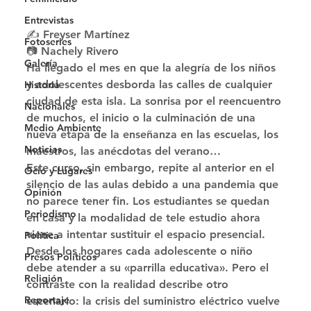
Entrevistas
✍ Freyser Martínez
Fotoseries
📷 Nachely Rivero 
Galería
Ha llegado el mes en que la alegría de los niños 
y adolescentes desborda las calles de cualquier 
Historia
ciudad de esta isla. La sonrisa por el reencuentro 
Nacionales
de muchos, el inicio o la culminación de una 
Medio Ambiente
nueva etapa de la enseñanza en las escuelas, los 
Noticias
maestros, las anécdotas del verano… 
Este curso, sin embargo, repite al anterior en el 
Ocio y Lugares
silencio de las aulas debido a una pandemia que 
Opinión
no parece tener fin. Los estudiantes se quedan 
Periodismo
en casa y la modalidad de tele estudio ahora 
viene a intentar sustituir el espacio presencial. 
Política
Desde los hogares cada adolescente o niño 
Presos Políticos
debe atender a su «parrilla educativa». Pero el 
Religión
contraste con la realidad describe otro 
Reportaje
escenario: la crisis del suministro eléctrico vuelve 