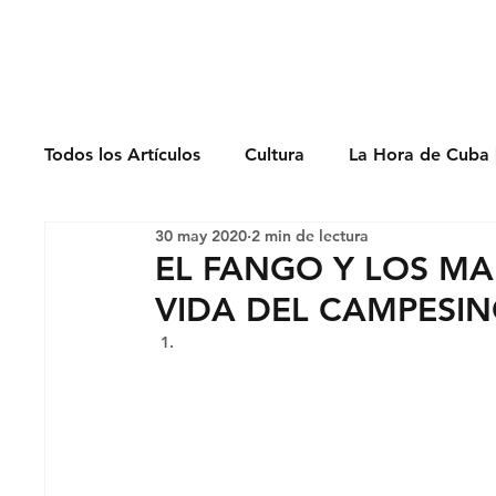
Derechos Humano
Todos los Artículos
Cultura
La Hora de Cuba 
30 may 2020
2 min de lectura
Economía
Feminicidio
Entrevistas
EL FANGO Y LOS M
VIDA DEL CAMPESIN
Opinión
Periodismo
Política
Presos