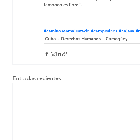
tampoco es libre”.
#caminosenmalestado
#campesinos
#najasa
#
Cuba
Derechos Humanos
Camagüey
Entradas recientes