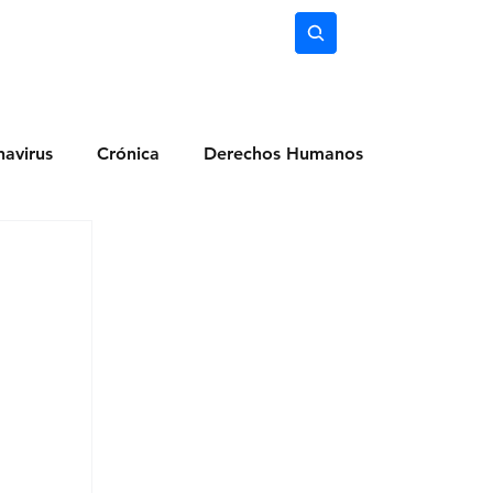
nimiento
Ciencia
Subscríbete
avirus
Crónica
Derechos Humanos
dio Ambiente
Noticias
Ocio y Lugares
Salud
Actualidad