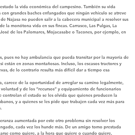
 estado la vida económica del campesino. También su vida 
s con grandes baches enfangados que ningún vehículo se atreve 
 de Najasa no pueden salir a la cabecera municipal a resolver sus 
e la monótona vida en sus fincas. Carrasco, Las Pulgas, La 
 José de los Palomares, Mojacasabe o Tacones, por ejemplo, en 
s, pues no hay ambulancia que pueda transitar por la mayoría de 
están en zonas montañosas. Incluso, los escasos tractores y 
s, de lo contrario resulta más difícil dar a tiempo esa 
, carece de la oportunidad de arreglar su camino legalmente, 
 voluntad y de los “recursos” y equipamiento de funcionarios 
e controlan el estado se les olvida que quienes producen la 
ubanos, y a quienes se les pide que trabajen cada vez más para 
. 
speranza aumentada por este otro problema sin resolver los 
angado, cada vez los hunde más. De un amigo tomo prestada 
arse como quiere, a la hora que quiere o cuando quiere, 