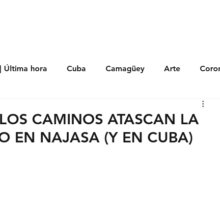
s
Política
Negocios
Tecnología
Salud
Deporte
Entrete
| Última hora
Cuba
Camagüey
Arte
Coron
Fotoseries
Galería
Historia
Nacionales
Me
ALOS CAMINOS ATASCAN LA
O EN NAJASA (Y EN CUBA)
 Políticos
Religión
Reportaje
Tecnología