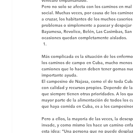
vehículo empantanado. 
Pero no solo se afecta con los caminos en mal
social. Muchas veces, por causa de los camino
a cruzar, los habitantes de los muchos caseríos
problemas o simplemente a pasear y despejar d
Bayamesa, Revolico, Belén, Las Casimbas, San
ocasiones quedan completamente aislados. 
Más complicada es la situación de los enfermo
los caminos de campo en Cuba, mucho menos si 
camiones que lo hacen deben tener gomas nueva
importante ayuda. 
El campesino de Najasa, como el de toda Cuba
con calidad y recursos propios. Depende de la
que siempre tienen otras prioridades. A los qu
mayor parte de la alimentación de todos los c
que haya comida en Cuba, es a los campesinos
Pero a ellos, la mayoría de las veces, la dese
invade, y como mismo les hace un camino enf
esta idea: “Una persona que no puede desplaz