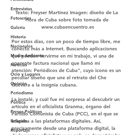
Entrevistas
Texto:
 Freyser Martínez 
Imagen:
 diseño de La 
Fotoseries
Hora de Cuba sobre foto tomada de 
www.cubaencuentro.es
Galería
Historia
Por estos días, con un poco de tiempo libre, me 
Nacionales
conecto más a Internet. Buscando aplicaciones 
Medio Ambiente
que puedan servirme en mi trabajo, vi una de 
aparente factura nacional que llamó mi 
Noticias
atención: Periódicos de Cuba”, cuyo icono es un 
Ocio y Lugares
peculiar diseño que une el retrato del Che 
Opinión
Guevara a la insignia cubana.
Periodismo
La instalé, y cuál fue mi sorpresa al descubrir un 
Política
artículo en el oﬁcialista Granma, órgano del 
Presos Políticos
Partido Comunista de Cuba (PCC), en el que se 
Religión
atacaba a las plataformas digitales. Así, 
precisamente desde una plataforma digital, la 
Reportaje