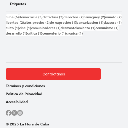
Etiquetas
6 entradas
3 entradas
3 entradas
2 entradas
2 entradas
2 e
cuba
(6)
democracia
(3)
dictadura
(3)
derechos
(2)
camagüey
(2)
mundo
(2)
2 entradas
2 entradas
1 entrada
1 entrada
1 e
libertad
(2)
altos precios
(2)
de expresión
(1)
bancarizacion
(1)
clausura
(1)
1 entrada
1 entrada
1 entrada
1 entrada
1 ent
culto
(1)
cine
(1)
comunicadores
(1)
desmantelamiento
(1)
comunismo
(1)
1 entrada
1 entrada
1 entrada
1 entrada
desarrollo
(1)
critica
(1)
cementerio
(1)
cronica
(1)
Contáctanos
Términos y condiciones
Política de Privacidad
Accesibilidad
© 2025 La Hora de Cuba