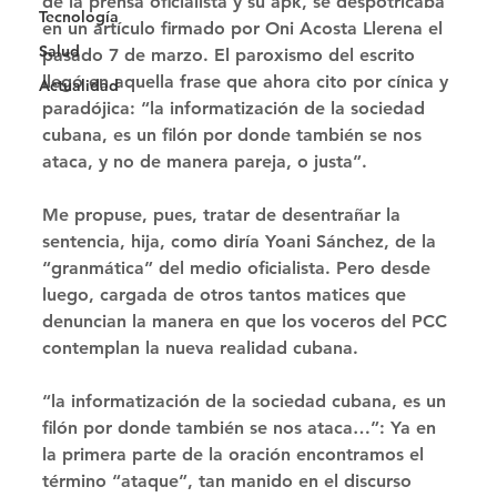
de la prensa oﬁcialista y su apk, se despotricaba 
Tecnología
en un artículo ﬁrmado por Oni Acosta Llerena el 
Salud
pasado 7 de marzo. El paroxismo del escrito 
llegó en aquella frase que ahora cito por cínica y 
Actualidad
paradójica: “la informatización de la sociedad 
cubana, es un ﬁlón por donde también se nos 
ataca, y no de manera pareja, o justa”.
Me propuse, pues, tratar de desentrañar la 
sentencia, hija, como diría Yoani Sánchez, de la 
“granmática” del medio oﬁcialista. Pero desde 
luego, cargada de otros tantos matices que 
denuncian la manera en que los voceros del PCC 
contemplan la nueva realidad cubana.
“la informatización de la sociedad cubana, es un 
ﬁlón por donde también se nos ataca…”: Ya en 
la primera parte de la oración encontramos el 
término “ataque”, tan manido en el discurso 