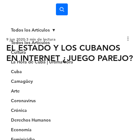
Subscríbete
Todos los Artículos
9 jun 2020
3 min de lectura
Todos los Artículos
EL ESTADO Y LOS CUBANOS
Cultura
EN INTERNET ¿JUEGO PAREJO?
La Hora de Cuba | Última hora
Cuba
Camagüey
Arte
Coronavirus
Crónica
Derechos Humanos
Economía
Feminicidio