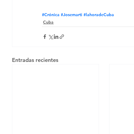
#Crónica
#Josemarti
#lahoradeCuba
Cuba
Entradas recientes