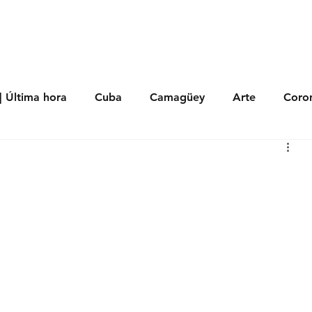
s
Política
Negocios
Tecnología
Salud
Deporte
Entrete
| Última hora
Cuba
Camagüey
Arte
Coron
Fotoseries
Galería
Historia
Nacionales
Me
 Políticos
Religión
Reportaje
Tecnología