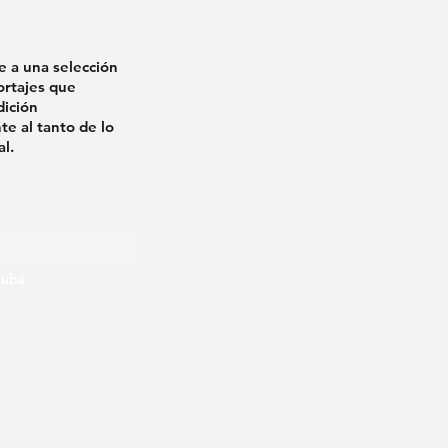
e a una selección
ortajes que
dición
e al tanto de lo
al.
 Cuba