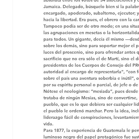
Jamaica. Delegado, búsquelo bien si la palabra
encargado, apoderado, subalterno, ejecutor; y
hacia la libertad. Era pues, el obrero con la c
Tampoco podía ser de otro modo; en una situa
las agrupaciones en mesetas o la horizontalida
para todos. Un gigante, decía él mismo —desd
sobre los demás, sino para soportar mejor el p
luces del proscenio, sino para ofrendar antes q
sacrificio que no era sólo el de Martí, sino e
presidentes de los Cuerpos de Consejo del PRC
autoridad al encargo de representarla”, “con fe
sobre el país una aventura soberbia e inútil”,
por su espíritu personal o parcial, de jefe o de
Nótese el neologismo: “mesiada”, pues desde 
trataba de ningún Mesías, sino de convertirse, p
pueblo, que es lo que debiera ser cualquier lí
el pueblo le ordenó marchar. Pero la idea, inc
liderazgo fácil de conspiraciones, levantamie
vida. 
Para 1877, la experiencia de Guatemala le perm
luminoso negro del papel protagónico fue sust