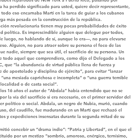
 ha perdido significado para usted, quiere decir representante, 
 todo eso encarnaba Martí en la tarea de guiar a los cubanos 
arga más pesada en la construcción de la república. 
ción revolucionaria tienen muy pocas probabilidades de éxito 
d política. Es imprescindible alguien que delegue por todos, 
e luego, no hablando de sí, aunque lo era—, no para elevarse 
eso. Alguien, no para atraer sobre su persona el foco de las 
ue nadie, siempre que sea útil, el sacrificio de su persona. Un 
l de todo aquel que comprendiera, como dijo el Delegado a los 
, que “la abundancia de virtud pública llena de fuerza y 
 de apostolado y disciplina de ejército”, para evitar “lanzar 
 o “una mesiada caprichosa e incompleta” o “una guerra temible 
 localidad o de casta social”. 
los 16 años el autor de “Abdala” había entendido que no se 
or la vía del sacrificio si era necesario, en el primer servidor del 
der político o social. Abdala, un negro de Nubia, murió, cuando 
luso, del caudillo, fue madurando en un Martí que rechazó el 
ntos y expediciones insensatas durante la segunda mitad de su 
itió concebir un “drama indio”: “Patria y Libertad”, en el que el 
ituido por un mestizo “sombrío, amoroso, enérgico, ternísimo, 