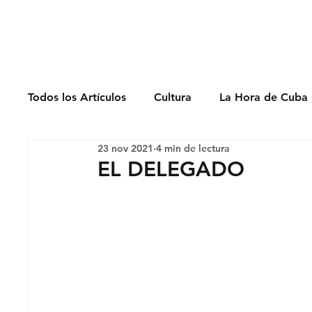
Derechos Humano
Todos los Artículos
Cultura
La Hora de Cuba 
23 nov 2021
4 min de lectura
Economía
Feminicidio
Entrevistas
EL DELEGADO
Opinión
Periodismo
Política
Presos