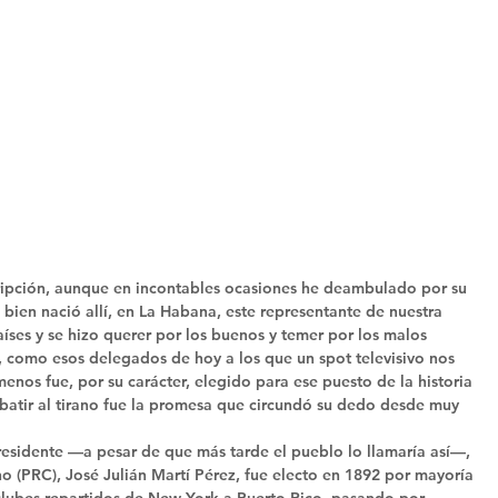
ripción, aunque en incontables ocasiones he deambulado por su 
i bien nació allí, en La Habana, este representante de nuestra 
ses y se hizo querer por los buenos y temer por los malos 
, como esos delegados de hoy a los que un spot televisivo nos 
enos fue, por su carácter, elegido para ese puesto de la historia 
batir al tirano fue la promesa que circundó su dedo desde muy 
esidente —a pesar de que más tarde el pueblo lo llamaría así—, 
 (PRC), José Julián Martí Pérez, fue electo en 1892 por mayoría 
 clubes repartidos de New York a Puerto Rico, pasando por 