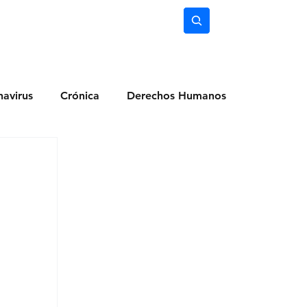
nimiento
Ciencia
Subscríbete
avirus
Crónica
Derechos Humanos
dio Ambiente
Noticias
Ocio y Lugares
Salud
Actualidad