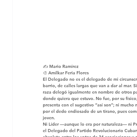
✍ Mario Ramírez
🎨 Amílkar Feria Flores 
El Delegado no es el delegado de mi circunsc
barrio, de calles largas que van a dar al mar. S
raza delegó igualmente en nombre de otros paí
donde quiera que estuvo. No fue, por su físico
presenta con el sugestivo “así son”; ni mucho m
por el dedo endiosado de un tirano, pues com
joven. 
Ni Líder —aunque lo era por naturaleza— ni Pr
el Delegado del Partido Revolucionario Cubano
absoluta entre los votos de 34 asociaciones y