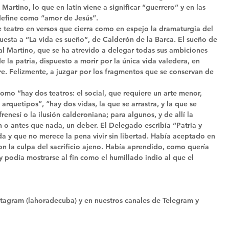
artino, lo que en latín viene a significar “guerrero” y en las 
define como “amor de Jesús”. 
 teatro en versos que cierra como en espejo la dramaturgia del 
uesta a “La vida es sueño”, de Calderón de la Barca. El sueño de 
al Martino, que se ha atrevido a delegar todas sus ambiciones 
 la patria, dispuesto a morir por la única vida valedera, en 
re. Felizmente, a juzgar por los fragmentos que se conservan de 
o “hay dos teatros: el social, que requiere un arte menor, 
e arquetipos”, “hay dos vidas, la que se arrastra, y la que se 
renesí o la ilusión calderoniana; para algunos, y de allí la 
 o antes que nada, un deber. El Delegado escribía “Patria y 
da y que no merece la pena vivir sin libertad. Había aceptado en 
n la culpa del sacrificio ajeno. Había aprendido, como quería 
y podía mostrarse al fin como el humillado indio al que el 
tagram (lahoradecuba) y en nuestros canales de Telegram y 