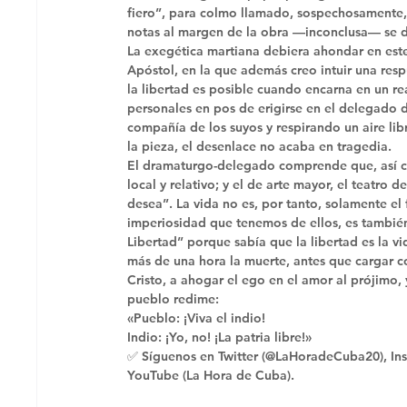
fiero”, para colmo llamado, sospechosamente, M
notas al margen de la obra —inconclusa— se 
La exegética martiana debiera ahondar en este
Apóstol, en la que además creo intuir una resp
la libertad es posible cuando encarna en un re
personales en pos de erigirse en el delegado de
compañía de los suyos y respirando un aire lib
la pieza, el desenlace no acaba en tragedia. 
El dramaturgo-delegado comprende que, así com
local y relativo; y el de arte mayor, el teatro d
desea”. La vida no es, por tanto, solamente el f
imperiosidad que tenemos de ellos, es también
Libertad” porque sabía que la libertad es la vi
más de una hora la muerte, antes que cargar co
Cristo, a ahogar el ego en el amor al prójimo, 
pueblo redime: 
«Pueblo: ¡Viva el indio!
Indio: ¡Yo, no! ¡La patria libre!» 
✅ Síguenos en Twitter (@LaHoradeCuba20), Ins
YouTube (La Hora de Cuba).