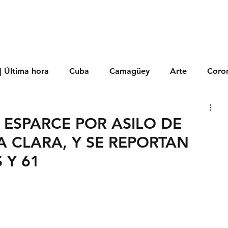
s
Política
Negocios
Tecnología
Salud
Deporte
Entrete
| Última hora
Cuba
Camagüey
Arte
Coron
Fotoseries
Galería
Historia
Nacionales
Me
 ESPARCE POR ASILO DE
 CLARA, Y SE REPORTAN
 Políticos
Religión
Reportaje
Tecnología
 Y 61