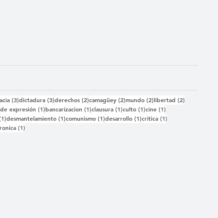
das
3 entradas
3 entradas
2 entradas
2 entradas
2 entradas
2 entradas
acia
(3)
dictadura
(3)
derechos
(2)
camagüey
(2)
mundo
(2)
libertad
(2)
2 entradas
1 entrada
1 entrada
1 entrada
1 entrada
1 entrada
)
de expresión
(1)
bancarizacion
(1)
clausura
(1)
culto
(1)
cine
(1)
1 entrada
1 entrada
1 entrada
1 entrada
1 entrada
(1)
desmantelamiento
(1)
comunismo
(1)
desarrollo
(1)
critica
(1)
 entrada
1 entrada
ronica
(1)