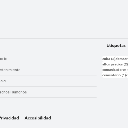
Etiquetas
6 entra
orte
cuba
(6)
democr
altos precios
(2
comunicadores
retenimiento
1
cementerio
(1)
c
ncia
echos Humanos
Privacidad
Accesibilidad