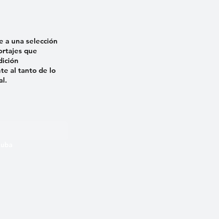
e a una selección
ortajes que
dición
e al tanto de lo
al.
 Cuba