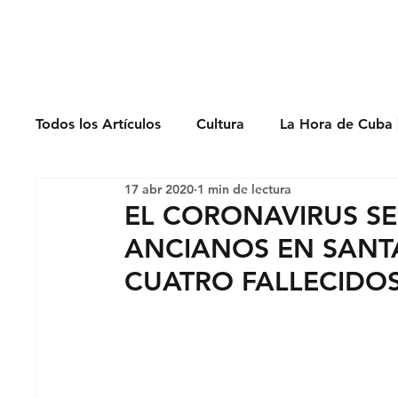
Derechos Humano
Todos los Artículos
Cultura
La Hora de Cuba 
17 abr 2020
1 min de lectura
Economía
Feminicidio
Entrevistas
EL CORONAVIRUS SE
ANCIANOS EN SANTA
Opinión
Periodismo
Política
Presos
CUATRO FALLECIDOS