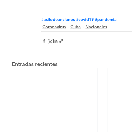
#asilodeancianos
#covid19
#pandemia
Coronavirus
Cuba
Nacionales
Entradas recientes