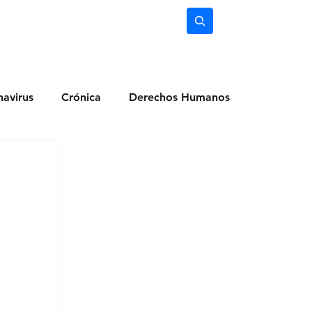
nimiento
Ciencia
Subscríbete
avirus
Crónica
Derechos Humanos
dio Ambiente
Noticias
Ocio y Lugares
Salud
Actualidad