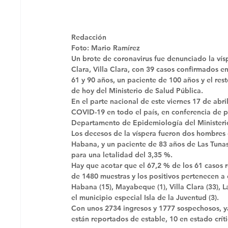
Redacción
Foto: Mario Ramírez 
Un brote de coronavirus fue denunciado la vís
Clara, Villa Clara, con 39 casos confirmados e
61 y 90 años, un paciente de 100 años y el rest
de hoy del Ministerio de Salud Pública. 
En el parte nacional de este viernes 17 de abri
COVID-19 en todo el país, en conferencia de pr
Departamento de Epidemiología del Ministerio
Los decesos de la víspera fueron dos hombres 
Habana, y un paciente de 83 años de Las Tunas.
para una letalidad del 3,35 %. 
Hay que acotar que el 67,2 % de los 61 casos r
de 1480 muestras y los positivos pertenecen a c
Habana (15), Mayabeque (1), Villa Clara (33), L
el municipio especial Isla de la Juventud (3). 
Con unos 2734 ingresos y 1777 sospechosos, ya
están reportados de estable, 10 en estado críti