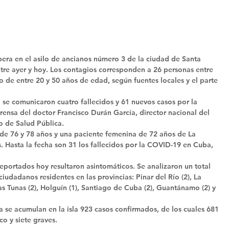
pera en el asilo de ancianos número 3 de la ciudad de Santa 
ntre ayer y hoy. Los contagios corresponden a 26 personas entre 
o de entre 20 y 50 años de edad, según fuentes locales y el parte 
l se comunicaron cuatro fallecidos y 61 nuevos casos por la 
ensa del doctor Francisco Durán García, director nacional del 
 de Salud Pública. 
de 76 y 78 años y una paciente femenina de 72 años de La 
 Hasta la fecha son 31 los fallecidos por la COVID-19 en Cuba, 
eportados hoy resultaron asintomáticos. Se analizaron un total 
iudadanos residentes en las provincias: Pinar del Río (2), La 
as Tunas (2), Holguín (1), Santiago de Cuba (2), Guantánamo (2) y 
 se acumulan en la isla 923 casos confirmados, de los cuales 681 
co y siete graves.