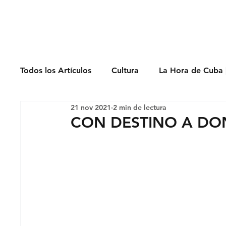
Derechos Humano
Todos los Artículos
Cultura
La Hora de Cuba 
21 nov 2021
2 min de lectura
Economía
Feminicidio
Entrevistas
CON DESTINO A DO
Opinión
Periodismo
Política
Presos