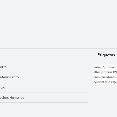
Etiquetas
6 entra
orte
cuba
(6)
democr
altos precios
(2
comunicadores
retenimiento
1
cementerio
(1)
c
ncia
echos Humanos