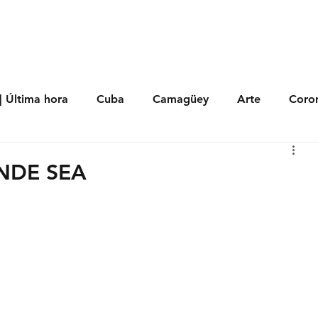
s
Política
Negocios
Tecnología
Salud
Deporte
Entrete
| Última hora
Cuba
Camagüey
Arte
Coron
Fotoseries
Galería
Historia
Nacionales
Me
NDE SEA
 Políticos
Religión
Reportaje
Tecnología