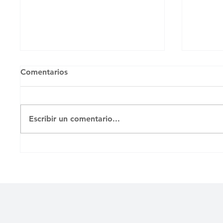
Comentarios
Escribir un comentario...
La Mer
La opinión independiente:
un libro para pensar a Cuba