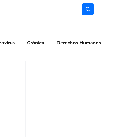
nimiento
Ciencia
Subscríbete
avirus
Crónica
Derechos Humanos
dio Ambiente
Noticias
Ocio y Lugares
Salud
Actualidad