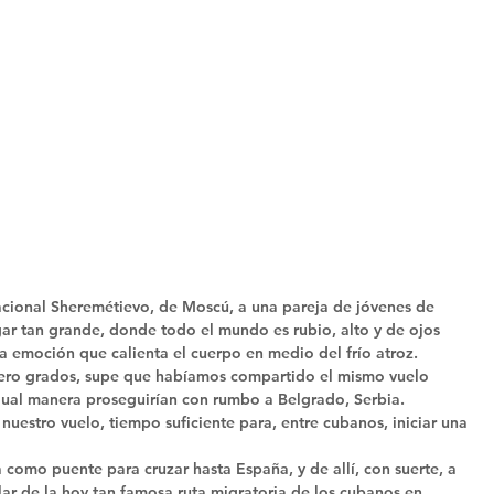
acional Sheremétievo, de Moscú, a una pareja de jóvenes de 
ugar tan grande, donde todo el mundo es rubio, alto y de ojos 
una emoción que calienta el cuerpo en medio del frío atroz. 
 cero grados, supe que habíamos compartido el mismo vuelo 
gual manera proseguirían con rumbo a Belgrado, Serbia. 
uestro vuelo, tiempo suficiente para, entre cubanos, iniciar una 
como puente para cruzar hasta España, y de allí, con suerte, a 
ar de la hoy tan famosa ruta migratoria de los cubanos en 