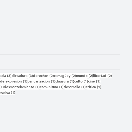
das
3 entradas
3 entradas
2 entradas
2 entradas
2 entradas
2 entradas
acia
(3)
dictadura
(3)
derechos
(2)
camagüey
(2)
mundo
(2)
libertad
(2)
2 entradas
1 entrada
1 entrada
1 entrada
1 entrada
1 entrada
)
de expresión
(1)
bancarizacion
(1)
clausura
(1)
culto
(1)
cine
(1)
1 entrada
1 entrada
1 entrada
1 entrada
1 entrada
(1)
desmantelamiento
(1)
comunismo
(1)
desarrollo
(1)
critica
(1)
 entrada
1 entrada
ronica
(1)