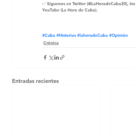
✅ Síguenos en Twitter (@LaHoradeCuba20), Ins
YouTube (La Hora de Cuba).
#Cuba
#Historias
#lahoradeCuba
#Opinión
Crónica
Entradas recientes