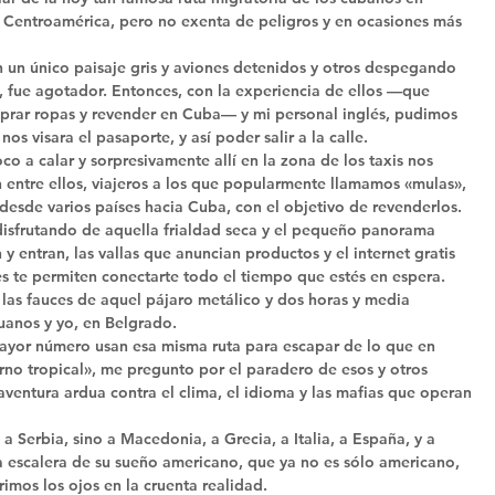
e Centroamérica, pero no exenta de peligros y en ocasiones más 
n un único paisaje gris y aviones detenidos y otros despegando 
 fue agotador. Entonces, con la experiencia de ellos —que 
prar ropas y revender en Cuba— y mi personal inglés, pudimos 
os visara el pasaporte, y así poder salir a la calle. 
o a calar y sorpresivamente allí en la zona de los taxis nos 
 entre ellos, viajeros a los que popularmente llamamos «mulas», 
esde varios países hacia Cuba, con el objetivo de revenderlos. 
 disfrutando de aquella frialdad seca y el pequeño panorama 
 y entran, las vallas que anuncian productos y el internet gratis 
s te permiten conectarte todo el tiempo que estés en espera. 
las fauces de aquel pájaro metálico y dos horas y media 
tuanos y yo, en Belgrado. 
ayor número usan esa misma ruta para escapar de lo que en 
rno tropical», me pregunto por el paradero de esos y otros 
ventura ardua contra el clima, el idioma y las mafias que operan 
a Serbia, sino a Macedonia, a Grecia, a Italia, a España, y a 
la escalera de su sueño americano, que ya no es sólo americano, 
mos los ojos en la cruenta realidad. 