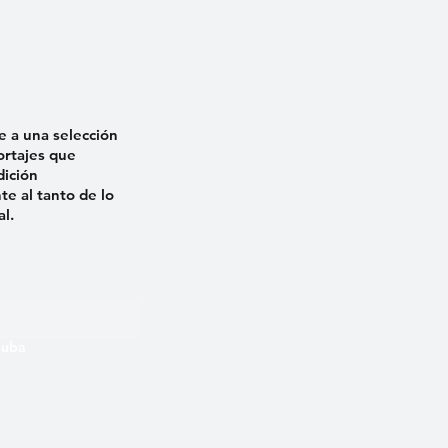
e a una selección
ortajes que
dición
e al tanto de lo
al.
 Cuba