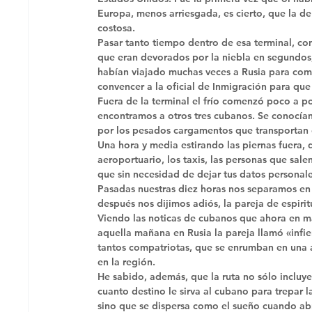
Europa, menos arriesgada, es cierto, que la d
costosa. 
Pasar tanto tiempo dentro de esa terminal, co
que eran devorados por la niebla en segundos,
habían viajado muchas veces a Rusia para com
convencer a la oficial de Inmigración para que n
Fuera de la terminal el frío comenzó poco a poc
encontramos a otros tres cubanos. Se conocían
por los pesados cargamentos que transportan d
Una hora y media estirando las piernas fuera,
aeroportuario, los taxis, las personas que salen
que sin necesidad de dejar tus datos personale
Pasadas nuestras diez horas nos separamos en 
después nos dijimos adiós, la pareja de espiri
Viendo las noticas de cubanos que ahora en m
aquella mañana en Rusia la pareja llamó «infie
tantos compatriotas, que se enrumban en una a
en la región. 
He sabido, además, que la ruta no sólo incluye 
cuanto destino le sirva al cubano para trepar 
sino que se dispersa como el sueño cuando abri