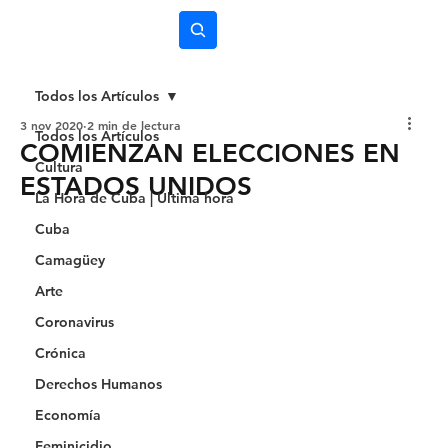
Subscríbete
Todos los Artículos
3 nov 2020
2 min de lectura
Todos los Artículos
COMIENZAN ELECCIONES EN
Cultura
ESTADOS UNIDOS
La Hora de Cuba | Última hora
Cuba
Camagüey
Arte
Coronavirus
Crónica
Derechos Humanos
Economía
Feminicidio