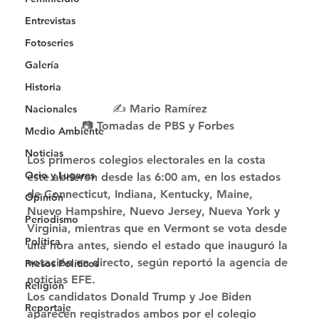
Entrevistas
Fotoseries
Galería
Historia
✍️ Mario Ramírez
Nacionales
📷 Tomadas de PBS y Forbes 
Medio Ambiente
Noticias
Los primeros colegios electorales en la costa 
Ocio y Lugares
este abrieron desde las 6:00 am, en los estados 
de Connecticut, Indiana, Kentucky, Maine, 
Opinión
Nuevo Hampshire, Nuevo Jersey, Nueva York y 
Periodismo
Virginia, mientras que en Vermont se vota desde 
Política
una hora antes, siendo el estado que inauguró la 
votación en directo, según reportó la agencia de 
Presos Políticos
noticias EFE. 
Religión
Los candidatos Donald Trump y Joe Biden 
Reportaje
aparecen registrados ambos por el colegio 