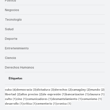
Política
Negocios
Tecnología
Salud
Deporte
Entretenimiento
Ciencia
Derechos Humanos
Etiquetas
6 entradas
3 entradas
3 entradas
2 entradas
2 entradas
2 e
cuba
(6)
democracia
(3)
dictadura
(3)
derechos
(2)
camagüey
(2)
mundo
(2)
2 entradas
2 entradas
1 entrada
1 entrada
1 e
libertad
(2)
altos precios
(2)
de expresión
(1)
bancarizacion
(1)
clausura
(1)
1 entrada
1 entrada
1 entrada
1 entrada
1 ent
culto
(1)
cine
(1)
comunicadores
(1)
desmantelamiento
(1)
comunismo
(1)
1 entrada
1 entrada
1 entrada
1 entrada
desarrollo
(1)
critica
(1)
cementerio
(1)
cronica
(1)