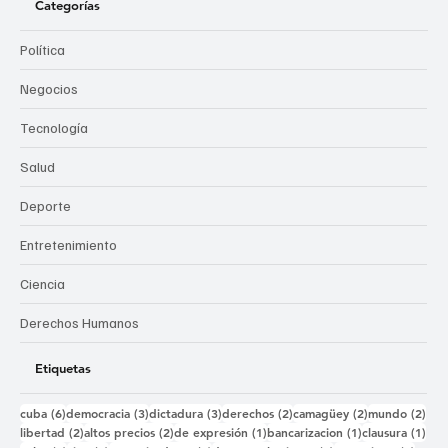
Categorías
Política
Negocios
Tecnología
Salud
Deporte
Entretenimiento
Ciencia
Derechos Humanos
Etiquetas
6 entradas
3 entradas
3 entradas
2 entradas
2 entradas
2 e
cuba
(6)
democracia
(3)
dictadura
(3)
derechos
(2)
camagüey
(2)
mundo
(2)
2 entradas
2 entradas
1 entrada
1 entrada
1 e
libertad
(2)
altos precios
(2)
de expresión
(1)
bancarizacion
(1)
clausura
(1)