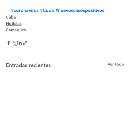
#coronavirus
#Cuba
#nuevoscasospositivos
Cuba
Noticias
Camagüey
Ver todo
Entradas recientes