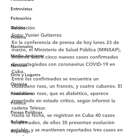
Entrevistas
Fotoseries
Galería
Redacción
Foto: Yunier Gutierrez 
Historia
En la conferencia de prensa de hoy lunes 23 de 
Nacionales
marzo, el Ministerio de Salud Pública (MINSAP), 
Medio Ambiente
informó sobre cinco nuevos casos confirmados 
de contagiados con coronavirus COVID-19 en 
Noticias
Cuba. 
Ocio y Lugares
Entre los confirmados se encuentra un 
Opinión
ciudadano ruso, un francés, y cuatro cubanos. El 
ciudadano ruso, que es diabético, aparece 
Periodismo
reportado en estado crítico, según informó la 
Política
cadena Telesur. 
Presos Políticos
Hasta la fecha, se registran en Cuba 40 casos 
Religión
confirmados, de ellos 35 presentan evolución 
estable, y se mantienen reportados tres casos en 
Reportaje