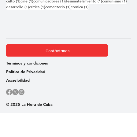
1 entrada
1 entrada
1 entrada
1 entrada
1 ent
culto
(1)
cine
(1)
comunicadores
(1)
desmantelamiento
(1)
comunismo
(1)
1 entrada
1 entrada
1 entrada
1 entrada
desarrollo
(1)
critica
(1)
cementerio
(1)
cronica
(1)
Contáctanos
Términos y condiciones
Política de Privacidad
Accesibilidad
© 2025 La Hora de Cuba