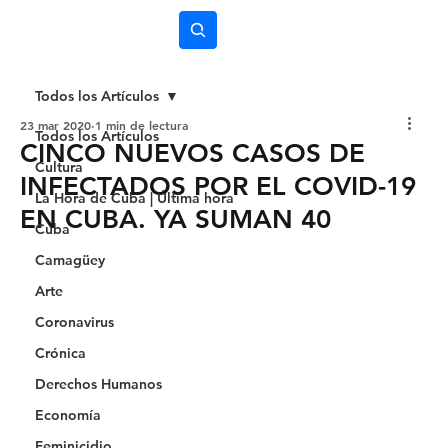
Subscríbete
Todos los Artículos
23 mar 2020
1 min de lectura
Todos los Artículos
CINCO NUEVOS CASOS DE
Cultura
INFECTADOS POR EL COVID-19
La Hora de Cuba | Última hora
EN CUBA. YA SUMAN 40
Cuba
Camagüey
Arte
Coronavirus
Crónica
Derechos Humanos
Economía
Feminicidio