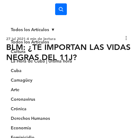
Subscríbete
Todos los Artículos
27 jul 2021
4 min de lectura
Todos los Artículos
BLM: ¿TE IMPORTAN LAS VIDAS
Cultura
NEGRAS DEL 11J?
La Hora de Cuba | Última hora
Cuba
Camagüey
Arte
Coronavirus
Crónica
Derechos Humanos
Economía
Feminicidio