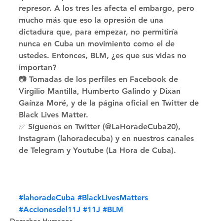
represor. A los tres les afecta el embargo, pero 
mucho más que eso la opresión de una 
dictadura que, para empezar, no permitiría 
nunca en Cuba un movimiento como el de 
ustedes. Entonces, BLM, ¿es que sus vidas no 
importan? 
📷 Tomadas de los perfiles en Facebook de 
Virgilio Mantilla, Humberto Galindo y Dixan 
Gaínza Moré, y de la página oficial en Twitter de 
Black Lives Matter. 
✅ Síguenos en Twitter (@LaHoradeCuba20), 
Instagram (lahoradecuba) y en nuestros canales 
de Telegram y Youtube (La Hora de Cuba).
#lahoradeCuba
#BlackLivesMatters
#Accionesdel11J
#11J
#BLM