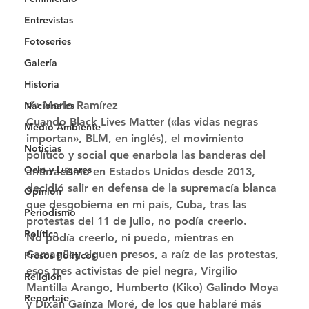
Entrevistas
Fotoseries
Galería
Historia
✍ Mario Ramírez 
Nacionales
Cuando Black Lives Matter («las vidas negras 
Medio Ambiente
importan», BLM, en inglés), el movimiento 
Noticias
político y social que enarbola las banderas del 
Ocio y Lugares
antirracismo en Estados Unidos desde 2013, 
decidió salir en defensa de la supremacía blanca 
Opinión
que desgobierna en mi país, Cuba, tras las 
Periodismo
protestas del 11 de julio, no podía creerlo. 
Política
No podía creerlo, ni puedo, mientras en 
Camagüey siguen presos, a raíz de las protestas, 
Presos Políticos
esos tres activistas de piel negra, Virgilio 
Religión
Mantilla Arango, Humberto (Kiko) Galindo Moya 
Reportaje
y Dixan Gaínza Moré, de los que hablaré más 