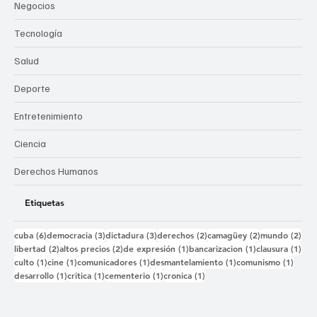
Negocios
Tecnología
Salud
Deporte
Entretenimiento
Ciencia
Derechos Humanos
Etiquetas
6 entradas
3 entradas
3 entradas
2 entradas
2 entradas
2 e
cuba
(6)
democracia
(3)
dictadura
(3)
derechos
(2)
camagüey
(2)
mundo
(2)
2 entradas
2 entradas
1 entrada
1 entrada
1 e
libertad
(2)
altos precios
(2)
de expresión
(1)
bancarizacion
(1)
clausura
(1)
1 entrada
1 entrada
1 entrada
1 entrada
1 ent
culto
(1)
cine
(1)
comunicadores
(1)
desmantelamiento
(1)
comunismo
(1)
1 entrada
1 entrada
1 entrada
1 entrada
desarrollo
(1)
critica
(1)
cementerio
(1)
cronica
(1)