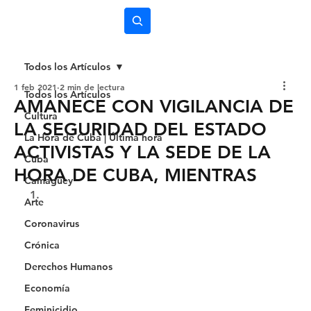
Subscríbete
Todos los Artículos
1 feb 2021
2 min de lectura
Todos los Artículos
AMANECE CON VIGILANCIA DE
Cultura
LA SEGURIDAD DEL ESTADO
La Hora de Cuba | Última hora
ACTIVISTAS Y LA SEDE DE LA
Cuba
HORA DE CUBA, MIENTRAS
Camagüey
Arte
Coronavirus
Crónica
Derechos Humanos
Economía
Feminicidio