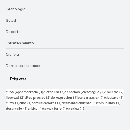
Tecnología
Salud
Deporte
Entretenimiento
Ciencia
Derechos Humanos
Etiquetas
6 entradas
3 entradas
3 entradas
2 entradas
2 entradas
2 e
cuba
(6)
democracia
(3)
dictadura
(3)
derechos
(2)
camagüey
(2)
mundo
(2)
2 entradas
2 entradas
1 entrada
1 entrada
1 e
libertad
(2)
altos precios
(2)
de expresión
(1)
bancarizacion
(1)
clausura
(1)
1 entrada
1 entrada
1 entrada
1 entrada
1 ent
culto
(1)
cine
(1)
comunicadores
(1)
desmantelamiento
(1)
comunismo
(1)
1 entrada
1 entrada
1 entrada
1 entrada
desarrollo
(1)
critica
(1)
cementerio
(1)
cronica
(1)