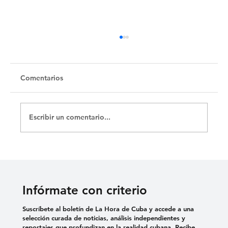
Untitled
Comentarios
Escribir un comentario...
Infórmate con criterio
Suscríbete al boletín de La Hora de Cuba y accede a una
selección curada de noticias, análisis independientes y
reportajes que profundizan en la realidad cubana. Recibe