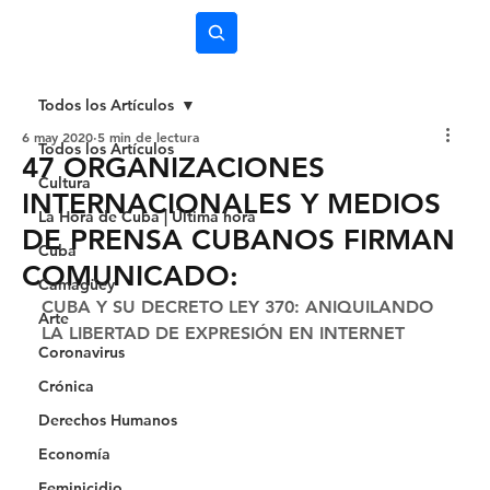
Subscríbete
Todos los Artículos
6 may 2020
5 min de lectura
Todos los Artículos
47 ORGANIZACIONES
Cultura
INTERNACIONALES Y MEDIOS
La Hora de Cuba | Última hora
DE PRENSA CUBANOS FIRMAN
Cuba
COMUNICADO:
Camagüey
CUBA Y SU DECRETO LEY 370: ANIQUILANDO 
Arte
LA LIBERTAD DE EXPRESIÓN EN INTERNET 
Coronavirus
Crónica
Derechos Humanos
Economía
Feminicidio