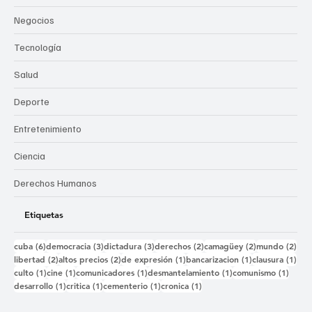
Negocios
Tecnología
Salud
Deporte
Entretenimiento
Ciencia
Derechos Humanos
Etiquetas
6 entradas
3 entradas
3 entradas
2 entradas
2 entradas
2 e
cuba
(6)
democracia
(3)
dictadura
(3)
derechos
(2)
camagüey
(2)
mundo
(2)
2 entradas
2 entradas
1 entrada
1 entrada
1 e
libertad
(2)
altos precios
(2)
de expresión
(1)
bancarizacion
(1)
clausura
(1)
1 entrada
1 entrada
1 entrada
1 entrada
1 ent
culto
(1)
cine
(1)
comunicadores
(1)
desmantelamiento
(1)
comunismo
(1)
1 entrada
1 entrada
1 entrada
1 entrada
desarrollo
(1)
critica
(1)
cementerio
(1)
cronica
(1)