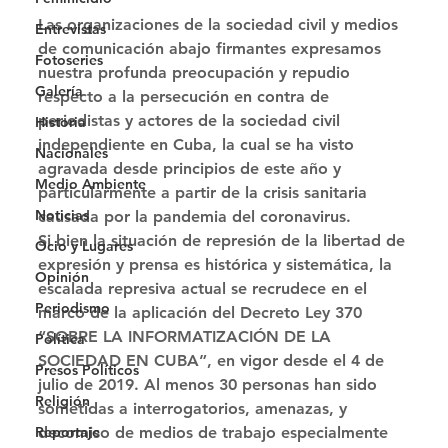
Las organizaciones de la sociedad civil y medios 
Entrevistas
de comunicación abajo firmantes expresamos 
Fotoseries
nuestra profunda preocupación y repudio 
Galería
respecto a la persecución en contra de 
periodistas y actores de la sociedad civil 
Historia
independiente en Cuba, la cual se ha visto 
Nacionales
agravada desde principios de este año y 
Medio Ambiente
particularmente a partir de la crisis sanitaria 
Noticias
causada por la pandemia del coronavirus. 
Si bien la situación de represión de la libertad de 
Ocio y Lugares
expresión y prensa es histórica y sistemática, la 
Opinión
escalada represiva actual se recrudece en el 
Periodismo
marco de la aplicación del Decreto Ley 370 
“SOBRE LA INFORMATIZACIÓN DE LA 
Política
SOCIEDAD EN CUBA”, en vigor desde el 4 de 
Presos Políticos
julio de 2019. Al menos 30 personas han sido 
Religión
sometidas a interrogatorios, amenazas, y 
decomiso de medios de trabajo especialmente 
Reportaje